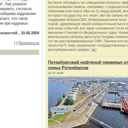
бы было обсуждать на совещаниях вопросы эф
". Как указали
использования земель, например, с подозрите
опроекту, согласно
обменами участков в Уфе на 21 млрд рублей, во
ажнейшими кадровыми
которых государству, кто знает, мог бы сильно п
гают, что такое
поддержке бойцов СВО. Информационное поле 
ии при кадровых
порой, удивляющее своей избирательностью в о
или иных событий, все чаще напоминает поле бо
мишенью становятся федеральные судьи. Нову
новостей , 10.06.2004
всколыхнули запросы депутата Госдумы Алексе
тут же растиражированные СМИ. Причем охотно
|
|
Поделиться
неохотно?) тему «разогнали» государственные 
республиканского уровня.
Петербургский нефтяной терминал о
семье Ротенбергов
31.07.2026