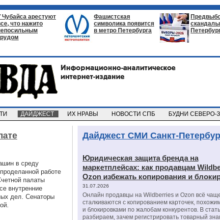
У Чубайса арестуют
Фашистская
Предвыб
все, что нажито
символика появится
скандалы 
непосильным
в метро Петербурга
Петербур
трудом
СТИ
ДАЙДЖЕСТ
ИХ НРАВЫ
НОВОСТИ СПБ
БУДНИ СЕВЕРО-
лате
Дайджест СМИ Санкт-Петербур
Юридическая защита бренда на
ашин в среду
маркетплейсах: как продавцам Wildbe
 проделанной работе
Ozon избежать копирования и блоки
Счетной палаты
31.07.2026
се внутренние
Онлайн продавцы на Wildberries и Ozon всё чащ
ных дел. Сенаторы
сталкиваются с копированием карточек, похожи
ой.
и блокировками по жалобам конкурентов. В стат
разбираем, зачем регистрировать товарный зна