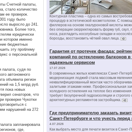
оты Счетной палаты,
а, стало количество
ам ее проверок.
Контурная пластика – одна из самых востребов
2001 году было
процедур в эстетической косметологии. С помо
число выросло до 241.
филлеров на основе гиалуроновой кислоты мож
овника. Более того,
без операции скорректировать форму губ, скул, 
носа, разгладить носогубные складки и носослё
ателям юридически
борозды, восстановить чёткий овал лица.
ри котором именно
ание бюджетных
решить эту проблему
Гарантия от протечек фасада: рейтин
декс о персональной
компаний по остеклению балконов в
надежным сервисом
17.07.2026
 палата, судя по
В современных жилых комплексах Санкт-Петерб
кого автономного
модернизация лоджий стала массовым явлением
ата объявила регион
неквалифицированный монтаж часто оборачива
ний на 1,5 млрд руб.
залитыми этажами ниже. Профессиональная за
отя пока новых
холодного остекления на теплое без изменени
уверил сенаторов, что
требует безупречной гидроизоляции и строгого
ри проверке Чукотки
архитектурных регламентов застройщика.
договориться с
умм нарушений на 272
Где предпринимателю заказать визит
Санкт-Петербурге и что учесть перед
палата запланировала
4.07.2026
егионов, где,
Как выбрать место для печати визиток в Санкт-