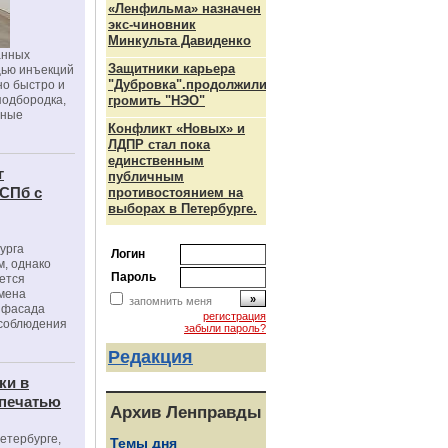
«Ленфильма» назначен
экс-чиновник
Минкульта Давиденко
анных
Защитники карьера
щью инъекций
"Дубровка".продолжили
но быстро и
подбородка,
громить "НЭО"
зные
Конфликт «Новых» и
ЛДПР стал пока
единственным
г
публичным
 СПб с
противостоянием на
выборах в Петербурге.
урга
Логин
, однако
Пароль
ется
мена
запомнить меня
я фасада
регистрация
 соблюдения
забыли пароль?
Редакция
ки в
 печатью
Архив Ленправды
Петербурге,
Темы дня