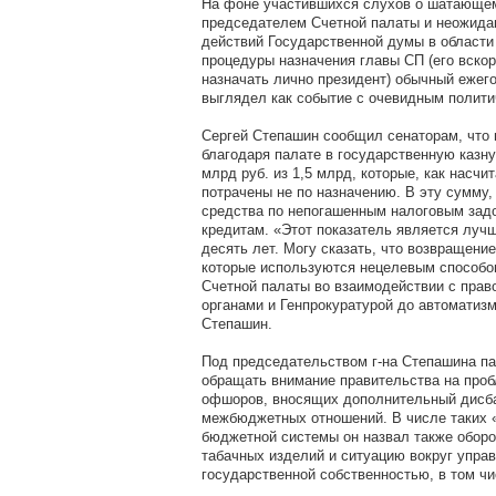
На фоне участившихся слухов о шатающем
председателем Счетной палаты и неожида
действий Государственной думы в област
процедуры назначения главы СП (его вско
назначать лично президент) обычный ежег
выглядел как событие с очевидным полити
Сергей Степашин сообщил сенаторам, что 
благодаря палате в государственную казн
млрд руб. из 1,5 млрд, которые, как насчи
потрачены не по назначению. В эту сумму, 
средства по непогашенным налоговым зад
кредитам. «Этот показатель является луч
десять лет. Могу сказать, что возвращени
которые используются нецелевым способо
Счетной палаты во взаимодействии с пра
органами и Генпрокуратурой до автоматизма
Степашин.
Под председательством г-на Степашина па
обращать внимание правительства на проб
офшоров, вносящих дополнительный дисба
межбюджетных отношений. В числе таких 
бюджетной системы он назвал также оборо
табачных изделий и ситуацию вокруг упра
государственной собственностью, в том ч