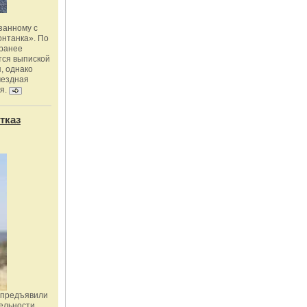
занному с
онтанка». По
 ранее
тся выпиской
, однако
мездная
я.
тказ
 предъявили
ельности,