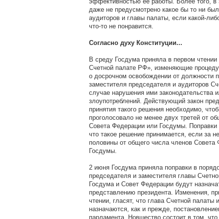
эффективностью ее работы. Более того, в
даже не предусмотрено какое бы то ни был
аудиторов и главы палаты, если какой-либ
что-то не понравится.
Согласно духу Конституции...
В среду Госдума приняла в первом чтении 
Счетной палате РФ», изменяющие процеду
о досрочном освобождении от должности 
заместителя председателя и аудиторов Сч
случае нарушения ими законодательства 
злоупотреблений. Действующий закон пред
принятия такого решения необходимо, чтоб
проголосовало не менее двух третей от об
Совета Федерации или Госдумы. Поправки 
что такое решение принимается, если за н
половины от общего числа членов Совета
Госдумы.
2 июня Госдума приняла поправки в поряд
председателя и заместителя главы Счетно
Госдума и Совет Федерации будут назнача
представлению президента. Изменения, пр
чтении, гласят, что глава Счетной палаты 
назначаются, как и прежде, постановление
парламента. Новшество состоит в том, что