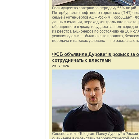
Росимущество завершило передачу 55% акций
Петербургского нефтяного терминала (ПНТ) свя
семьёй Ротенбергов АО «Росхим», сообщает «Ф
данным издания, переход контрольного пакета,
обращенного в доход государства, подтверждае
из реестра акционеров по состоянию на 10 июля
условия сделки — была ли это продажа, безвоз
передача и на каких условиях — не раскрываютс
ФСБ объявила Дурова* в розыск за о
сотрудничать с властями
29.07.2026
Сооснователю Telegram Павлу Дурову* в России
обвинение в содействии террористической деят