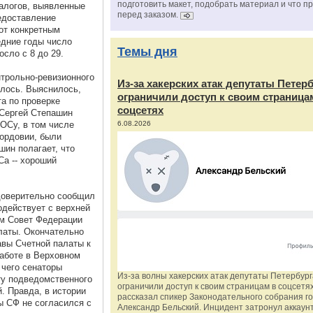
подготовить макет, подобрать материал и что п
алогов, выявленные
перед заказом.
редоставление
от конкретным
едние годы число
Темы дня
сло с 8 до 29.
нтрольно-ревизионного
Из‑за хакерских атак депутаты Петер
илось. Выяснилось,
ограничили доступ к своим страница
та по проверке
соцсетях
Сергей Степашин
ОСу, в том числе
6.08.2026
ордовии, были
шин полагает, что
а -- хороший
 доверительно сообщил
одействует с верхней
ом Совет Федерации
латы. Окончательно
авы Счетной палаты к
аботе в Верховном
 чего сенаторы
Из‑за волны хакерских атак депутаты Петербур
ту подведомственного
ограничили доступ к своим страницам в соцсетях
. Правда, в истории
рассказал спикер Законодательного собрания г
ы СФ не согласился с
Александр Бельский. Инцидент затронул аккаун