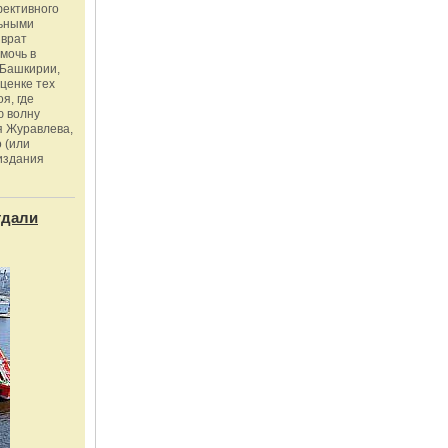
фективного
льными
зврат
омочь в
Башкирии,
ценке тех
я, где
ю волну
я Журавлева,
 (или
издания
тдали