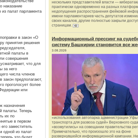
 законодательстве
нескольких представителей власти — киберата
о наказание
практически одновременно на разных платформ
о из палат парламента
недопущения распространения фейковой инфо
имени парламентариев часть депутатов измени
своих каналов, другие полностью закрыли доступ
страницам.
поправки в закон «О
Информационный прессинг на судеб
ру принятия решения
систему Башкирии становится все же
председателя,
3.08.2026
етной палаты в
или совершения
усматривает, что для
ы за него
щего числа членов
в закон предполагают,
его проголосует более
 Федерации или
ок назначения
й палаты. Теперь
ть их по
«использования автопарка администрации Уфы 
инятые в первом
транспорта для развоза судей» Верховного суд
и его заместитель
«возмутились» на совещании правительства рег
м одной из палат
Примечательно, что произошло это на фоне
развернувшейся информационной кампании. Не
 теперь это будет