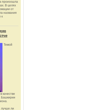
ка произошла
ах. В целях
рмации от
ла названия
 к
ную
стче
Темой
в качестве
а Башкирии
иона.
 лучше ли