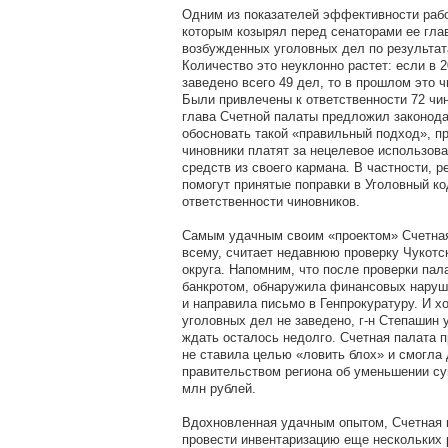
Одним из показателей эффективности раб
которым козырял перед сенаторами ее глав
возбужденных уголовных дел по результат
Количество это неуклонно растет: если в 
заведено всего 49 дел, то в прошлом это 
Были привлечены к ответственности 72 чин
глава Счетной палаты предложил законод
обосновать такой «правильный подход», п
чиновники платят за нецелевое использов
средств из своего кармана. В частности, 
помогут принятые поправки в Уголовный ко
ответственности чиновников.
Самым удачным своим «проектом» Счетная
всему, считает недавнюю проверку Чукотс
округа. Напомним, что после проверки пал
банкротом, обнаружила финансовых наруше
и направила письмо в Генпрокуратуру. И х
уголовных дел не заведено, г-н Степашин 
ждать осталось недолго. Счетная палата п
не ставила целью «ловить блох» и смогла 
правительством региона об уменьшении с
млн рублей.
Вдохновленная удачным опытом, Счетная 
провести инвентаризацию еще нескольких р