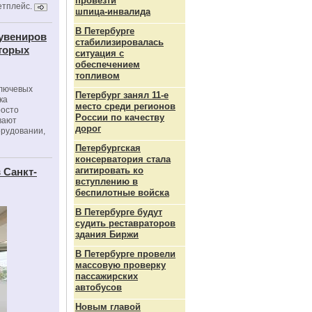
провезти
етплейс.
шпица‑инвалида
В Петербурге
сувениров
стабилизировалась
оторых
ситуация с
обеспечением
топливом
ключевых
Петербург занял 11-е
ка
место среди регионов
росто
России по качеству
вают
дорог
орудовании,
Петербургская
консерватория стала
агитировать ко
 Санкт-
вступлению в
беспилотные войска
В Петербурге будут
судить реставраторов
здания Биржи
В Петербурге провели
массовую проверку
пассажирских
автобусов
Новым главой