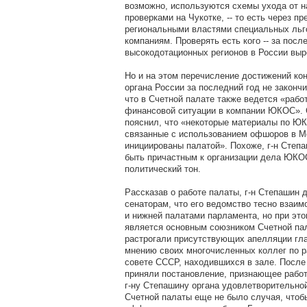
возможно, используются схемы ухода от н
проверками на Чукотке, -- то есть через п
региональными властями специальных льг
компаниям. Проверять есть кого -- за посл
высокодотационных регионов в России выро
Но и на этом перечисление достижений ко
органа России за последний год не законч
что в Счетной палате также ведется «рабо
финансовой ситуации в компании ЮКОС». 
пояснил, что «некоторые материалы по ЮК
связанные с использованием офшоров в М
инициированы палатой». Похоже, г-н Степа
быть причастным к организации дела ЮКОС
политический тон.
Рассказав о работе палаты, г-н Степашин
сенаторам, что его ведомство тесно взаим
и нижней палатами парламента, но при эт
является основным союзником Счетной па
растрогали присутствующих апелляции гл
мнению своих многочисленных коллег по р
совете СССР, находившихся в зале. После
приняли постановление, признающее рабо
г-ну Степашину органа удовлетворительной
Счетной палаты еще не было случая, чтоб