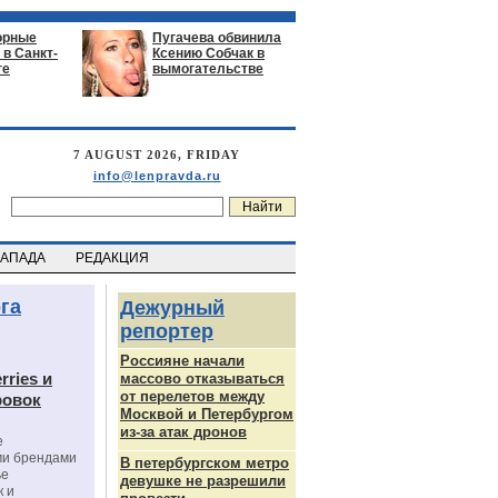
орные
Пугачева обвинила
в Санкт-
Ксению Собчак в
ге
вымогательстве
7 AUGUST 2026, FRIDAY
info@lenpravda.ru
ЗАПАДА
РЕДАКЦИЯ
га
Дежурный
репортер
Россияне начали
rries и
массово отказываться
от перелетов между
ровок
Москвой и Петербургом
из-за атак дронов
е
ми брендами
В петербургском метро
ье
девушке не разрешили
к и