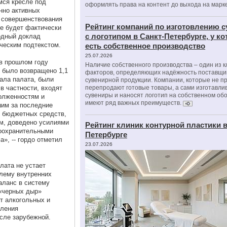
ся кресле под
оформлять права на контент до выхода на марк
нно активных
и совершенствования
Рейтинг компаний по изготовлению 
ре будет фактически
с логотипом в Санкт-Петербурге, у к
одный доклад
ческим подтекстом.
есть собственное производство
25.07.2026
в прошлом году
Наличие собственного производства – один из 
у было возвращено 1,1
факторов, определяющих надёжность поставщи
тала палата, были
сувенирной продукции. Компании, которые не п
в частности, входят
перепродают готовые товары, а сами изготавли
сувениры и наносят логотип на собственном об
олженностям и
имеют ряд важных преимуществ.
шим за последние
е бюджетных средств,
м, доведено усилиями
Рейтинг клиник контурной пластики в
воохранительными
Петербурге
», -- гордо отметил
23.07.2026
лата не устает
лему внутренних
ланс в систему
«черных дыр»
т алкогольных и
вления
исле зарубежной.