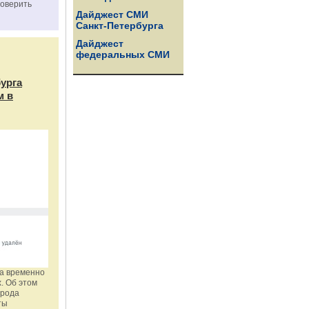
роверить
Дайджест СМИ
Санкт-Петербурга
Дайджест
федеральных СМИ
бурга
м в
га временно
. Об этом
орода
ты