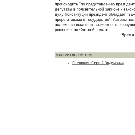
происходить "по представлению президента
депутаты в пояснительной записке к закон
духу Конституции президент обладает "в
прерогативами в государстве". Авторы пола
положение исключит возможность коррупц
решениях по Счетной палате.
Время 
МАТЕРИАЛЫ ПО ТЕМЕ:
Степашин Сергей Вадимович