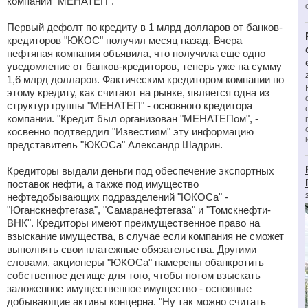
компании "МЕНАТЕП".
Первый дефолт по кредиту в 1 млрд долларов от банков-
кредиторов "ЮКОС" получил месяц назад. Вчера
нефтяная компания объявила, что получила еще одно
уведомление от банков-кредиторов, теперь уже на сумму
1,6 млрд долларов. Фактическим кредитором компании по
этому кредиту, как считают на рынке, является одна из
структур группы "МЕНАТЕП" - основного кредитора
компании. "Кредит был организован "МЕНАТЕПом", -
косвенно подтвердил "Известиям" эту информацию
представитель "ЮКОСа" Александр Шадрин.
Кредиторы выдали деньги под обеспечение экспортных
поставок нефти, а также под имущество
нефтедобывающих подразделений "ЮКОСа" -
"Юганскнефтегаза", "Самаранефтегаза" и "Томскнефти-
ВНК". Кредиторы имеют преимущественное право на
взыскание имущества, в случае если компания не сможет
выполнять свои платежные обязательства. Другими
словами, акционеры "ЮКОСа" намерены обанкротить
собственное детище для того, чтобы потом взыскать
заложенное имущественное имущество - основные
добывающие активы концерна. "Ну так можно считать