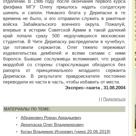
отделений. В 1986 году после окончания первого курса
физфака МГУ Олегу пришлось надеть солдатскую
шинель и сапоги. Никакого блата у Дерипаски в те
времена не было, и его отправили служить в ракетные
войска Забайкальского военного округа. Пожалуй,
впервые в истории Советской Армии в такой далекий
край попали сразу 500 недоучившихся московских
студентов. В Чите Дерипаску распределили в «учебку»,
где готовили сержантов. Олег тяжело переживал
издевательства дембелей и всеми силами с ними
боролся. Бывшие сослуживцы вспоминают, что редкий
мордобой со стороны старослужащих обходился без
рапорта от принципиального младшего сержанта
Дерипаски. В результате правдоискателя постоянно
переводили из части в часть, чтобы избавить от мести.
Экспрес--газета , 31.08.2004
|
|
Поделиться
МАТЕРИАЛЫ ПО ТЕМЕ:
Абрамович Роман Аркадьевич
Дерипаска Олег Владимирович
Коган Владимир Игоревич (умер 20.06.2019)