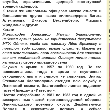
службы, ограничившись щадящей институтской
военной кафедрой.
К таким же «липовым» офицерам можно отнести и
большинство других наших миллиардеров:
Вагита
Алекперова, Виктора Вексельберга, Михаила
Фридмана
и других.
Кстати
Миллиардер Александр Мамут благополучно
избежал армии, учась на юридическом факультете
МГУ. Однако, когда его пасынку Лёне Брежневу в
прошлом году пришло время служить, Мамут не
стал использовать свои возможности для спасения
его от солдатской шинели. Олигарх лично явился
на присягу своего приемного сына
Служил в армии с 1957 по 1960 год. По его
воспоминаниям, тогда в армии о неуставных
отношениях никто и слыхом не слыхивал. Виктор
Степанович благополучно отсидел всю службу в
Ленинской комнате, благоговейно листая подшивки
газет «Правда» и «Известия».
Честно отбарабанил с 1981 по 1983 год в одной из
засекреченных частей противовоздушной обороны
Ленинградского военного округа. Дембельнулся
Володя в сержантских погонах, а сейчас