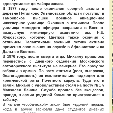
«дослужился» до майора запаса.
В 1977 году после окончания средней школы в
деревне Путилково Ульяновской области поступил в
Тамбовское высшее военное авиационное
инженерное училище. Окончил с отличием. После
училища молодого офицера направили в Военно-
воздушную инженерную академию им. Н.Е.
Жуковского, которую Цветков также окончил с
отличием. Талантливый военный летчик активно
применял свои знания на службе в Афганистане и на
Дальнем Востоке.
В 1976 году, после смерти отца, Михаилу пришлось
перевестись с дневного отделения Московского
автодорожного института на вечернее. Его сразу же
забрали в армию. По всем статьям (рост, выправка,
благонадежность) он исключительно подходил для
кремлевской роты Почетного караула. Туда его и
взяли. Михаил с удовольствием стоял на посту №1 у
Мавзолея Ленина. Служба прошла без эксцессов,
правда, в армии рядовой Касьянов пристрастился к
табачку.
В начале «горбаческой» эпохи был недолгий период,
когда в армию забирали даже студентов дневных