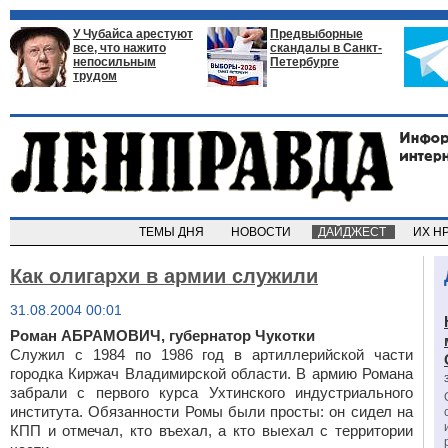
У Чубайса арестуют
Предвыборные
все, что нажито
скандалы в Санкт-
непосильным
Петербурге
трудом
ТЕМЫ ДНЯ
НОВОСТИ
ДАЙДЖЕСТ
ИХ Н
Как олигархи в армии служили
31.08.2004 00:01
Роман АБРАМОВИЧ,
губернатор Чукотки
Служил с 1984 по 1986 год в артиллерийской части
городка Киржач Владимирской области. В армию Романа
забрали с первого курса Ухтинского индустриального
института. Обязанности Ромы были просты: он сидел на
КПП и отмечал, кто въехал, а кто выехал с территории