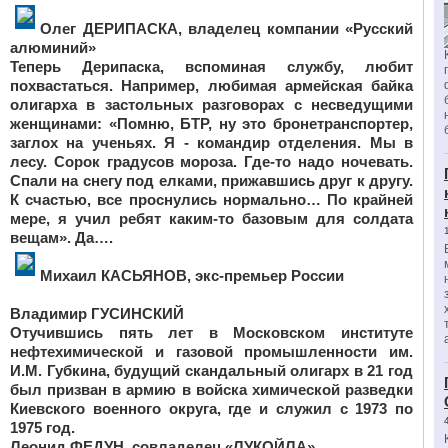
Олег ДЕРИПАСКА,
владелец компании «Русский
алюминий»
Теперь Дерипаска, вспоминая службу, любит
похвастаться. Например, любимая армейская байка
олигарха в застольных разговорах с несведущими
женщинами: «Помню, БТР, ну это бронетранспортер,
заглох на ученьях. Я - командир отделения. Мы в
лесу. Сорок градусов мороза. Где-то надо ночевать.
Спали на снегу под елками, прижавшись друг к другу.
К счастью, все проснулись нормально… По крайней
мере, я учил ребят каким-то базовым для солдата
вещам». Да….
Михаил КАСЬЯНОВ,
экс-премьер России
Владимир ГУСИНСКИЙ
Отучившись пять лет в Московском институте
нефтехимической и газовой промышленности им.
И.М. Губкина, будущий скандальный олигарх в 21 год
был призван в армию в войска химической разведки
Киевского военного округа, где и служил с 1973 по
1975 год.
Леонид ФЕДУН,
совладелец «ЛУКОЙЛА»