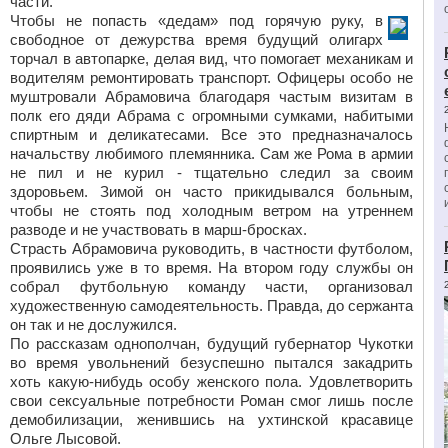
части.
Чтобы не попасть «дедам» под горячую руку, в
свободное от дежурства время будущий олигарх
торчал в автопарке, делая вид, что помогает механикам и
водителям ремонтировать транспорт. Офицеры особо не
муштровали Абрамовича благодаря частым визитам в
полк его дяди Абрама с огромными сумками, набитыми
спиртным и деликатесами. Все это предназначалось
начальству любимого племянника. Сам же Рома в армии
не пил и не курил - тщательно следил за своим
здоровьем. Зимой он часто прикидывался больным,
чтобы не стоять под холодным ветром на утреннем
разводе и не участвовать в марш-бросках.
Страсть Абрамовича руководить, в частности футболом,
проявились уже в то время. На втором году службы он
собрал футбольную команду части, организовал
художественную самодеятельность. Правда, до сержанта
он так и не дослужился.
По рассказам однополчан, будущий губернатор Чукотки
во время увольнений безуспешно пытался закадрить
хоть какую-нибудь особу женского пола. Удовлетворить
свои сексуальные потребности Роман смог лишь после
демобилизации, женившись на ухтинской красавице
Ольге Лысовой.