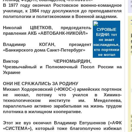
В 1977 году окончил Ростовское военно-командное
училище, к 1984 году дослужился до преподавателя
политологии и политэкономии в Военной академии.
Николай ЦВЕТКОВ,
председатель
СУРОВЫЕ
правления АКБ «АВТОБАНК-НИКОЙЛ»
БУДНИ: тот
не знает
Владимир КОГАН,
президент
наслажденья,
«Банкирского дома Санкт-Петербург»
кто портянки
не мотал
Виктор ЧЕРНОМЫРДИН,
Чрезвычайный и Полномочный Посол России на
Украине
ОНИ НЕ СРАЖАЛИСЬ ЗА РОДИНУ
Михаил Ходорковский («ЮКОС»)
армейских портянок
не нюхал, потому что учился в Химико-
технологическом институте им. Менделеева,
параллельно активно зарабатывая на жизнь трудом
плотника в жилищном кооперативе.
Этот же вуз окончил
Владимир Евтушенков («АФК
«СИСТЕМА»)
, который тоже благополучно избежал