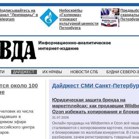
Подписывайтесь на
Небоскрёбы
Предвыб
канал "Ленправды" в
«Газпрома»
скандалы 
Telegram
угрожают
Петербур
культурной ценности
Петербурга
СТИ
ДАЙДЖЕСТ
ИХ НРАВЫ
НОВОСТИ СПБ
БУДНИ СЕВЕРО-
тся около 100
Дайджест СМИ Санкт-Петербур
не
Юридическая защита бренда на
маркетплейсах: как продавцам Wildbe
 человек из числа
Ozon избежать копирования и блоки
радавших в
31.07.2026
 прямом эфире
Онлайн продавцы на Wildberries и Ozon всё чащ
оссийского центра
сталкиваются с копированием карточек, похожи
аров.
и блокировками по жалобам конкурентов. В стат
разбираем, зачем регистрировать товарный зна