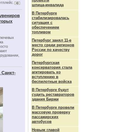
провезти
етплейс.
шпица‑инвалида
В Петербурге
сувениров
стабилизировалась
оторых
ситуация с
обеспечением
топливом
ключевых
Петербург занял 11-е
ка
место среди регионов
росто
России по качеству
вают
дорог
орудовании,
Петербургская
консерватория стала
агитировать ко
 Санкт-
вступлению в
беспилотные войска
В Петербурге будут
судить реставраторов
здания Биржи
В Петербурге провели
массовую проверку
пассажирских
автобусов
Новым главой