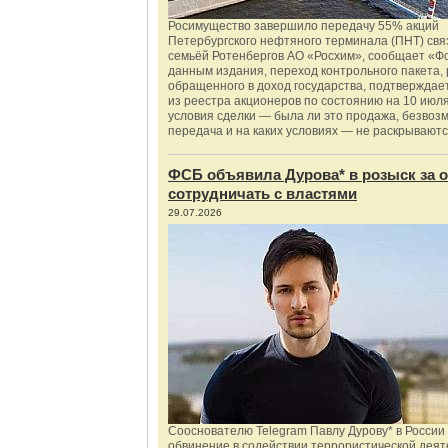
Росимущество завершило передачу 55% акций
Петербургского нефтяного терминала (ПНТ) свя
семьёй Ротенбергов АО «Росхим», сообщает «Ф
данным издания, переход контрольного пакета,
обращенного в доход государства, подтверждае
из реестра акционеров по состоянию на 10 июля
условия сделки — была ли это продажа, безвоз
передача и на каких условиях — не раскрываютс
ФСБ объявила Дурова* в розыск за о
сотрудничать с властями
29.07.2026
Сооснователю Telegram Павлу Дурову* в России
обвинение в содействии террористической деят