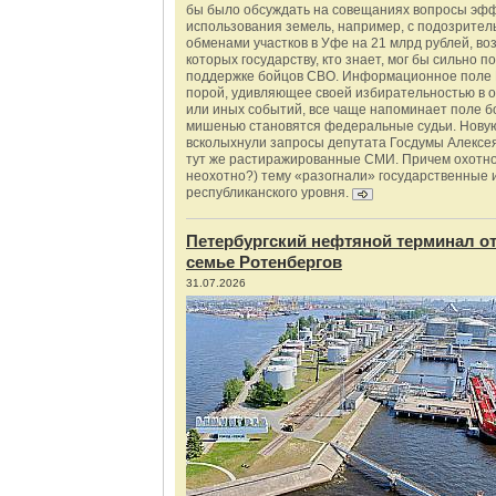
бы было обсуждать на совещаниях вопросы эф
использования земель, например, с подозрите
обменами участков в Уфе на 21 млрд рублей, во
которых государству, кто знает, мог бы сильно п
поддержке бойцов СВО. Информационное поле 
порой, удивляющее своей избирательностью в о
или иных событий, все чаще напоминает поле бо
мишенью становятся федеральные судьи. Нову
всколыхнули запросы депутата Госдумы Алексе
тут же растиражированные СМИ. Причем охотно
неохотно?) тему «разогнали» государственные 
республиканского уровня.
Петербургский нефтяной терминал о
семье Ротенбергов
31.07.2026