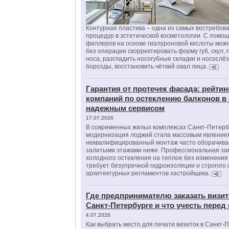
Контурная пластика – одна из самых востребов
процедур в эстетической косметологии. С помо
филлеров на основе гиалуроновой кислоты мож
без операции скорректировать форму губ, скул, 
носа, разгладить носогубные складки и носослё
борозды, восстановить чёткий овал лица.
Гарантия от протечек фасада: рейтин
компаний по остеклению балконов в
надежным сервисом
17.07.2026
В современных жилых комплексах Санкт-Петерб
модернизация лоджий стала массовым явлением
неквалифицированный монтаж часто оборачива
залитыми этажами ниже. Профессиональная за
холодного остекления на теплое без изменени
требует безупречной гидроизоляции и строгого
архитектурных регламентов застройщика.
Где предпринимателю заказать визит
Санкт-Петербурге и что учесть перед
4.07.2026
Как выбрать место для печати визиток в Санкт-