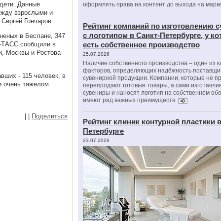
 дети. Данные
оформлять права на контент до выхода на марк
между взрослыми и
 Сергей Гончаров.
Рейтинг компаний по изготовлению 
с логотипом в Санкт-Петербурге, у к
неных в Беслане, 347
Р-ТАСС сообщили в
есть собственное производство
и, Москвы и Ростова
25.07.2026
Наличие собственного производства – один из 
факторов, определяющих надёжность поставщи
вших - 115 человек, в
сувенирной продукции. Компании, которые не п
и очень тяжелом
перепродают готовые товары, а сами изготавли
сувениры и наносят логотип на собственном об
имеют ряд важных преимуществ.
|
|
Поделиться
Рейтинг клиник контурной пластики в
Петербурге
23.07.2026