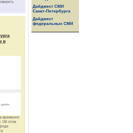
роверить
Дайджест СМИ
Санкт-Петербурга
Дайджест
федеральных СМИ
бурга
м в
га временно
. Об этом
орода
ты