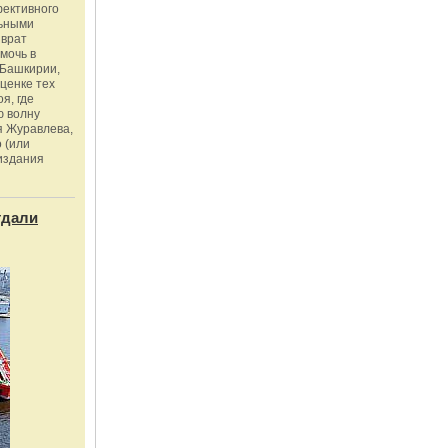
фективного
льными
зврат
омочь в
Башкирии,
ценке тех
я, где
ю волну
я Журавлева,
 (или
издания
тдали