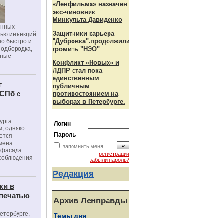
«Ленфильма» назначен
экс-чиновник
Минкульта Давиденко
анных
Защитники карьера
щью инъекций
"Дубровка".продолжили
но быстро и
подбородка,
громить "НЭО"
зные
Конфликт «Новых» и
ЛДПР стал пока
единственным
г
публичным
 СПб с
противостоянием на
выборах в Петербурге.
урга
Логин
, однако
Пароль
ется
мена
запомнить меня
я фасада
регистрация
 соблюдения
забыли пароль?
Редакция
ки в
 печатью
Архив Ленправды
Петербурге,
Темы дня