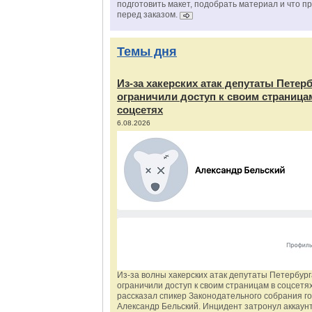
подготовить макет, подобрать материал и что п
перед заказом.
Темы дня
Из‑за хакерских атак депутаты Петер
ограничили доступ к своим страница
соцсетях
6.08.2026
Из‑за волны хакерских атак депутаты Петербур
ограничили доступ к своим страницам в соцсетях
рассказал спикер Законодательного собрания г
Александр Бельский. Инцидент затронул аккаун