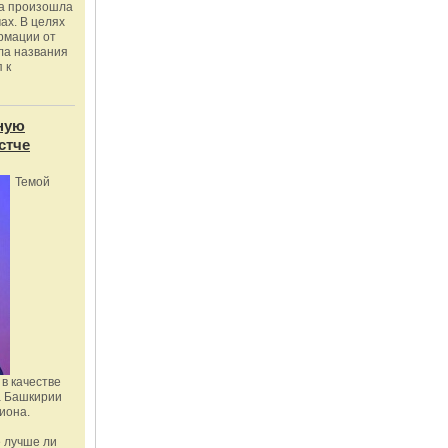
ка произошла
ах. В целях
рмации от
ла названия
 к
ную
стче
Темой
в качестве
а Башкирии
иона.
 лучше ли