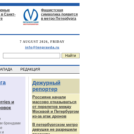
орные
Фашистская
в Санкт-
символика появится
ге
в метро Петербурга
7 AUGUST 2026, FRIDAY
info@lenpravda.ru
ЗАПАДА
РЕДАКЦИЯ
га
Дежурный
репортер
Россияне начали
rries и
массово отказываться
от перелетов между
ровок
Москвой и Петербургом
из-за атак дронов
е
ми брендами
В петербургском метро
ье
девушке не разрешили
к и