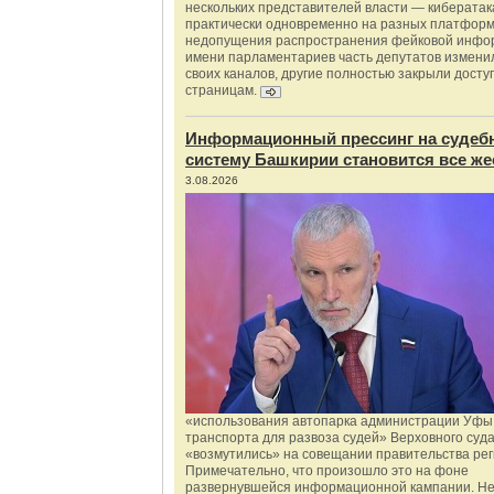
нескольких представителей власти — киберата
практически одновременно на разных платформ
недопущения распространения фейковой инфо
имени парламентариев часть депутатов измени
своих каналов, другие полностью закрыли доступ
страницам.
Информационный прессинг на судеб
систему Башкирии становится все же
3.08.2026
«использования автопарка администрации Уфы 
транспорта для развоза судей» Верховного суд
«возмутились» на совещании правительства рег
Примечательно, что произошло это на фоне
развернувшейся информационной кампании. Не