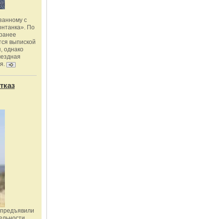
занному с
онтанка». По
 ранее
тся выпиской
, однако
мездная
я.
тказ
 предъявили
ельности,