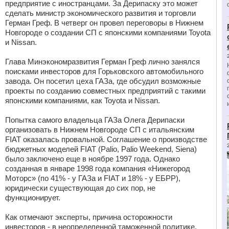
предприятие с иностранцами. За Дерипаску это может
сделать министр экономического развития и торговли
Герман Греф. В четверг он провел переговоры в Нижнем
Новгороде о создании СП с японскими компаниями Toyota
и Nissan.
Глава Минэкономразвития Герман Греф лично занялся
поисками инвесторов для Горьковского автомобильного
завода. Он посетил цеха ГАЗа, где обсудил возможные
проекты по созданию совместных предприятий с такими
японскими компаниями, как Toyota и Nissan.
Попытка самого владельца ГАЗа Олега Дерипаски
организовать в Нижнем Новгороде СП с итальянским
FIAT оказалась провальной. Соглашение о производстве
бюджетных моделей FIAT (Palio, Palio Weekend, Siena)
было заключено еще в ноябре 1997 года. Однако
созданная в январе 1998 года компания «Нижегород
Моторс» (по 41% - у ГАЗа и FIAT и 18% - у ЕБРР),
юридически существующая до сих пор, не
функционирует.
Как отмечают эксперты, причина осторожности
инвесторов - в неопределенной таможенной политике.