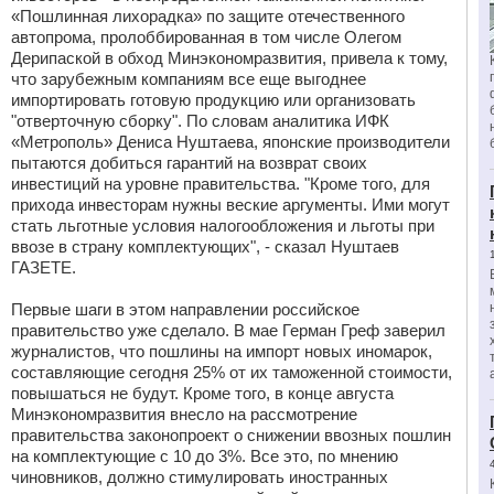
«Пошлинная лихорадка» по защите отечественного
автопрома, пролоббированная в том числе Олегом
Дерипаской в обход Минэкономразвития, привела к тому,
что зарубежным компаниям все еще выгоднее
импортировать готовую продукцию или организовать
"отверточную сборку". По словам аналитика ИФК
«Метрополь» Дениса Нуштаева, японские производители
пытаются добиться гарантий на возврат своих
инвестиций на уровне правительства. "Кроме того, для
прихода инвесторам нужны веские аргументы. Ими могут
стать льготные условия налогообложения и льготы при
ввозе в страну комплектующих", - сказал Нуштаев
ГАЗЕТЕ.
Первые шаги в этом направлении российское
правительство уже сделало. В мае Герман Греф заверил
журналистов, что пошлины на импорт новых иномарок,
составляющие сегодня 25% от их таможенной стоимости,
повышаться не будут. Кроме того, в конце августа
Минэкономразвития внесло на рассмотрение
правительства законопроект о снижении ввозных пошлин
на комплектующие с 10 до 3%. Все это, по мнению
чиновников, должно стимулировать иностранных