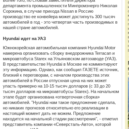
Более того, по словам заместителя директора
департамента промышленности Минпромэнерго Николая
Сорокина, в случае прихода Nissan в Россию
производство ее конвейера может достигнуть 300 тысяч
автомобилей в год - это четвертая часть производимых в
нашей стране автомобилей.
Hyundai идет на УАЗ
Южнокорейская автомобильная компания Hyundai Motor
намерена организовать сборку внедорожника Terracan и
микроавтобуса Starex на Ульяновском автозаводе (УАЗ).
В представительстве Hyundai в Москве не комментируют
эту информацию. Однако, как сообщил ГАЗЕТЕ источник,
близкий к переговорам, с началом производства этих
автомобилей в России отпускная цена на них может
упасть примерно на 10-15 тысяч долларов (с 33 до 20
тысяч долларов на микроавтобусы Starex). На начальном
этапе будет организована «отверточная сборка»
автомобилей. "Hyundai нам такое предложение сделала,
но никаких прогнозов относительно его реализации в
настоящий момент дать не можем. Предложение
находится на начальной стадии рассмотрения", - отметил
представитель компании «Северсталь-Авто», которой