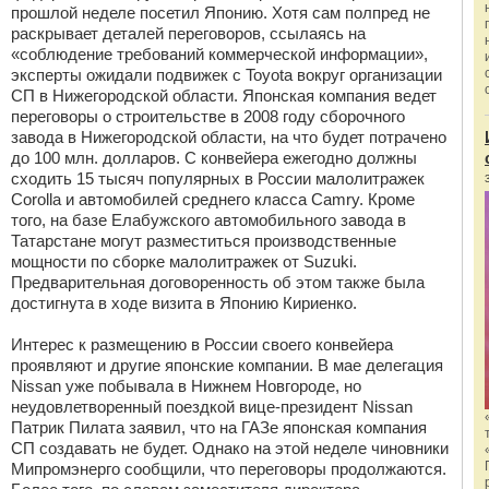
прошлой неделе посетил Японию. Хотя сам полпред не
раскрывает деталей переговоров, ссылаясь на
«соблюдение требований коммерческой информации»,
эксперты ожидали подвижек с Toyota вокруг организации
СП в Нижегородской области. Японская компания ведет
переговоры о строительстве в 2008 году сборочного
завода в Нижегородской области, на что будет потрачено
до 100 млн. долларов. С конвейера ежегодно должны
сходить 15 тысяч популярных в России малолитражек
Corolla и автомобилей среднего класса Camry. Кроме
того, на базе Елабужского автомобильного завода в
Татарстане могут разместиться производственные
мощности по сборке малолитражек от Suzuki.
Предварительная договоренность об этом также была
достигнута в ходе визита в Японию Кириенко.
Интерес к размещению в России своего конвейера
проявляют и другие японские компании. В мае делегация
Nissan уже побывала в Нижнем Новгороде, но
неудовлетворенный поездкой вице-президент Nissan
Патрик Пилата заявил, что на ГАЗе японская компания
СП создавать не будет. Однако на этой неделе чиновники
Мипромэнерго сообщили, что переговоры продолжаются.