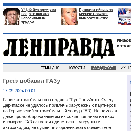
У Чубайса арестуют
Пугачева обвинила
все, что нажито
Ксению Собчак в
непосильным
вымогательстве
трудом
ТЕМЫ ДНЯ
НОВОСТИ
ДАЙДЖЕСТ
ИХ Н
Греф добавил ГАЗу
17.09.2004 00:01
Главе автомобильного холдинга "РусПромАвто" Олегу
Дерипаске не удалось привлечь зарубежных партнеров
на Горьковский автомобильный завод (ГАЗ). Не помогли
даже пролоббированные им высокие пошлины на ввоз
иномарок. ГАЗ остается единственным крупным
автозаводом, не сумевшим организовать совместное