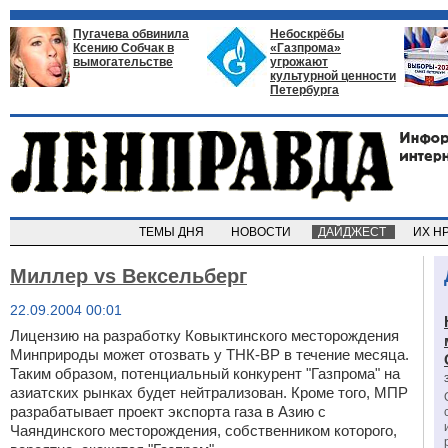
Пугачева обвинила
Небоскрёбы
Ксению Собчак в
«Газпрома»
вымогательстве
угрожают
культурной ценности
Петербурга
ТЕМЫ ДНЯ
НОВОСТИ
ДАЙДЖЕСТ
ИХ Н
Миллер vs Вексельберг
22.09.2004 00:01
Лицензию на разработку Ковыктинского месторождения
Минприроды может отозвать у ТНК-ВР в течение месяца.
Таким образом, потенциальный конкурент "Газпрома" на
азиатских рынках будет нейтрализован. Кроме того, МПР
разрабатывает проект экспорта газа в Азию с
Чаяндинского месторождения, собственником которого,