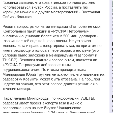
Газовики заявили, что ковыктинское топливо должно
использоваться внутри России, а поставлять газ
корейцам можно и с других месторождений - Восточная
Сибирь большая.
Решить вопрос рыночными методами «Газпром» не смог.
Контрольный пакет акций в «РУСИА Петролеум»
аналитики оценивали более чем в 500 млн. долларов -
газовики с этой оценкой не согласны. Не устроило
монополиста и право экспортировать газ, но при этом не
иметь решающего голоса в переговорах о его цене (это
условие было заложено в меморандуме «Газпрома» и
ТНК-ВР). Газовики подняли вопрос о том, является ли
«РУСИА Петролеум» добросовестным
недропользователем. По итогам проверки глава
Минприроды Юрий Трутнев не исключил, что лицензия на
разработку Ковыкты может быть отозвана. На прошлой
неделе он заявил, что этот вопрос должен решиться в
течение месяца.
Параллельно Минприроды, по информации ГАЗЕТЫ,
разрабатывает проект экспорта газа в Азию с
расположенного на юге Якутии Чаяндинского
месторождения (запасы - 1,24 трлн. кубометров газа).