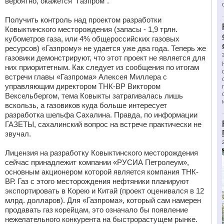
вероятно, окажется "Газпром".
Получить контроль над проектом разработки
Ковыктинского месторождения (запасы - 1,9 трлн.
кубометров газа, или 4% общероссийских газовых
ресурсов) «Газпрому» не удается уже два года. Теперь же
газовики демонстрируют, что этот проект не является для
них приоритетным. Как следует из сообщения по итогам
встречи главы «Газпрома» Алексея Миллера с
управляющим директором ТНК-ВР Виктором
Вексельбергом, тема Ковыкты затрагивалась лишь
вскользь, а газовиков куда больше интересует
разработка шельфа Сахалина. Правда, по информации
ГАЗЕТЫ, сахалинский вопрос на встрече практически не
звучал.
Лицензия на разработку Ковыктинского месторождения
сейчас принадлежит компании «РУСИА Петролеум»,
основным акционером которой является компания ТНК-
ВР. Газ с этого месторождения нефтяники планируют
экспортировать в Корею и Китай (проект оценивался в 12
млрд. долларов). Для «Газпрома», который сам намерен
продавать газ корейцам, это означало бы появление
нежелательного конкурента на быстрорастущем рынке.