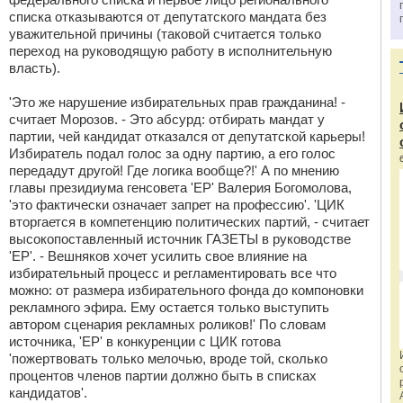
списка отказываются от депутатского мандата без
уважительной причины (таковой считается только
переход на руководящую работу в исполнительную
власть).
'Это же нарушение избирательных прав гражданина! -
считает Морозов. - Это абсурд: отбирать мандат у
партии, чей кандидат отказался от депутатской карьеры!
Избиратель подал голос за одну партию, а его голос
передадут другой! Где логика вообще?!' А по мнению
главы президиума генсовета 'ЕР' Валерия Богомолова,
'это фактически означает запрет на профессию'. 'ЦИК
вторгается в компетенцию политических партий, - считает
высокопоставленный источник ГАЗЕТЫ в руководстве
'ЕР'. - Вешняков хочет усилить свое влияние на
избирательный процесс и регламентировать все что
можно: от размера избирательного фонда до компоновки
рекламного эфира. Ему остается только выступить
автором сценария рекламных роликов!' По словам
источника, 'ЕР' в конкуренции с ЦИК готова
'пожертвовать только мелочью, вроде той, сколько
процентов членов партии должно быть в списках
кандидатов'.