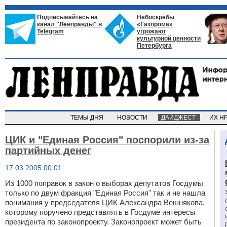
Подписывайтесь на
Небоскрёбы
канал "Ленправды" в
«Газпрома»
Telegram
угрожают
культурной ценности
Петербурга
ТЕМЫ ДНЯ
НОВОСТИ
ДАЙДЖЕСТ
ИХ Н
ЦИК и "Единая Россия" поспорили из-за
партийных денег
17.03.2005 00:01
Из 1000 поправок в закон о выборах депутатов Госдумы
только по двум фракция "Единая Россия" так и не нашла
понимания у председателя ЦИК Александра Вешнякова,
которому поручено представлять в Госдуме интересы
президента по законопроекту. Законопроект может быть