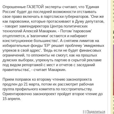
Опрошенные ГАЗЕТОЙ эксперты считают, что 'Единая
Россия' будет до последней возможности отстаивать
свое право включать в партсписки губернаторов. 'Они же
как паровозики, которые протаскивают в Думу депутатов,
- говорит замгендиректора Центра политических
технологий Алексей Макаркин. - Потом 'паровозик'
отцепляется, а 'вагончики' остаются и набирают
конституционное большинство'. А снятием лимитов на
избирательные фонды 'ЕР' решает проблему 'имиджевых
упреков в свой адрес'. 'Ведь если не будет финансовых
ограничений, то оппоненты не смогут, как на прошлых
думских выборах, упрекнуть партию в скрытой рекламе
под видом репортажей с мест и отчетов с заседаний
правительства', - считает Макаркин.
Прием поправок ко второму чтению законопроекта
продлен до 21 марта, потом их рассмотрит рабочая
группа профильного комитета по госстроительству.
Ориентировочно законопроект пройдет второе чтение до
15 апреля.
|
|
Поделиться