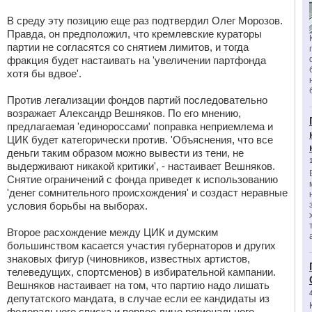
В среду эту позицию еще раз подтвердил Олег Морозов.
Правда, он предположил, что кремлевские кураторы
партии не согласятся со снятием лимитов, и тогда
фракция будет настаивать на 'увеличении партфонда
хотя бы вдвое'.
Против легализации фондов партий последовательно
возражает Александр Вешняков. По его мнению,
предлагаемая 'единороссами' поправка неприемлема и
ЦИК будет категорически против. 'Объяснения, что все
деньги таким образом можно вывести из тени, не
выдерживают никакой критики', - настаивает Вешняков.
Снятие ограничений с фонда приведет к использованию
'денег сомнительного происхождения' и создаст неравные
условия борьбы на выборах.
Второе расхождение между ЦИК и думским
большинством касается участия губернаторов и других
знаковых фигур (чиновников, известных артистов,
телеведущих, спортсменов) в избирательной кампании.
Вешняков настаивает на том, что партию надо лишать
депутатского мандата, в случае если ее кандидаты из
федерального списка и первое лицо регионального