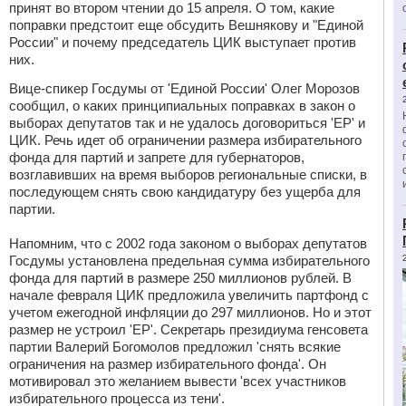
принят во втором чтении до 15 апреля. О том, какие
поправки предстоит еще обсудить Вешнякову и "Единой
России" и почему председатель ЦИК выступает против
них.
Вице-спикер Госдумы от 'Единой России' Олег Морозов
сообщил, о каких принципиальных поправках в закон о
выборах депутатов так и не удалось договориться 'ЕР' и
ЦИК. Речь идет об ограничении размера избирательного
фонда для партий и запрете для губернаторов,
возглавивших на время выборов региональные списки, в
последующем снять свою кандидатуру без ущерба для
партии.
Напомним, что с 2002 года законом о выборах депутатов
Госдумы установлена предельная сумма избирательного
фонда для партий в размере 250 миллионов рублей. В
начале февраля ЦИК предложила увеличить партфонд с
учетом ежегодной инфляции до 297 миллионов. Но и этот
размер не устроил 'ЕР'. Секретарь президиума генсовета
партии Валерий Богомолов предложил 'снять всякие
ограничения на размер избирательного фонда'. Он
мотивировал это желанием вывести 'всех участников
избирательного процесса из тени'.