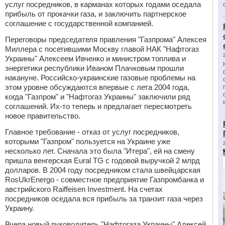
услуг посредников, в карманах которых годами оседала
прибыль от прокачки газа, и заключить партнерское
соглашение с государственной компанией.
Переговоры председателя правления "Газпрома" Алексея
Миллера с посетившими Москву главой НАК "Нафтогаз
Украины" Алексеем Ивченко и министром топлива и
энергетики республики Иваном Плачковым прошли
накануне. Российско-украинские газовые проблемы на
этом уровне обсуждаются впервые с лета 2004 года,
когда "Газпром" и "Нафтогаз Украины" заключили ряд
соглашений. Их-то теперь и предлагает пересмотреть
новое правительство.
Главное требование - отказ от услуг посредников,
которыми "Газпром" пользуется на Украине уже
несколько лет. Сначала это была "Итера", ей на смену
пришла венгерская Eural TG с годовой выручкой 2 млрд
долларов. В 2004 году посредником стала швейцарская
RosUkrEnergo - совместное предприятие Газпромбанка и
австрийского Raiffeisen Investment. На счетах
посредников оседала вся прибыль за транзит газа через
Украину.
Вчера новый руководитель "Нафтогаза Украины" Алексей