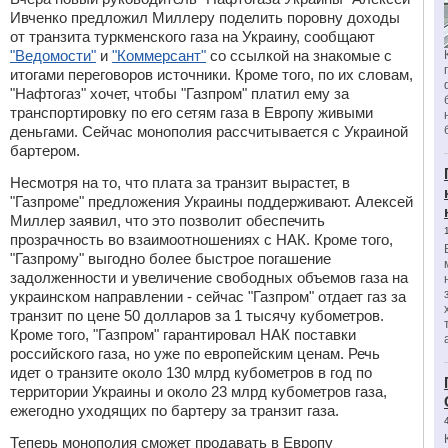
Ивченко предложил Миллеру поделить поровну доходы
от транзита туркменского газа на Украину, сообщают
"Ведомости"
и
"Коммерсант"
со ссылкой на знакомые с
итогами переговоров источники. Кроме того, по их словам,
"Нафтогаз" хочет, чтобы "Газпром" платил ему за
транспортировку по его сетям газа в Европу живыми
деньгами. Сейчас монополия рассчитывается с Украиной
бартером.
Несмотря на то, что плата за транзит вырастет, в
"Газпроме" предложения Украины поддерживают. Алексей
Миллер заявил, что это позволит обеспечить
прозрачность во взаимоотношениях с НАК. Кроме того,
"Газпрому" выгодно более быстрое погашение
задолженности и увеличение свободных объемов газа на
украинском направлении - сейчас "Газпром" отдает газ за
транзит по цене 50 долларов за 1 тысячу кубометров.
Кроме того, "Газпром" гарантировал НАК поставки
российского газа, но уже по европейским ценам. Речь
идет о транзите около 130 млрд кубометров в год по
территории Украины и около 23 млрд кубометров газа,
ежегодно уходящих по бартеру за транзит газа.
Теперь монополия сможет продавать в Европу