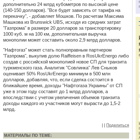
дополнительно 24 млрд кубометров по высокой цене
(140-150 долларов). "Все будет зависеть от тарифа на
перекачку", - добавляет Мошков. По расчетам Максима
Машкова из Brunswick UBS, исходя из средних затрат
"Газпрома" в размере 20 долларов за транспортировку
1000 куб. м на 100 км, дополнительная выручка
монополии может составить около 2,9 млрд долларов.
"Нафтогаз" может стать полноправным партнером
"Газпрома", выкупив долю Raiffeisen в RosUkrEnergo либо
создав с российской монополией новое СП для транзита
туркменского газа. Аналитик "Совлинка" Лев Сныков
оценивает 50% RosUkrEnergo минимум в 500 млн
долларов, добавляя, что, если сделка состоится в
ближайшее время, доходы "Нафтогаза Украины" от СП
уже в этом году составят до 1 млрд долларов, а
впоследствии с учетом увеличения объемов транзита
доходы каждого из участников могут вырасти до 1,5-2
млрд.
|
|
Поделиться
МАТЕРИАЛЫ ПО ТЕМЕ: