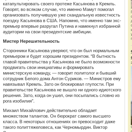
катапультировать своего протеже Касьянова в Кремль.
Говорят, во всяком случае, что именно Мамут помогал
организовать получившую уже скандальную известность
поездку Касьянова в США. Напомню, что именно там экс-
премьер впервые разругал Путина и намекнул избранной
аудитории на свои президентские амбиции.
Мистер Нерешительность
Сторонники Касьянова уверяют, что он был нормальным
премьером и будет хорошим президентом. “В бытность
главой правительства у Касьянова не было возможности
продвигать свои инициативы и формировать
министерскую команду, — говорит политолог и бывший
сотрудник Белого дома Антон Суриков. — Министров ему
навязывал Кремль. Зато он блокировал глупости. При
правительстве Касьянова не вышло ни одного идиотского
решения. Зато, когда он ушел, они посыпались словно из
рога изобилия”.
Михаил Михайлович действительно обладает
множеством талантов. Он бюрократ самого высшего
класса. В некоторых отношениях он превосходит даже
такого политтяжеловеса, как Черномырдин. Виктор