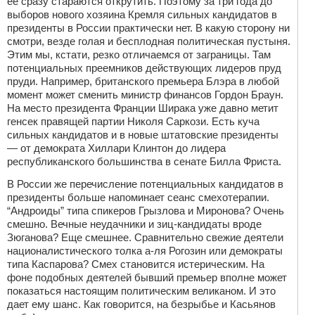
ее сразу стараются открутить. Поэтому за три года до
выборов нового хозяина Кремля сильных кандидатов в
президенты в России практически нет. В какую сторону ни
смотри, везде голая и бесплодная политическая пустыня.
Этим мы, кстати, резко отличаемся от заграницы. Там
потенциальных преемников действующих лидеров пруд
пруди. Например, британского премьера Блэра в любой
момент может сменить министр финансов Гордон Браун.
На место президента Франции Ширака уже давно метит
генсек правящей партии Николя Саркози. Есть куча
сильных кандидатов и в новые штатовские президенты
— от демократа Хиллари Клинтон до лидера
республиканского большинства в сенате Билла Фриста.
В России же перечисление потенциальных кандидатов в
президенты больше напоминает сеанс смехотерапии.
“Андроиды” типа спикеров Грызлова и Миронова? Очень
смешно. Вечные неудачники и зиц-кандидаты вроде
Зюганова? Еще смешнее. Сравнительно свежие деятели
националистического толка а-ля Рогозин или демократы
типа Каспарова? Смех становится истерическим. На
фоне подобных деятелей бывший премьер вполне может
показаться настоящим политическим великаном. И это
дает ему шанс. Как говорится, на безрыбье и Касьянов