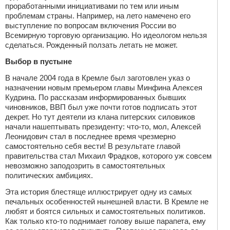
проработанными инициативами по тем или иным
проблемам страны. Например, на лето намечено его
выступление по вопросам включения России во
Всемирную торговую организацию. Но идеологом нельзя
сделаться. Рожденный ползать летать не может.
Выбор в пустыне
В начале 2004 года в Кремле был заготовлен указ о
назначении новым премьером главы Минфина Алексея
Кудрина. По рассказам информированных бывших
чиновников, ВВП был уже почти готов подписать этот
декрет. Но тут деятели из клана питерских силовиков
начали нашептывать президенту: что-то, мол, Алексей
Леонидович стал в последнее время чрезмерно
самостоятельно себя вести! В результате главой
правительства стал Михаил Фрадков, которого уж совсем
невозможно заподозрить в самостоятельных
политических амбициях.
Эта история блестяще иллюстрирует одну из самых
печальных особенностей нынешней власти. В Кремле не
любят и боятся сильных и самостоятельных политиков.
Как только кто-то поднимает голову выше парапета, ему