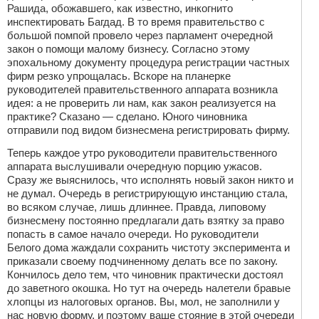
Рашида, обожавшего, как известно, инкогнито
инспектировать Багдад. В то время правительство с
большой помпой провело через парламент очередной
закон о помощи малому бизнесу. Согласно этому
эпохальному документу процедура регистрации частных
фирм резко упрощалась. Вскоре на планерке
руководителей правительственного аппарата возникла
идея: а не проверить ли нам, как закон реализуется на
практике? Сказано — сделано. Юного чиновника
отправили под видом бизнесмена регистрировать фирму.
Теперь каждое утро руководители правительственного
аппарата выслушивали очередную порцию ужасов.
Сразу же выяснилось, что исполнять новый закон никто и
не думал. Очередь в регистрирующую инстанцию стала,
во всяком случае, лишь длиннее. Правда, липовому
бизнесмену постоянно предлагали дать взятку за право
попасть в самое начало очереди. Но руководители
Белого дома жаждали сохранить чистоту эксперимента и
приказали своему подчиненному делать все по закону.
Кончилось дело тем, что чиновник практически достоял
до заветного окошка. Но тут на очередь налетели бравые
хлопцы из налоговых органов. Вы, мол, не заполнили у
нас новую форму, и поэтому ваше стояние в этой очереди