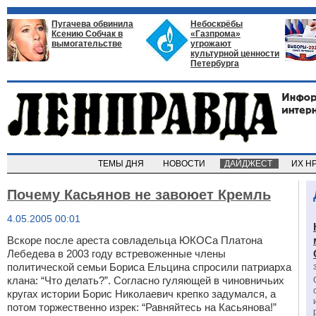
Пугачева обвинила
Небоскрёбы
Ксению Собчак в
«Газпрома»
вымогательстве
угрожают
культурной ценности
Петербурга
ТЕМЫ ДНЯ
НОВОСТИ
ДАЙДЖЕСТ
ИХ Н
Почему Касьянов не завоюет Кремль
4.05.2005 00:01
Вскоре после ареста совладельца ЮКОСа Платона
Лебедева в 2003 году встревоженные члены
политической семьи Бориса Ельцина спросили патриарха
клана: “Что делать?”. Согласно гуляющей в чиновничьих
кругах истории Борис Николаевич крепко задумался, а
потом торжественно изрек: “Равняйтесь на Касьянова!”