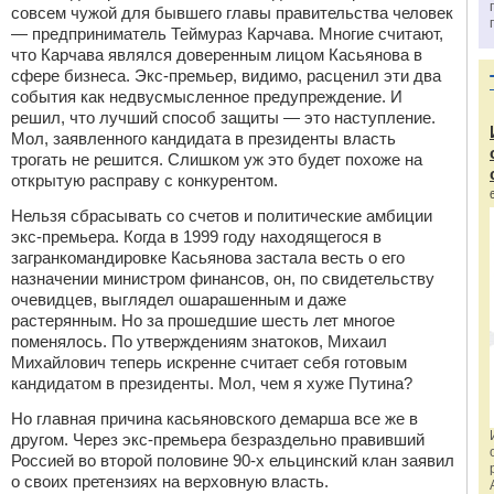
совсем чужой для бывшего главы правительства человек
— предприниматель Теймураз Карчава. Многие считают,
что Карчава являлся доверенным лицом Касьянова в
сфере бизнеса. Экс-премьер, видимо, расценил эти два
события как недвусмысленное предупреждение. И
решил, что лучший способ защиты — это наступление.
Мол, заявленного кандидата в президенты власть
трогать не решится. Слишком уж это будет похоже на
открытую расправу с конкурентом.
Нельзя сбрасывать со счетов и политические амбиции
экс-премьера. Когда в 1999 году находящегося в
загранкомандировке Касьянова застала весть о его
назначении министром финансов, он, по свидетельству
очевидцев, выглядел ошарашенным и даже
растерянным. Но за прошедшие шесть лет многое
поменялось. По утверждениям знатоков, Михаил
Михайлович теперь искренне считает себя готовым
кандидатом в президенты. Мол, чем я хуже Путина?
Но главная причина касьяновского демарша все же в
другом. Через экс-премьера безраздельно правивший
Россией во второй половине 90-х ельцинский клан заявил
о своих претензиях на верховную власть.