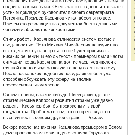
Степанович никогда не читал всех поступавших к нему на
подпись важных бумаг. Очень часто он довольствовался
устным докладом руководителя своего секретариата
Петелина. Премьер Касьянов читал абсолютно все.
Причем его резолюции на документах были длинными,
четкими и абсолютно конкретными.
Стиль работы Касьянова отличается системностью и
въедливостью. Пока Михаил Михайлович не изучит во
всех деталях суть вопроса, он не будет принимать
никаких решений. В его бытность премьером были часты
ситуации, когда Касьянов на долгие часы уединялся с
группой спецов: изучал какую-то новую для него тему.
После нескольких подобных посиделок он был уже
способен обсуждать эту сферу на вполне
профессиональном уровне.
Одним словом, в какой-нибудь Швейцарии, где все
стратегические вопросы развития страны уже давно
решены, Касьянов был бы прекрасным главой
государства. Проблема в том, что он претендует на
высший пост в совсем другой стране — России.
Вскоре после назначения Касьянова премьером в Белом
доме произошла история в духе халифа Гаруна ар-