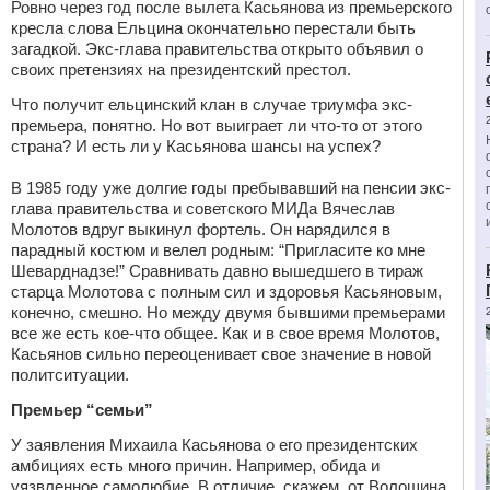
Ровно через год после вылета Касьянова из премьерского
кресла слова Ельцина окончательно перестали быть
загадкой. Экс-глава правительства открыто объявил о
своих претензиях на президентский престол.
Что получит ельцинский клан в случае триумфа экс-
премьера, понятно. Но вот выиграет ли что-то от этого
страна? И есть ли у Касьянова шансы на успех?
В 1985 году уже долгие годы пребывавший на пенсии экс-
глава правительства и советского МИДа Вячеслав
Молотов вдруг выкинул фортель. Он нарядился в
парадный костюм и велел родным: “Пригласите ко мне
Шеварднадзе!” Сравнивать давно вышедшего в тираж
старца Молотова с полным сил и здоровья Касьяновым,
конечно, смешно. Но между двумя бывшими премьерами
все же есть кое-что общее. Как и в свое время Молотов,
Касьянов сильно переоценивает свое значение в новой
политситуации.
Премьер “семьи”
У заявления Михаила Касьянова о его президентских
амбициях есть много причин. Например, обида и
уязвленное самолюбие. В отличие, скажем, от Волошина