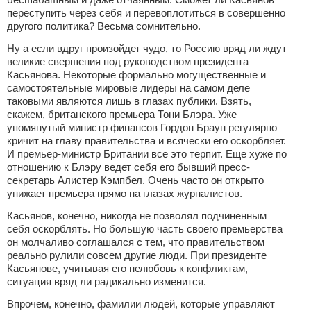
переступить через себя и перевоплотиться в совершенно
другого политика? Весьма сомнительно.
Ну а если вдруг произойдет чудо, то Россию вряд ли ждут
великие свершения под руководством президента
Касьянова. Некоторые формально могущественные и
самостоятельные мировые лидеры на самом деле
таковыми являются лишь в глазах публики. Взять,
скажем, британского премьера Тони Блэра. Уже
упомянутый министр финансов Гордон Браун регулярно
кричит на главу правительства и всячески его оскорбляет.
И премьер-министр Британии все это терпит. Еще хуже по
отношению к Блэру ведет себя его бывший пресс-
секретарь Алистер Кэмпбел. Очень часто он открыто
унижает премьера прямо на глазах журналистов.
Касьянов, конечно, никогда не позволял подчиненным
себя оскорблять. Но большую часть своего премьерства
он молчаливо соглашался с тем, что правительством
реально рулили совсем другие люди. При президенте
Касьянове, учитывая его нелюбовь к конфликтам,
ситуация вряд ли радикально изменится.
Впрочем, конечно, фамилии людей, которые управляют