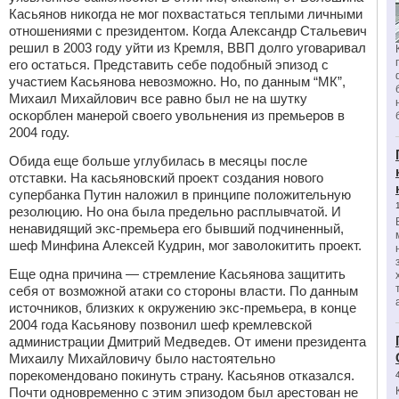
Касьянов никогда не мог похвастаться теплыми личными
отношениями с президентом. Когда Александр Стальевич
решил в 2003 году уйти из Кремля, ВВП долго уговаривал
его остаться. Представить себе подобный эпизод с
участием Касьянова невозможно. Но, по данным “МК”,
Михаил Михайлович все равно был не на шутку
оскорблен манерой своего увольнения из премьеров в
2004 году.
Обида еще больше углубилась в месяцы после
отставки. На касьяновский проект создания нового
супербанка Путин наложил в принципе положительную
резолюцию. Но она была предельно расплывчатой. И
ненавидящий экс-премьера его бывший подчиненный,
шеф Минфина Алексей Кудрин, мог заволокитить проект.
Еще одна причина — стремление Касьянова защитить
себя от возможной атаки со стороны власти. По данным
источников, близких к окружению экс-премьера, в конце
2004 года Касьянову позвонил шеф кремлевской
администрации Дмитрий Медведев. От имени президента
Михаилу Михайловичу было настоятельно
порекомендовано покинуть страну. Касьянов отказался.
Почти одновременно с этим эпизодом был арестован не