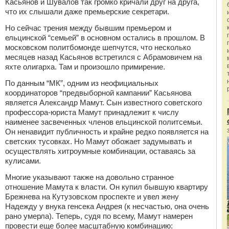
Касьянов и Шувалов так громко кричали друг на друга,
что их слышали даже премьерские секретари.
Но сейчас трения между бывшим премьером и
ельцинской “семьей” в основном остались в прошлом. В
московском политбомонде шепчутся, что несколько
месяцев назад Касьянов встретился с Абрамовичем на
яхте олигарха. Там и произошло примирение.
По данным “МК”, одним из неофициальных
координаторов “предвыборной кампании” Касьянова
является Александр Мамут. Сын известного советского
профессора-юриста Мамут принадлежит к числу
наименее засвеченных членов ельцинской политсемьи.
Он ненавидит публичность и крайне редко появляется на
светских тусовках. Но Мамут обожает задумывать и
осуществлять хитроумные комбинации, оставаясь за
кулисами.
Многие указывают также на довольно странное
отношение Мамута к власти. Он купил бывшую квартиру
Брежнева на Кутузовском проспекте и увел жену
Надежду у внука генсека Андрея (к несчастью, она очень
рано умерла). Теперь, судя по всему, Мамут намерен
провести еще более масштабную комбинацию: