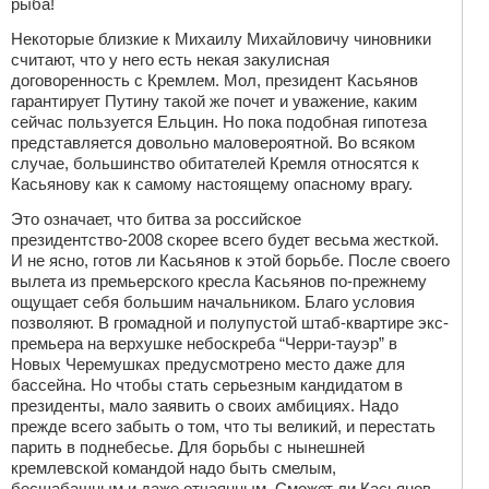
рыба!
Некоторые близкие к Михаилу Михайловичу чиновники
считают, что у него есть некая закулисная
договоренность с Кремлем. Мол, президент Касьянов
гарантирует Путину такой же почет и уважение, каким
сейчас пользуется Ельцин. Но пока подобная гипотеза
представляется довольно маловероятной. Во всяком
случае, большинство обитателей Кремля относятся к
Касьянову как к самому настоящему опасному врагу.
Это означает, что битва за российское
президентство-2008 скорее всего будет весьма жесткой.
И не ясно, готов ли Касьянов к этой борьбе. После своего
вылета из премьерского кресла Касьянов по-прежнему
ощущает себя большим начальником. Благо условия
позволяют. В громадной и полупустой штаб-квартире экс-
премьера на верхушке небоскреба “Черри-тауэр” в
Новых Черемушках предусмотрено место даже для
бассейна. Но чтобы стать серьезным кандидатом в
президенты, мало заявить о своих амбициях. Надо
прежде всего забыть о том, что ты великий, и перестать
парить в поднебесье. Для борьбы с нынешней
кремлевской командой надо быть смелым,
бесшабашным и даже отчаянным. Сможет ли Касьянов