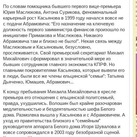
По словам помощника бывшего первого вице-премьера
Юрия Маслюкова, Антона Сурикова, феноменальный
карьерный рост Касьянова в 1999 году начался вовсе не
с подачи Абрамовича: “Его назначение на ключевую
должность первого замминистра финансов произошло по
инициативе Примакова и Маслюкова. Никакого
Абрамовича там и близко не было!”. Некая связь между
Маслюковым и Касьяновым, безусловно,
прослеживается. Свой премьерский секретариат Михаил
Михайлович сформировал в значительной мере из
бывших сотрудников главного экономиста КПРФ. Но
главными покровителями Касьянова, которые вывели его
в люди, были все же члены ельцинской “семьи”: Татьяна
Дьяченко, Юмашев, Абрамович...
К концу пребывания Михаила Михайловича в кресле
премьера его отношения с ельцинской политсемьей,
правда, ухудшились. Волошин был крайне разочарован
медлительностью и бездеятельностью шефа Белого
дома. Размолвка вышла у Касьянова и с Абрамовичем. А
уход из правительства близкого к “семейным”
руководителя аппарата Белого дома Игоря Шувалова и
вовсе сопровождался в 2003 году безобразной сценой.