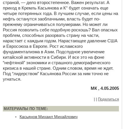
страной, — дело второстепенное. Важен результат. А
приход в Кремль Касьянова и К° будет означать еще
четыре потерянных года. В лучшем случае, если цены на
нефть останутся заоблачными, власть будет по-
прежнему ограничиваться полумерами. Но может ли
Россия позволить себе подобную роскошь? Вал опасных
проблем, способных разорвать страну на части,
нарастает с каждым годом. Нарастающее давление США
и Евросоюза в Европе. Рост исламского
фундаментализма в Азии. Подспудное увеличение
китайской активности в Сибири. И все это на фоне
“нефтяной” экономики и страшного демографического
кризиса в нашей стране. Одним словом, время не ждет.
Под “лидерством” Касьянова России за ним точно не
угнаться.
МК , 4.05.2005
|
|
Поделиться
МАТЕРИАЛЫ ПО ТЕМЕ:
Касьянов Михаил Михайлович