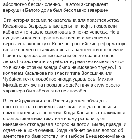
абсолютно бессмысленно. На этом эксперимент
верхушки Белого дома был бесславно завершен.
Эта история весьма показательна для правительства
Касьянова. Запредельные цены на нефть позволяли
кабинету то и дело рапортовать о неких успехах. Но в
сущности колеса правительственного механизма
вертелись вхолостую. Конечно, российские реформаторы
во все времена сталкивались с аналогичной проблемой.
Принять прогрессивные законы было сравнительно
легко. Но заставить их работать, реально изменить что-
то в жизни страны всегда было неимоверно трудно. Но
коллегам Касьянова по власти типа Волошина или
Чубайса нечто подобное иногда удавалось. Михаил
Михайлович же на прорывные действия в силу своего
характера был абсолютно не способен.
Высший руководитель России должен обладать
способностью принимать жесткие, иногда спорные и
самостоятельные решения. Когда Касьянов сталкивался
с сопротивлением тому или иному решению, он
неизменно откладывал вопрос на потом. Были, правда, и
отдельные исключения. Когда кабинет решал вопрос об
агентстве по банкротству или выборе Внешэкономбанка