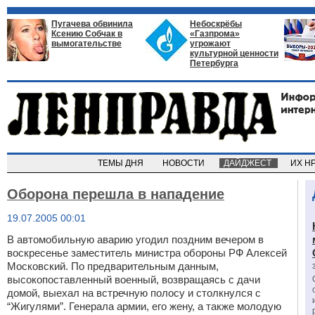
Пугачева обвинила
Небоскрёбы
Ксению Собчак в
«Газпрома»
вымогательстве
угрожают
культурной ценности
Петербурга
ТЕМЫ ДНЯ
НОВОСТИ
ДАЙДЖЕСТ
ИХ Н
Оборона перешла в нападение
19.07.2005 00:01
В автомобильную аварию угодил поздним вечером в
воскресенье заместитель министра обороны РФ Алексей
Московский. По предварительным данным,
высокопоставленный военный, возвращаясь с дачи
домой, выехал на встречную полосу и столкнулся с
“Жигулями”. Генерала армии, его жену, а также молодую