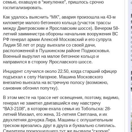
семью, ехавшую в “жигуленке”, пришлось срочно
госпитализировать.
Как удалось выяснить “МК”, авария произошла на 43-м
километре малого бетонного кольца (участок трассы
между Дмитровским и Ярославским шоссе). Вечером 58-
летний замминистра обороны начальник вооружения ВС
РФ генерал армии Алексей Московский и его супруга
Лидия 58 лет от роду выехали со своей дачи,
расположенной в Пушкинском районе Подмосковья.
Военный вырулил на малое бетонное кольцо и
направился в сторону Ярославского шоссе.
Инцидент случился около 22.50, когда старший офицер
подъехал к селу Нагорное. Машина Московского
внезапно выехала на встречную полосу (возможно,
сановник обгонял попутку).
В этом месте на трассе нет освещения, поэтому, видимо,
генерал не заметил двигавшийся ему навстречу
“ВАЗ-2108”, в котором ехала семья из Тобольска: 28-
летний Михаил, его жена, 31-летняя Светлана, и их
двухлетняя дочурка Лира. Машины с оглушительным
треском врезались друг в друга и буквально слиплись.
Свидетели произошедшего тут же вызвали “скорую”.