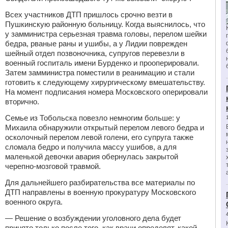
Всех участников ДТП пришлось срочно везти в
Пушкинскую районную больницу. Когда выяснилось, что
у замминистра серьезная травма головы, перелом шейки
бедра, рваные раны и ушибы, а у Лидии поврежден
шейный отдел позвоночника, супругов перевезли в
военный госпиталь имени Бурденко и прооперировали.
Затем замминистра поместили в реанимацию и стали
готовить к следующему хирургическому вмешательству.
На момент подписания номера Московского оперировали
вторично.
Семье из Тобольска повезло немногим больше: у
Михаила обнаружили открытый перелом левого бедра и
осколочный перелом левой голени, его супруга также
сломала бедро и получила массу ушибов, а для
маленькой девочки авария обернулась закрытой
черепно-мозговой травмой.
Для дальнейшего разбирательства все материалы по
ДТП направлены в военную прокуратуру Московского
военного округа.
— Решение о возбуждении уголовного дела будет
принято только после того, как врачи определят, какой