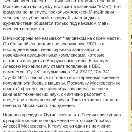
“Фольксваген-Пассат” — личный автомобиль генерала
Московского (на службу его возят в казенном “БМВ”). Его
фамилия не на слуху, поскольку Алексей Михайлович —
человек не публичный: на виду бывает редко, с
журналистами общается только под нажимом главы
военного ведомства.
В Минобороны его называют “человеком на своем месте”.
Он большой специалист по вооружению ПВО, а в
последнее время очень серьезно занимается и
новейшими авиационными комплексами, которые
пытается внедрить в Вооруженные силы. В заслугу
Алексею Михайловичу ставят появление в ВВС
самолетов “Су-35”, штурмовиков “Су-27ИБ”, “Су-34”,
“Су-32 МФ”. Говорят, что только его стараниями военные
получили эти боевые машины. Поскольку Московский не
просто “офицер с высшим образованием”, но еще и
кандидат технических наук, он активно работает с
представителями военной науки. Так что хвалят коллеги
генерала Московского заслуженно.
Недавно президент Путин сказал, что Россия приступила
к разработке нового вооружения — это тоже “пробил”
Алексей Московский. К тому же он один из немногих
заместителей министра обороны, усидевший в своем