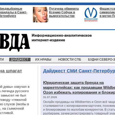
Предвыборные
Пугачева обвинила
Фашистск
скандалы в Санкт-
Ксению Собчак в
символик
Петербурге
вымогательстве
в метро П
СТИ
ДАЙДЖЕСТ
ИХ НРАВЫ
НОВОСТИ СПБ
БУДНИ СЕВЕРО-
на шпагат
Дайджест СМИ Санкт-Петербур
Юридическая защита бренда на
й девы» озвучил в
маркетплейсах: как продавцам Wildbe
а легенда русского
Ozon избежать копирования и блоки
т замысел не был
31.07.2026
 поводу «тяжелой
Онлайн продавцы на Wildberries и Ozon всё чащ
о слухов (якобы в
сталкиваются с копированием карточек, похожи
), на съемочной
и блокировками по жалобам конкурентов. В стат
стливой.
разбираем, зачем регистрировать товарный зна