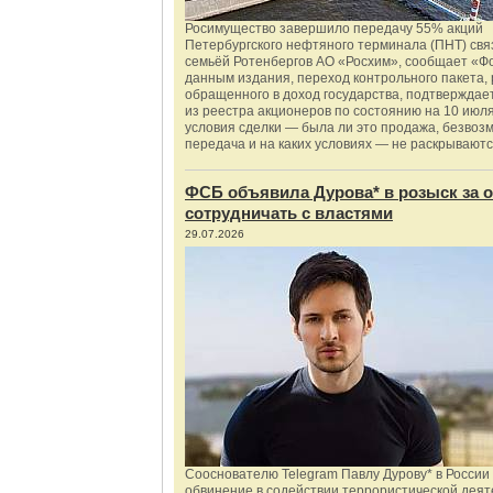
Росимущество завершило передачу 55% акций
Петербургского нефтяного терминала (ПНТ) свя
семьёй Ротенбергов АО «Росхим», сообщает «Ф
данным издания, переход контрольного пакета,
обращенного в доход государства, подтверждае
из реестра акционеров по состоянию на 10 июля
условия сделки — была ли это продажа, безвоз
передача и на каких условиях — не раскрываютс
ФСБ объявила Дурова* в розыск за о
сотрудничать с властями
29.07.2026
Сооснователю Telegram Павлу Дурову* в России
обвинение в содействии террористической деят