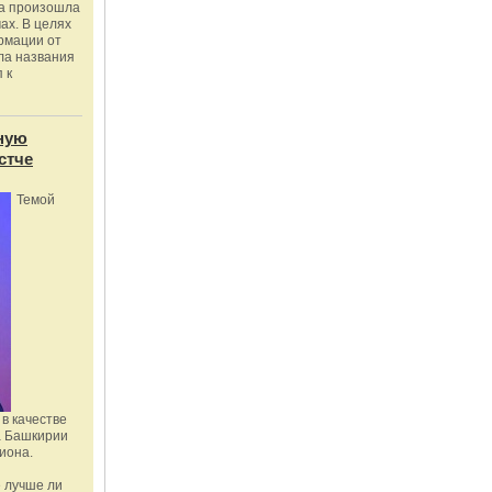
ка произошла
ах. В целях
рмации от
ла названия
 к
ную
стче
Темой
в качестве
а Башкирии
иона.
 лучше ли