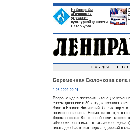
Небоскрёбы
«Газпрома»
угрожают
культурной ценности
Петербурга
ТЕМЫ ДНЯ
НОВО
Беременная Волочкова села 
1.08.2005 00:01
Впервые идею поставить «танец беременно
своем дневнике в 30-х годах прошлого век
балета Вацлав Нижинский. До сих пор это
воплощен в жизнь. Несмотря на то, что по
беременности» Волочковой ходит множеств
обмороки она падает, и токсикоз ее мучает
площадке Настя выглядела здоровой и сча