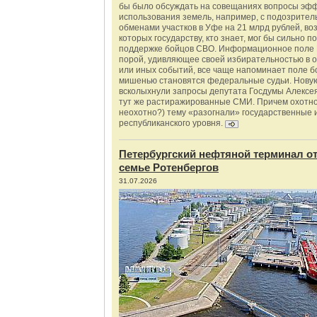
бы было обсуждать на совещаниях вопросы эф
использования земель, например, с подозрите
обменами участков в Уфе на 21 млрд рублей, во
которых государству, кто знает, мог бы сильно п
поддержке бойцов СВО. Информационное поле 
порой, удивляющее своей избирательностью в о
или иных событий, все чаще напоминает поле бо
мишенью становятся федеральные судьи. Нову
всколыхнули запросы депутата Госдумы Алексе
тут же растиражированные СМИ. Причем охотно
неохотно?) тему «разогнали» государственные 
республиканского уровня.
Петербургский нефтяной терминал о
семье Ротенбергов
31.07.2026