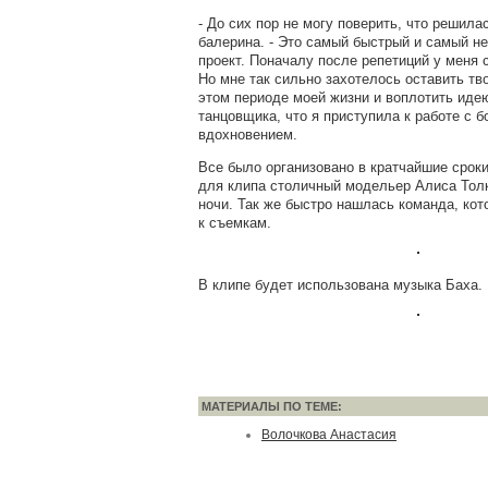
- До сих пор не могу поверить, что решила
балерина. - Это самый быстрый и самый н
проект. Поначалу после репетиций у меня 
Но мне так сильно захотелось оставить тв
этом периоде моей жизни и воплотить иде
танцовщика, что я приступила к работе с 
вдохновением.
Все было организовано в кратчайшие срок
для клипа столичный модельер Алиса Тол
ночи. Так же быстро нашлась команда, ко
к съемкам.
В клипе будет использована музыка Баха.
МАТЕРИАЛЫ ПО ТЕМЕ:
Волочкова Анастасия