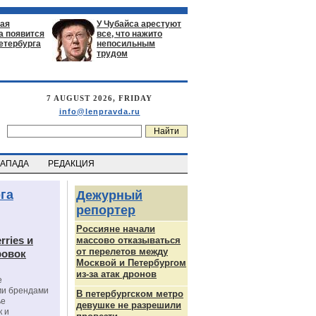
ая
У Чубайса арестуют
а появится
все, что нажито
етербурга
непосильным
трудом
7 AUGUST 2026, FRIDAY
info@lenpravda.ru
ЗАПАДА
РЕДАКЦИЯ
га
Дежурный
репортер
Россияне начали
rries и
массово отказываться
от перелетов между
ровок
Москвой и Петербургом
из-за атак дронов
е
ми брендами
В петербургском метро
ье
девушке не разрешили
к и