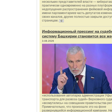
нескольких представителей власти — киберата
практически одновременно на разных платформ
недопущения распространения фейковой инфо
имени парламентариев часть депутатов измени
своих каналов, другие полностью закрыли доступ
страницам.
Информационный прессинг на судеб
систему Башкирии становится все же
3.08.2026
«использования автопарка администрации Уфы 
транспорта для развоза судей» Верховного суд
«возмутились» на совещании правительства рег
Примечательно, что произошло это на фоне
развернувшейся информационной кампании. Не