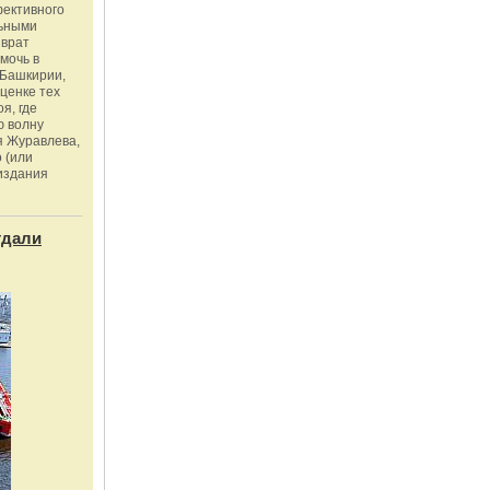
фективного
льными
зврат
омочь в
Башкирии,
ценке тех
я, где
ю волну
я Журавлева,
 (или
издания
тдали