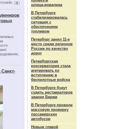
провезти
етплейс.
шпица‑инвалида
В Петербурге
сувениров
стабилизировалась
оторых
ситуация с
обеспечением
топливом
ключевых
Петербург занял 11-е
ка
место среди регионов
росто
России по качеству
вают
дорог
орудовании,
Петербургская
консерватория стала
агитировать ко
 Санкт-
вступлению в
беспилотные войска
В Петербурге будут
судить реставраторов
здания Биржи
В Петербурге провели
массовую проверку
пассажирских
автобусов
Новым главой