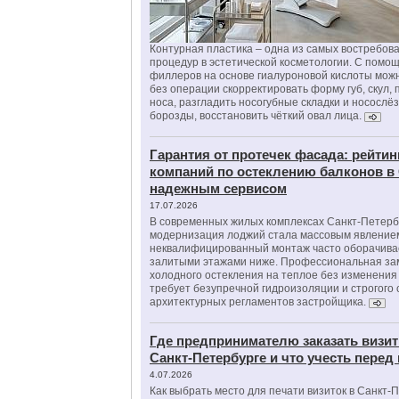
Контурная пластика – одна из самых востребов
процедур в эстетической косметологии. С помо
филлеров на основе гиалуроновой кислоты мож
без операции скорректировать форму губ, скул, 
носа, разгладить носогубные складки и носослё
борозды, восстановить чёткий овал лица.
Гарантия от протечек фасада: рейтин
компаний по остеклению балконов в
надежным сервисом
17.07.2026
В современных жилых комплексах Санкт-Петерб
модернизация лоджий стала массовым явлением
неквалифицированный монтаж часто оборачива
залитыми этажами ниже. Профессиональная за
холодного остекления на теплое без изменени
требует безупречной гидроизоляции и строгого
архитектурных регламентов застройщика.
Где предпринимателю заказать визит
Санкт-Петербурге и что учесть перед
4.07.2026
Как выбрать место для печати визиток в Санкт-