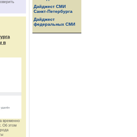
роверить
Дайджест СМИ
Санкт-Петербурга
Дайджест
федеральных СМИ
бурга
м в
га временно
. Об этом
орода
ты