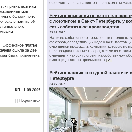
оформлять права на контент до выхода на марк
сь, - призналась нам
еожиданный мой
Рейтинг компаний по изготовлению 
сильно болели ноги.
с логотипом в Санкт-Петербурге, у к
орческую память об
ю гениального
есть собственное производство
большим
25.07.2026
Наличие собственного производства – один из 
факторов, определяющих надёжность поставщи
и. Эффектное платье
сувенирной продукции. Компании, которые не п
качева сшила за две
перепродают готовые товары, а сами изготавли
торая была привлечена
сувениры и наносят логотип на собственном об
имеют ряд важных преимуществ.
Рейтинг клиник контурной пластики в
Петербурге
23.07.2026
КП , 1.08.2005
|
|
Поделиться