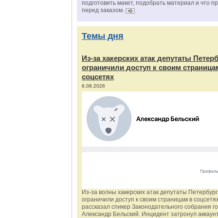
подготовить макет, подобрать материал и что п
перед заказом.
Темы дня
Из‑за хакерских атак депутаты Петер
ограничили доступ к своим страница
соцсетях
6.08.2026
Из‑за волны хакерских атак депутаты Петербур
ограничили доступ к своим страницам в соцсетях
рассказал спикер Законодательного собрания г
Александр Бельский. Инцидент затронул аккаун