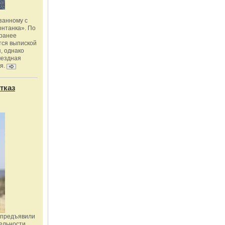
занному с
онтанка». По
 ранее
тся выпиской
, однако
мездная
я.
тказ
 предъявили
ельности,