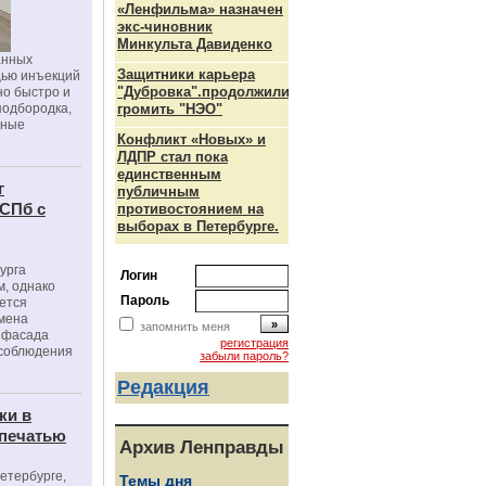
«Ленфильма» назначен
экс-чиновник
Минкульта Давиденко
анных
Защитники карьера
щью инъекций
"Дубровка".продолжили
но быстро и
подбородка,
громить "НЭО"
зные
Конфликт «Новых» и
ЛДПР стал пока
единственным
г
публичным
 СПб с
противостоянием на
выборах в Петербурге.
урга
Логин
, однако
Пароль
ется
мена
запомнить меня
я фасада
регистрация
 соблюдения
забыли пароль?
Редакция
ки в
 печатью
Архив Ленправды
Петербурге,
Темы дня