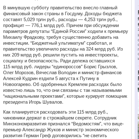
В минувшую субботу правительство внесло главный
финансовый закон страны в Госдуму. Доходы бюджета
составят 5,029 трлн руб., расходы — 4,253 трлн руб.,
профицит — 776,1 млрд руб. Причем при обсуждении
параметров депутаты “Единой России” ходили к премьеру
Михаилу Фрадкову, требуя существенно добавить на
инвестиции. “Бюджетный ультиматум” сработал, и
правительство увеличило расходы на 324 млрд руб. Из
них 209 млрд руб. решили пустить на инвестпроекты,
социалку и безопасность. Ради дележа оставшихся
115 млрд руб. лидеры “единороссов” Борис Грызлов,
Олег Морозов, Вячеслав Володин и министр финансов
Алексей Кудрин ездили 5 августа к Путину в
Новоогарево. Об одобренных Кремлем расходах было
известно лишь то, что они связаны с так называемыми
“национальными проектами”, которые курирует помощник
президента Игорь Шувалов.
Как планируется расходовать эти 115 млрд руб.,
чиновники держат в строжайшем секрете. Сотрудник
Минэкономразвития признался “Ведомостям”, что вице-
премьер Александр Жуков и министр экономического
развития Герман Греф договорились “не светить