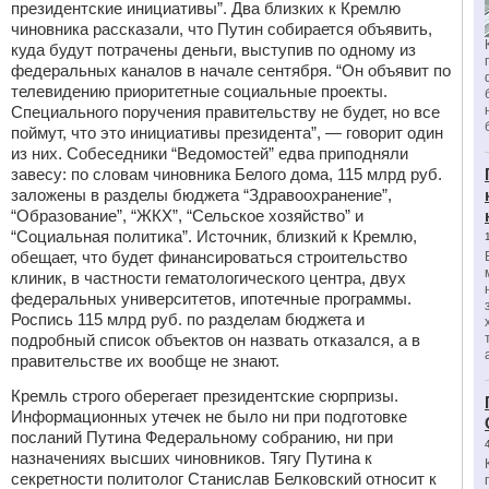
президентские инициативы”. Два близких к Кремлю
чиновника рассказали, что Путин собирается объявить,
куда будут потрачены деньги, выступив по одному из
федеральных каналов в начале сентября. “Он объявит по
телевидению приоритетные социальные проекты.
Специального поручения правительству не будет, но все
поймут, что это инициативы президента”, — говорит один
из них. Собеседники “Ведомостей” едва приподняли
завесу: по словам чиновника Белого дома, 115 млрд руб.
заложены в разделы бюджета “Здравоохранение”,
“Образование”, “ЖКХ”, “Сельское хозяйство” и
“Социальная политика”. Источник, близкий к Кремлю,
обещает, что будет финансироваться строительство
клиник, в частности гематологического центра, двух
федеральных университетов, ипотечные программы.
Роспись 115 млрд руб. по разделам бюджета и
подробный список объектов он назвать отказался, а в
правительстве их вообще не знают.
Кремль строго оберегает президентские сюрпризы.
Информационных утечек не было ни при подготовке
посланий Путина Федеральному собранию, ни при
назначениях высших чиновников. Тягу Путина к
секретности политолог Станислав Белковский относит к