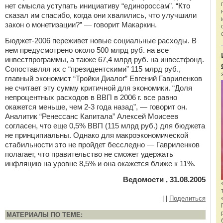
нет смысла уступать инициативу “единороссам”. “Кто
сказал им спасибо, когда они хвалились, что улучшили
закон о монетизации?” — говорит Макаркин.
Бюджет-2006 переживет новые социальные расходы. В
нем предусмотрено около 500 млрд руб. на все
инвестпрограммы, а также 67,4 млрд руб. на инвестфонд.
Сопоставляя их с “президентскими” 115 млрд руб.,
главный экономист “Тройки Диалог” Евгений Гавриленков
не считает эту сумму критичной для экономики. “Доля
непроцентных расходов в ВВП в 2006 г. все равно
окажется меньше, чем 2-3 года назад”, — говорит он.
Аналитик “Ренессанс Капитала” Алексей Моисеев
согласен, что еще 0,5% ВВП (115 млрд руб.) для бюджета
не принципиальны. Однако для макроэкономической
стабильности это не пройдет бесследно — Гавриленков
полагает, что правительство не сможет удержать
инфляцию на уровне 8,5% и она окажется ближе к 11%.
Ведомости , 31.08.2005
|
|
Поделиться
МАТЕРИАЛЫ ПО ТЕМЕ: