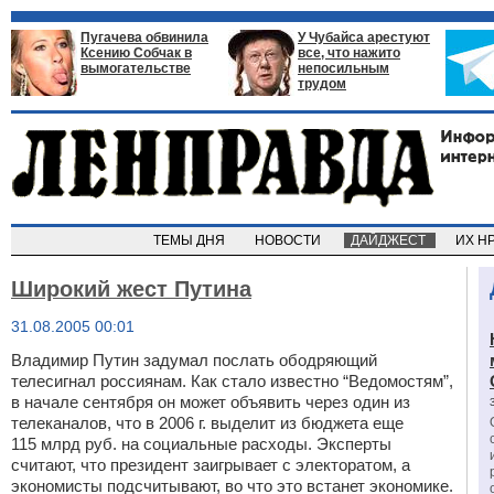
Пугачева обвинила
У Чубайса арестуют
Ксению Собчак в
все, что нажито
вымогательстве
непосильным
трудом
ТЕМЫ ДНЯ
НОВОСТИ
ДАЙДЖЕСТ
ИХ Н
Широкий жест Путина
31.08.2005 00:01
Владимир Путин задумал послать ободряющий
телесигнал россиянам. Как стало известно “Ведомостям”,
в начале сентября он может объявить через один из
телеканалов, что в 2006 г. выделит из бюджета еще
115 млрд руб. на социальные расходы. Эксперты
считают, что президент заигрывает с электоратом, а
экономисты подсчитывают, во что это встанет экономике.