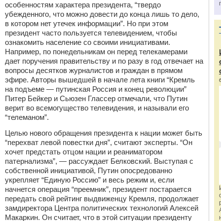
особенностям характера президента, “твердо
убежденного, что можно довести до конца лишь то дело,
в котором нет утечек информации”. Но при этом
президент часто пользуется телевидением, чтобы
ознакомить население со своими инициативами.
Например, по понедельникам он перед телекамерами
дает поручения правительству и по разу в год отвечает на
вопросы десятков журналистов и граждан в прямом
эфире. Авторы вышедшей в начале лета книги “Кремль
на подъеме — путинская Россия и конец революции”
Питер Бейкер и Сьюзен Глассер отмечали, что Путин
верит во всемогущество телевидения, и называли его
“телеманом”.
Целью нового обращения президента к нации может быть
“перехват левой повестки дня”, считают эксперты. “Он
хочет предстать отцом нации и реаниматором
патернализма”, — рассуждает Белковский. Выступая с
собственной инициативой, Путин опосредованно
укрепляет “Единую Россию” и весь режим и, если
начнется операция “преемник”, президент постарается
передать свой рейтинг выдвиженцу Кремля, продолжает
замдиректора Центра политических технологий Алексей
Макаркин. Он считает, что в этой ситуации президенту