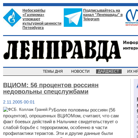
Небоскрёбы
Подписывайтесь на
«Газпрома»
канал "Ленправды" в
угрожают
Telegram
культурной ценности
Петербурга
ТЕМЫ ДНЯ
НОВОСТИ
ДАЙДЖЕСТ
ИХ Н
ВЦИОМ: 56 процентов россиян
недовольны спецслужбами
2.11.2005 00:01
Более половины россиян (56
процентов), опрошенных ВЦИОМом, считают, что сам
факт боевых действий в Нальчике свидетельствует о
слабой борьбе с терроризмом, особенно в части
профилактики терактов. Эти и другие данные были