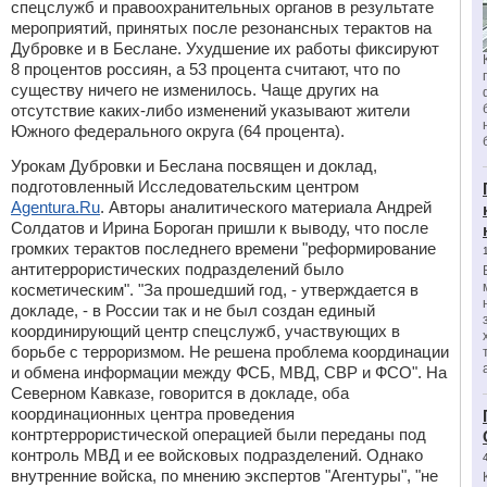
спецслужб и правоохранительных органов в результате
мероприятий, принятых после резонансных терактов на
Дубровке и в Беслане. Ухудшение их работы фиксируют
8 процентов россиян, а 53 процента считают, что по
существу ничего не изменилось. Чаще других на
отсутствие каких-либо изменений указывают жители
Южного федерального округа (64 процента).
Урокам Дубровки и Беслана посвящен и доклад,
подготовленный Исследовательским центром
Agentura.Ru
. Авторы аналитического материала Андрей
Солдатов и Ирина Бороган пришли к выводу, что после
громких терактов последнего времени "реформирование
антитеррористических подразделений было
косметическим". "За прошедший год, - утверждается в
докладе, - в России так и не был создан единый
координирующий центр спецслужб, участвующих в
борьбе с терроризмом. Не решена проблема координации
и обмена информации между ФСБ, МВД, СВР и ФСО". На
Северном Кавказе, говорится в докладе, оба
координационных центра проведения
контртеррористической операцией были переданы под
контроль МВД и ее войсковых подразделений. Однако
внутренние войска, по мнению экспертов "Агентуры", "не