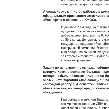
прозрачной и постепенно перей
стандарты раскрытия информац
А согласие экс-министра работать в ком
официальным признанием легитимности
«Роснефти» в отношении ЮКОСа.
В декабре 2004 года на фактич
аукционе госкомпания выкупила
добывающее предприятие ЮКО
за $9,6 млрд. Дочернюю струк
государство продало «Роснефти
материнской компании. Эксперт
был продан по заниженной цене
за которые «Роснефть» купила 
крайне непрозрачны.
Задачу по исправлению имиджа нефтяно
которую Кремль возлагает большие наде
намерены были возложить именно на До
экс-министр торговли США сообщил Finan
«обсуждал работу в «Роснефти», включа
обязательства, но отверг предложение и
убеждений».
Информация о том, что Владим
экс-министра торговли США на 
директоров «Роснефти», вызва