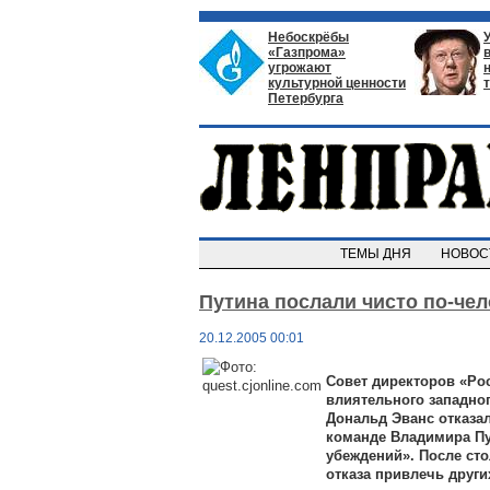
Небоскрёбы
«Газпрома»
угрожают
культурной ценности
Петербурга
ТЕМЫ ДНЯ
НОВО
Путина послали чисто по-че
20.12.2005 00:01
Совет директоров «Ро
влиятельного западног
Дональд Эванс отказал
команде Владимира Пу
убеждений». После сто
отказа привлечь други