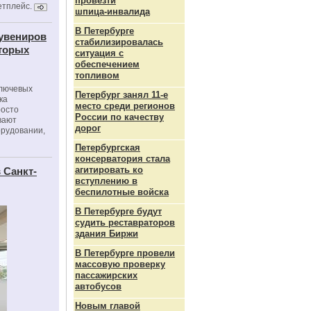
провезти
етплейс.
шпица‑инвалида
В Петербурге
сувениров
стабилизировалась
оторых
ситуация с
обеспечением
топливом
ключевых
Петербург занял 11-е
ка
место среди регионов
росто
России по качеству
вают
дорог
орудовании,
Петербургская
консерватория стала
агитировать ко
 Санкт-
вступлению в
беспилотные войска
В Петербурге будут
судить реставраторов
здания Биржи
В Петербурге провели
массовую проверку
пассажирских
автобусов
Новым главой