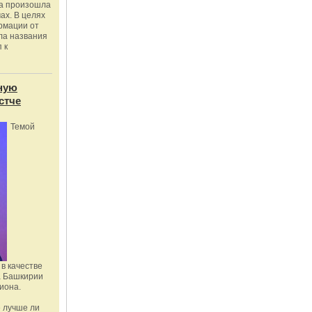
ка произошла
ах. В целях
рмации от
ла названия
 к
ную
стче
Темой
в качестве
а Башкирии
иона.
 лучше ли