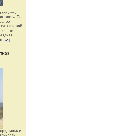
занному с
онтанка». По
 ранее
тся выпиской
, однако
мездная
я.
тказ
 предъявили
ельности,