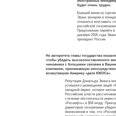
иностранных менедже
будет очень трудно.
Бывший министр торго
Эванс вечером в понед
отказался возглавить с
российской госкомпании
Предложение перейти в
декабре 2005 года Эван
президент России.
Но авторитета главы государства оказал
чтобы убедить высокопоставленного ам
чиновника с большими связями в Вашин
компанию, принимавшую непосредственн
возмутившем Америку «деле ЮКОСа».
Репутация Дональда Эванса мог
успешного размещения акций «
западной бирже, которое заплан
Российские власти рассчитываю
стечении обстоятельств инвест
«Роснефть» в $58 млрд. Приход
директоров госкомпании убедил
бизнесменов в том, что «Росне