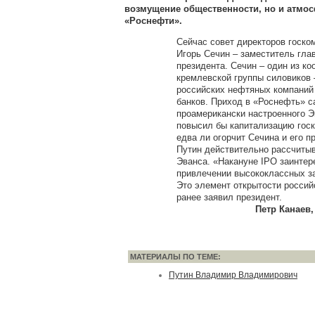
возмущение общественности, но и атмос
«Роснефти».
Сейчас совет директоров госко
Игорь Сечин – заместитель гла
президента. Сечин – один из ко
кремлевской группы силовиков 
российских нефтяных компаний
банков. Приход в «Роснефть» с
проамерикански настроенного Э
повысил бы капитализацию госко
едва ли огорчит Сечина и его п
Путин действительно рассчитыв
Эванса. «Накануне IPO заинтер
привлечении высококлассных з
Это элемент открытости россий
ранее заявил президент.
Петр Канаев, 
МАТЕРИАЛЫ ПО ТЕМЕ:
Путин Владимир Владимирович