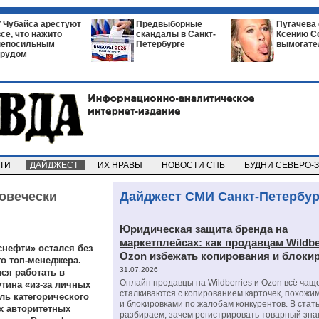
У Чубайса арестуют
Предвыборные
Пугачева
все, что нажито
скандалы в Санкт-
Ксению С
непосильным
Петербурге
вымогате
трудом
СТИ
ДАЙДЖЕСТ
ИХ НРАВЫ
НОВОСТИ СПБ
БУДНИ СЕВЕРО-
ловечески
Дайджест СМИ Санкт-Петербур
Юридическая защита бренда на
маркетплейсах: как продавцам Wildbe
снефти» остался без
Ozon избежать копирования и блоки
о топ-менеджера.
31.07.2026
ся работать в
Онлайн продавцы на Wildberries и Ozon всё чащ
тина «из-за личных
сталкиваются с копированием карточек, похожи
ль категорического
и блокировками по жалобам конкурентов. В стат
х авторитетных
разбираем, зачем регистрировать товарный зна