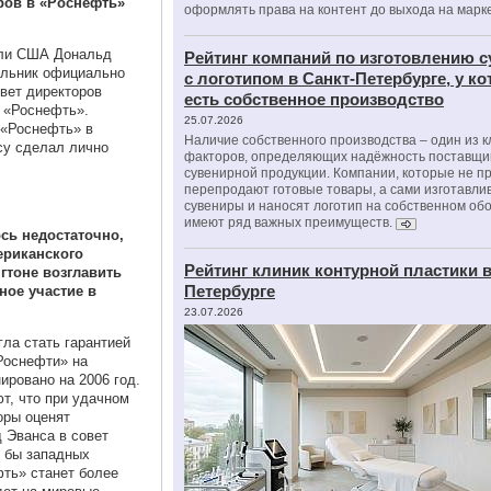
ров в «Роснефть»
оформлять права на контент до выхода на марк
вли США Дональд
Рейтинг компаний по изготовлению 
ельник официально
с логотипом в Санкт-Петербурге, у к
овет директоров
есть собственное производство
 «Роснефть».
25.07.2026
 «Роснефть» в
Наличие собственного производства – один из 
су сделал лично
факторов, определяющих надёжность поставщи
сувенирной продукции. Компании, которые не п
перепродают готовые товары, а сами изготавли
сувениры и наносят логотип на собственном об
имеют ряд важных преимуществ.
ось недостаточно,
ериканского
Рейтинг клиник контурной пластики в
гтоне возглавить
Петербурге
ое участие в
23.07.2026
ла стать гарантией
Роснефти» на
ировано на 2006 год.
т, что при удачном
оры оценят
 Эванса в совет
 бы западных
фть» станет более