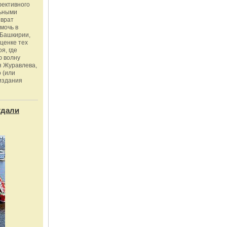
фективного
льными
зврат
омочь в
Башкирии,
ценке тех
я, где
ю волну
я Журавлева,
 (или
издания
тдали