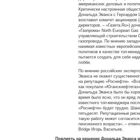
американских деловых и полити
Критически настроенная общес
Дональда Эванса с Герхардом 
возглавил комитет акционеров (
директоров. – «Газета.Ru») доч
«Газпрома» North European Gas P
управляющей строительством С
газопровода. По мнению западн
нанимая известных европейских
политиков в качестве топ-мене
пытается создать для себя над
лобби.
По мнению российских экспертов
Эванса не окажет существенног
на репутацию «Роснефти». «Все
как покупали «Юганскнефтегаз»
Дональда Эванса было бы хоро
время было ясно, что он вряд л
известного топ-менеджера посл
«Роснефти» будет трудно. Шанс
пятьдесят. Репутационные риск
такую работу может согласится
пенсионного возраста», – отмеча
Bridge Игорь Васильев.
Повлиять на решение Дональда Эванса м