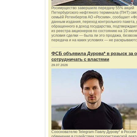
Росимущество завершило передачу 55% акций
Петербургского нефтяного терминала (ПНТ) свя
семьёй Ротенбергов АО «Росхим», сообщает «Ф
данным издания, переход контрольного пакета,
обращенного в доход государства, подтверждае
из реестра акционеров по состоянию на 10 июля
условия сделки — была ли это продажа, безвоз
передача и на каких условиях — не раскрываютс
ФСБ объявила Дурова* в розыск за о
сотрудничать с властями
29.07.2026
Сооснователю Telegram Павлу Дурову* в России
обвинение в содействии террористической деят