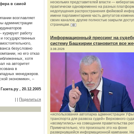
нескольких представителей власти — киберата
фера в самой
практически одновременно на разных платформ
недопущения распространения фейковой инфо
имени парламентариев часть депутатов измени
мпании возглавляет
своих каналов, другие полностью закрыли доступ
вы администрации
страницам.
ординаторов
– курирует работу
Информационный прессинг на судеб
 и государственных
систему Башкирии становится все же
амостоятельного,
ванса безусловно
3.08.2026
мпании, но его отказ
риближенных, хотя
ал на авторитет
есована в
ападных менеджеров.
ской экономики», –
Газета.ру , 20.12.2005
|
|
Поделиться
«использования автопарка администрации Уфы 
транспорта для развоза судей» Верховного суд
«возмутились» на совещании правительства рег
Примечательно, что произошло это на фоне
развернувшейся информационной кампании. Не