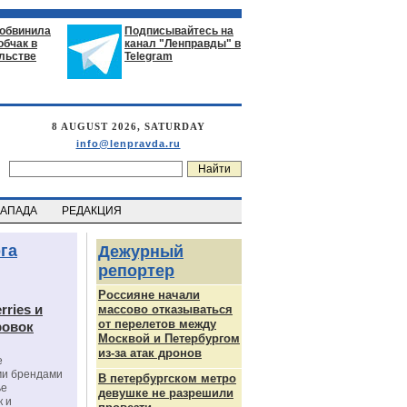
 обвинила
Подписывайтесь на
обчак в
канал "Ленправды" в
льстве
Telegram
8 AUGUST 2026, SATURDAY
info@lenpravda.ru
ЗАПАДА
РЕДАКЦИЯ
га
Дежурный
репортер
Россияне начали
rries и
массово отказываться
от перелетов между
ровок
Москвой и Петербургом
из-за атак дронов
е
ми брендами
В петербургском метро
ье
девушке не разрешили
к и