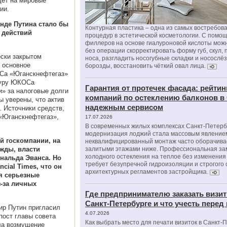
дет на мировые
ии.
анде Путина стало бы
Контурная пластика – одна из самых востребов
 действий
процедур в эстетической косметологии. С помо
филлеров на основе гиалуроновой кислоты мож
без операции скорректировать форму губ, скул, 
ески закрытом
носа, разгладить носогубные складки и носослё
 основное
борозды, восстановить чёткий овал лица.
Са «Юганскнефтегаз»
туру ЮКОСа
Гарантия от протечек фасада: рейтин
» за налоговые долги
компаний по остеклению балконов в
ы уверены, что актив
надежным сервисом
. Источники средств,
«Юганскнефтегаз»,
17.07.2026
В современных жилых комплексах Санкт-Петерб
модернизация лоджий стала массовым явлением
й госкомпании, на
неквалифицированный монтаж часто оборачива
жды, власти
залитыми этажами ниже. Профессиональная за
холодного остекления на теплое без изменени
нальда Эванса. Но
требует безупречной гидроизоляции и строгого
cial Times, что он
архитектурных регламентов застройщика.
я серьезные
з-за личных
Где предпринимателю заказать визит
Санкт-Петербурге и что учесть перед
ир Путин пригласил
4.07.2026
пост главы совета
Как выбрать место для печати визиток в Санкт-
ла возмущение