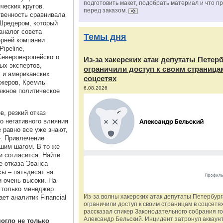
подготовить макет, подобрать материал и что п
ческих кругов.
перед заказом.
твенность сравнивала
Шредером, который
аналог совета
Темы дня
ерней компании
ipeline,
евероевропейского
Из‑за хакерских атак депутаты Петер
ых экспертов,
ограничили доступ к своим страница
 и американских
соцсетях
джеров, Кремль
6.08.2026
ежное политическое
, резкий отказ
о негативного влияния
 равно все уже знают,
. Привлечение
шим шагом. В то же
и согласится. Найти
е отказа Эванса
ы – пятьдесят на
и очень высоки. На
 только менеджер
Из‑за волны хакерских атак депутаты Петербур
ет аналитик Financial
ограничили доступ к своим страницам в соцсетях
рассказал спикер Законодательного собрания г
Александр Бельский. Инцидент затронул аккаун
огло не только