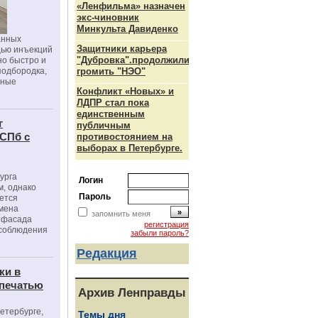
«Ленфильма» назначен
экс-чиновник
Минкульта Давиденко
анных
Защитники карьера
щью инъекций
"Дубровка".продолжили
но быстро и
подбородка,
громить "НЭО"
зные
Конфликт «Новых» и
ЛДПР стал пока
единственным
г
публичным
 СПб с
противостоянием на
выборах в Петербурге.
урга
Логин
, однако
Пароль
ется
мена
запомнить меня
я фасада
регистрация
 соблюдения
забыли пароль?
Редакция
ки в
 печатью
Архив Ленправды
Петербурге,
Темы дня