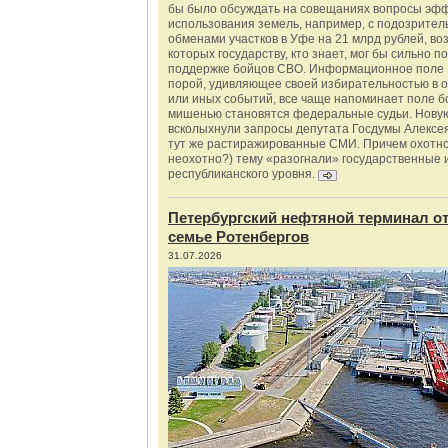
бы было обсуждать на совещаниях вопросы эф
использования земель, например, с подозрите
обменами участков в Уфе на 21 млрд рублей, во
которых государству, кто знает, мог бы сильно п
поддержке бойцов СВО. Информационное поле 
порой, удивляющее своей избирательностью в о
или иных событий, все чаще напоминает поле бо
мишенью становятся федеральные судьи. Нову
всколыхнули запросы депутата Госдумы Алексе
тут же растиражированные СМИ. Причем охотно
неохотно?) тему «разогнали» государственные 
республиканского уровня.
Петербургский нефтяной терминал о
семье Ротенбергов
31.07.2026