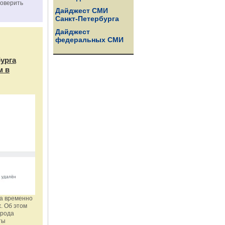
роверить
Дайджест СМИ
Санкт-Петербурга
Дайджест
федеральных СМИ
бурга
м в
га временно
. Об этом
орода
ты