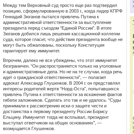
Между тем Верховный суд просто еще раз подтвердил
позицию, сформулированную в 2003 г., когда лидер КПРФ
Геннадий Зюганов пытался привлечь Путина к
административной ответственности за выступление
президента перед съездом “Единой России”. В итоге
Зюганов добился лишь решения кассационной коллегии
суда, которое гласит, что действия президента вообще не
могут быть обжалованы, поскольку Конституция
гарантирует ему иммунитет.
Впрочем, далеко не все убеждены, что этот иммунитет
безграничен. “Он распространяется только на уголовные
и административные дела. Но не на те случаи, когда речь
идет о гражданской ответственности”, — полагает
адвокат Александр Глушенков. В 2004 г. он представлял
интересы родителей жертв “Норд-Оста”, попытавшихся
привлечь Путина к ответственности за искажение фактов
гибели заложников. Сделать это так и не удалось. “Суды
принимали к рассмотрению иски о защите чести и
достоинства к первому президенту России Борису
Ельцину. Иммунитет тогда не всплывал, президент
выступал ответчиком на общих основаниях”, —
возмущается Глушенков.