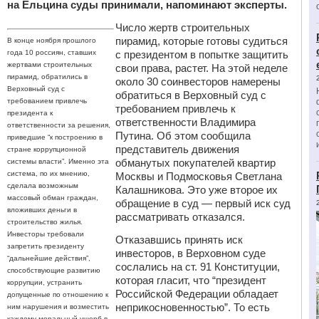
на Ельцина суды принимали, напоминают эксперты.
Число жертв строительных
пирамид, которые готовы судиться
В конце ноября прошлого
года 10 россиян, ставших
с президентом в попытке защитить
жертвами строительных
свои права, растет. На этой неделе
пирамид, обратились в
около 30 соинвесторов намерены
Верховный суд с
обратиться в Верховный суд с
требованием привлечь
требованием привлечь к
президента к
ответственности Владимира
ответственности за решения,
Путина. Об этом сообщила
приведшие “к построению в
представитель движения
стране коррупционной
обманутых покупателей квартир
системы власти”. Именно эта
система, по их мнению,
Москвы и Подмосковья Светлана
сделала возможным
Калашникова. Это уже второе их
массовый обман граждан,
обращение в суд — первый иск суд
вложивших деньги в
рассматривать отказался.
строительство жилья.
Инвесторы требовали
Отказавшись принять иск
запретить президенту
инвесторов, в Верховном суде
“дальнейшие действия”,
сослались на ст. 91 Конституции,
способствующие развитию
которая гласит, что “президент
коррупции, устранить
Российской Федерации обладает
допущенные по отношению к
неприкосновенностью”. То есть
ним нарушения и возместить
каждому моральный ущерб в