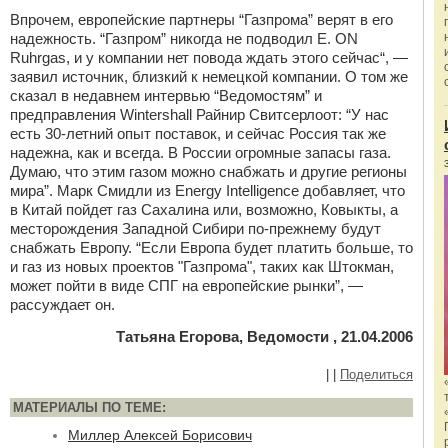
Впрочем, европейские партнеры “Газпрома” верят в его
надежность. “Газпром” никогда не подводил E. ON
Ruhrgas, и у компании нет повода ждать этого сейчас“, —
заявил источник, близкий к немецкой компании. О том же
сказал в недавнем интервью “Ведомостям” и
предправления Wintershall Райнир Свитсерлоот: “У нас
есть 30-летний опыт поставок, и сейчас Россия так же
надежна, как и всегда. В России огромные запасы газа.
Думаю, что этим газом можно снабжать и другие регионы
мира”. Марк Смидли из Energy Intelligence добавляет, что
в Китай пойдет газ Сахалина или, возможно, Ковыкты, а
месторождения Западной Сибири по-прежнему будут
снабжать Европу. “Если Европа будет платить больше, то
и газ из новых проектов "Газпрома", таких как Штокман,
может пойти в виде СПГ на европейские рынки”, —
рассуждает он.
Татьяна Егорова, Ведомости , 21.04.2006
|
|
Поделиться
МАТЕРИАЛЫ ПО ТЕМЕ:
Миллер Алексей Борисович