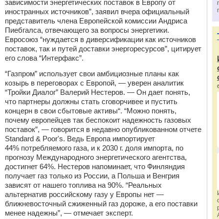
зависимости энергетических поставок в Европу от
иностранных источников”, заявил вчера официальный
представитель члена Европейской комиссии Андриса
Пиебгалса, отвечающего за вопросы энергетики.
Евросоюз “нуждается в диверсификации как источников
поставок, так и путей доставки энергоресурсов”, цитирует
его слова “Интерфакс”.
“Газпром” использует свои амбициозные планы как
козырь в переговорах с Европой, — уверен аналитик
“Тройки Диалог” Валерий Нестеров. — Он дает понять,
что партнеры должны стать сговорчивее и пустить
концерн в свои сбытовые активы“. “Можно понять,
почему европейцев так беспокоит надежность газовых
поставок”, — говорится в недавно опубликованном отчете
Standard & Poor's. Ведь Европа импортирует
44% потребляемого газа, и к 2030 г. доля импорта, по
прогнозу Международного энергетического агентства,
достигнет 64%. Нестеров напоминает, что Финляндия
получает газ только из России, а Польша и Венгрия
зависят от нашего топлива на 90%. “Реальных
альтернатив российскому газу у Европы нет —
ближневосточный сжиженный газ дороже, а его поставки
менее надежны”, — отмечает эксперт.