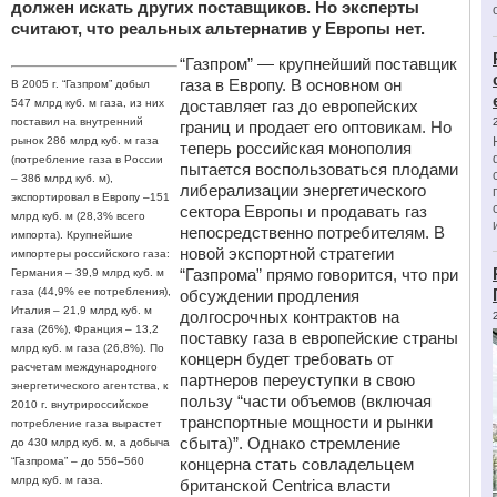
должен искать других поставщиков. Но эксперты
считают, что реальных альтернатив у Европы нет.
“Газпром” — крупнейший поставщик
газа в Европу. В основном он
В 2005 г. “Газпром” добыл
547 млрд куб. м газа, из них
доставляет газ до европейских
поставил на внутренний
границ и продает его оптовикам. Но
рынок 286 млрд куб. м газа
теперь российская монополия
(потребление газа в России
пытается воспользоваться плодами
– 386 млрд куб. м),
либерализации энергетического
экспортировал в Европу –151
сектора Европы и продавать газ
млрд куб. м (28,3% всего
непосредственно потребителям. В
импорта). Крупнейшие
новой экспортной стратегии
импортеры российского газа:
“Газпрома” прямо говорится, что при
Германия – 39,9 млрд куб. м
газа (44,9% ее потребления),
обсуждении продления
Италия – 21,9 млрд куб. м
долгосрочных контрактов на
газа (26%), Франция – 13,2
поставку газа в европейские страны
млрд куб. м газа (26,8%). По
концерн будет требовать от
расчетам международного
партнеров переуступки в свою
энергетического агентства, к
пользу “части объемов (включая
2010 г. внутрироссийское
транспортные мощности и рынки
потребление газа вырастет
сбыта)”. Однако стремление
до 430 млрд куб. м, а добыча
“Газпрома” – до 556–560
концерна стать совладельцем
млрд куб. м газа.
британской Centrica власти