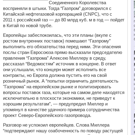
Соединенного Королевства
восприняли в штыки. Тогда “Газпром” договорился с
Китайской нефтегазовой корпорацией (CNPC), что с
2011 г. российский газ — до 80 млрд куб. м в год — пойдет
в Китай по новой трубе.
Европейцы забеспокоилась, что эти планы (вкупе с
ростом внутренних поставок) помешают “Газпрому”
выполнить его обязательства перед ними. Эти опасения
послы стран Евросоюза прямо высказали председателю
правления “Газпрома” Алексею Миллеру в среду,
рассказал “Ведомостям” источник в концерне. В ответ
они услышали, что концерн может исполнить все
контракты, но Европа должна пустить его на свой
розничный рынок. А “попытки ограничить деятельность
"Газпрома" на европейском рынке и политизировать
вопросы поставок газа, которые на самом деле находятся
исключительно в плоскости экономики, не приведут к
хорошим результатам”, — предупредил Миллер и
упомянул в качестве удачного примера сотрудничества
проект Северо-Европейского газопровода.
Разговор не успокоил европейцев. Слова Миллера
“подтверждают нашу озабоченность по поводу растущей