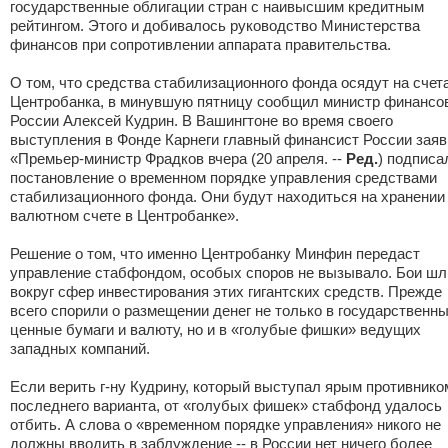
государственные облигации стран с наивысшим кредитным
рейтингом. Этого и добивалось руководство Министерства
финансов при сопротивлении аппарата правительства.
О том, что средства стабилизационного фонда осядут на счет
Центробанка, в минувшую пятницу сообщил министр финансо
России Алексей Кудрин. В Вашингтоне во время своего
выступления в Фонде Карнеги главный финансист России заяв
«Премьер-министр Фрадков вчера (20 апреля. --
Ред.
) подписа
постановление о временном порядке управления средствами
стабилизационного фонда. Они будут находиться на хранении
валютном счете в Центробанке».
Решение о том, что именно Центробанку Минфин передаст
управление стабфондом, особых споров не вызывало. Бои шл
вокруг сфер инвестирования этих гигантских средств. Прежде
всего спорили о размещении денег не только в государственн
ценные бумаги и валюту, но и в «голубые фишки» ведущих
западных компаний.
Если верить г-ну Кудрину, который выступал ярым противнико
последнего варианта, от «голубых фишек» стабфонд удалось
отбить. А слова о «временном порядке управления» никого не
должны вводить в заблуждение -- в России нет ничего более