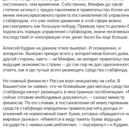
постоянного, чем временное. Собственно, Минфин до такой
степени затянул с предоставлением в правительство более и
менее неконсервативного проекта постановления об управлен
стабфондом, что уже любое движение в этой сфере можно
рассматривать как большую победу. Премьер просто должен 
подписать порядок управления стабфондом, иначе негативны
последствий от консервации этих денег было бы еще больше.
Алексей Кудрин на данном этапе выиграл. И позиционно, и
аппаратно. Выиграл прежде всего у аппаратчиков Белого дома
другой стороны, никто -- ни Минфин, ни аппарат правительства
ведущие экономисты страны -- до сих пор не дал однозначног
ответа, как и где лучше всего размещать средства стабфонда.
Но главный финансист России взял инициативу на себя. В
Вашингтоне он заявил, что «в ближайшие два месяца средств
стабфонда начнут размещать в иностранные гособлигации». 
сейчас готовим необходимые документы», -- сказал министр
финансов. По его словам, в постановлении об инвестировании
средств стабфонда определены правила расчета дохода от
вложений «в нормативный пакет бумаг, которые обращаются н
мировых рынках». «Имеются в виду пакеты бумаг ведущих
государств с наивысшим рейтингом», -- подчеркнул г-н Кудрин.