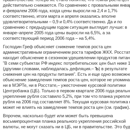
действительно снижаются. По сравнению с провальными янва
и февралем 2006 года, когда цены выросли на 2,4 и 1,7%
соответственно, итоги марта и апреля оказались вполне
удовлетворительными – 0,9 и 0,4% соответственно. Да и по
сравнению с предыдущим годом ситуация выглядит лучше: в
январе–апреле 2005 года цены выросли на 6,5%, а за
соответствующий период 2006 года – на 5,4%.
Господин Греф объясняет снижение темпов роста цен
административным ограничением роста тарифов ЖКХ. Росста
находит объяснение в сезонном удешевлении продуктов питан
"В семи субъектах РФ индекс потребительских цен был ниже 
(другими словами, наблюдалась дефляция.–
Ъ
) в результате
снижения цен на продукты питания". Есть и еще одно возможн
объяснение замедления темпов роста цен, которое не упомин
ни в МЭРТе, ни в Росстате,– ужесточение курсовой политики
Центробанка (ЦБ). Только в первом квартале 2006 года реаль
укрепление рубля составило 5,2%, при том что планка укрепл
рубля на 2006 год составляет 8%. Текущая курсовая политика 
может не влиять на замедление темпов роста цен (см. график).
Впрочем, насколько будет или может быть превышена
восьмипроцентная планка реального укрепления российской
валюты, не могут сказать ни в ЦБ, ни в правительстве. Это бу