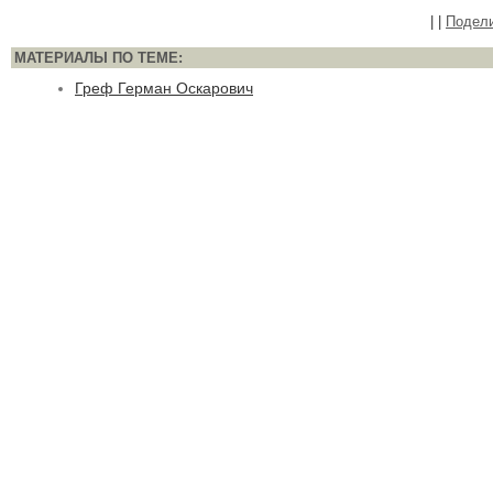
|
|
Подел
МАТЕРИАЛЫ ПО ТЕМЕ:
Греф Герман Оскарович