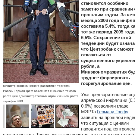
становится особенно
заметно при сравнении 
прошлым годом. За че
месяца 2006 года инфл
составила 5,4%, тогда ка
тот же период 2005 года
6,5%. Сохранение этой
тенденции будет означа
что Центробанк сможет
отказаться от
существенного укрепле
рубля, а
Минэкономразвития бу
труднее форсировать
госрегулирование цен.
Министр экономического развития и торговли
России Герман Греф объясняет снижение темпов
Уже предварительные оц
роста цен административным ограничением роста
апрельской инфляции (0,
тарифов ЖКХ
0,6%) позволили главе
МЭРТа
Герману Грефу
заявить на прошлой неде
что ситуация с ценами
находится под контролем
правительства. Теперь же стало понятно, что темпы роста цен