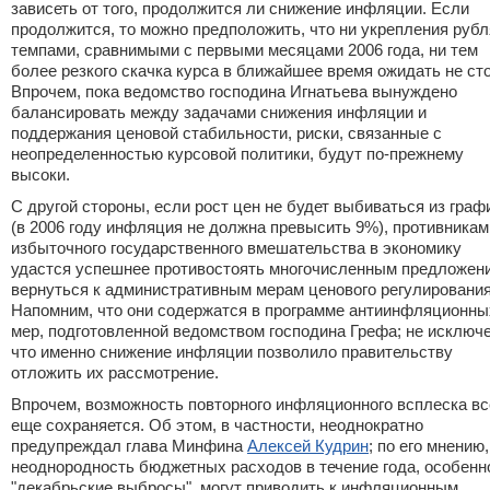
зависеть от того, продолжится ли снижение инфляции. Если
продолжится, то можно предположить, что ни укрепления рубл
темпами, сравнимыми с первыми месяцами 2006 года, ни тем
более резкого скачка курса в ближайшее время ожидать не сто
Впрочем, пока ведомство господина Игнатьева вынуждено
балансировать между задачами снижения инфляции и
поддержания ценовой стабильности, риски, связанные с
неопределенностью курсовой политики, будут по-прежнему
высоки.
С другой стороны, если рост цен не будет выбиваться из граф
(в 2006 году инфляция не должна превысить 9%), противникам
избыточного государственного вмешательства в экономику
удастся успешнее противостоять многочисленным предложен
вернуться к административным мерам ценового регулирования
Напомним, что они содержатся в программе антиинфляционны
мер, подготовленной ведомством господина Грефа; не исключе
что именно снижение инфляции позволило правительству
отложить их рассмотрение.
Впрочем, возможность повторного инфляционного всплеска вс
еще сохраняется. Об этом, в частности, неоднократно
предупреждал глава Минфина
Алексей Кудрин
; по его мнению,
неоднородность бюджетных расходов в течение года, особенн
"декабрьские выбросы", могут приводить к инфляционным