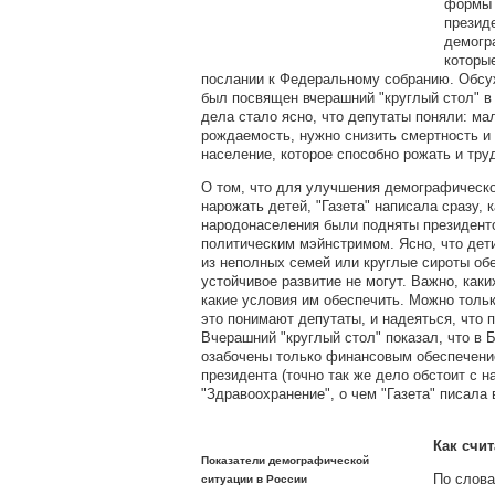
формы 
презид
демогр
которые
послании к Федеральному собранию. Обсу
был посвящен вчерашний "круглый стол" в
дела стало ясно, что депутаты поняли: ма
рождаемость, нужно снизить смертность и 
население, которое способно рожать и тру
О том, что для улучшения демографическ
нарожать детей, "Газета" написала сразу, 
народонаселения были подняты президент
политическим мэйнстримом. Ясно, что дет
из неполных семей или круглые сироты об
устойчивое развитие не могут. Важно, каки
какие условия им обеспечить. Можно тольк
это понимают депутаты, и надеяться, что 
Вчерашний "круглый стол" показал, что в 
озабочены только финансовым обеспечени
президента (точно так же дело обстоит с 
"Здравоохранение", о чем "Газета" писала
Как счит
Показатели демографической
По слова
ситуации в России