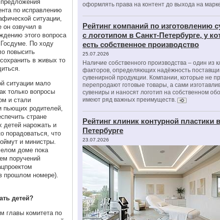
предложения
оформлять права на контент до выхода на марк
ента по исправлению
афической ситуации,
Рейтинг компаний по изготовлению 
 он озвучил в
с логотипом в Санкт-Петербурге, у к
ждению этого вопроса
 Госдуме. По ходу
есть собственное производство
ло повысить
25.07.2026
сохранить в живых то
Наличие собственного производства – один из 
диться.
факторов, определяющих надёжность поставщи
сувенирной продукции. Компании, которые не п
ой ситуации мало
перепродают готовые товары, а сами изготавли
как только вопросы
сувениры и наносят логотип на собственном об
ом и стали
имеют ряд важных преимуществ.
и пьющих родителей,
еспечить стране
Рейтинг клиник контурной пластики в
х детей нарожать и
Петербурге
о порадоваться, что
23.07.2026
поймут и министры.
Белом доме пока
ем поручений
нацпроектом
 в прошлом номере).
ать детей?
м главы комитета по