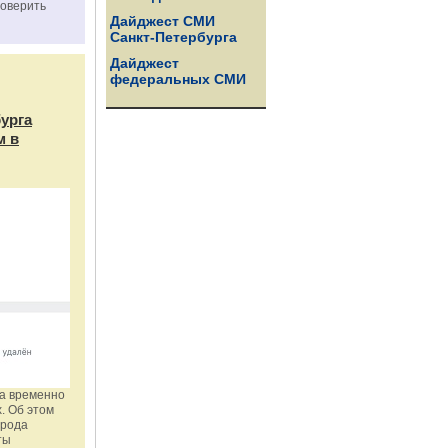
роверить
Дайджест СМИ
Санкт-Петербурга
Дайджест
федеральных СМИ
бурга
м в
га временно
. Об этом
орода
ты