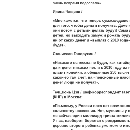
очень вовремя подоспела».
Ирина Чащина /
«Мне кажется, что теперь сумасшедшие 
для того, чтобы деньги получить. Даже 
они потом с детьми делать будут! Сама 
детей, но выходить замуж и рожать буду
ни от каких денег и «выплат с 2010 года»
будет».
Станислав Говорухин /
«Никакого всплеска не будет, как китайц
да и денег никаких нет, и к 2010 году их
платят копейки, а обещанные 250 тысяч
какой-то там счет, на «пенсионные нак
денег люди не получат».
Течцзюнь Цзя / шеф-корреспондент газ
(КНР) в Москве:
«По-моему, у России пока нет возможнос
количеству населения. Нет, мужчины у ва
же сейчас один миллиард триста миллио
У нас, наоборот, борются с рождаемость
деревне второго ребенка уже можно име