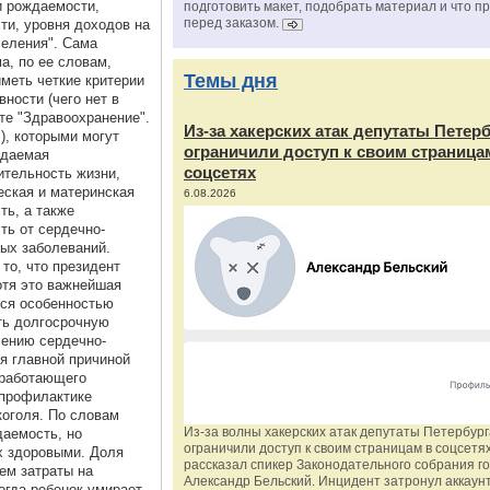
 рождаемости,
подготовить макет, подобрать материал и что п
перед заказом.
ти, уровня доходов на
еления". Сама
а, по ее словам,
Темы дня
меть четкие критерии
ности (чего нет в
те "Здравоохранение".
Из‑за хакерских атак депутаты Петер
"), которыми могут
ограничили доступ к своим страница
идаемая
соцсетях
тельность жизни,
ская и материнская
6.08.2026
ть, а также
ть от сердечно-
ых заболеваний.
то, что президент
отя это важнейшая
юся особенностью
ать долгосрочную
чению сердечно-
я главной причиной
 работающего
профилактике
коголя. По словам
Из‑за волны хакерских атак депутаты Петербур
даемость, но
ограничили доступ к своим страницам в соцсетях
х здоровыми. Доля
рассказал спикер Законодательного собрания г
ем затраты на
Александр Бельский. Инцидент затронул аккаун
огда ребенок умирает