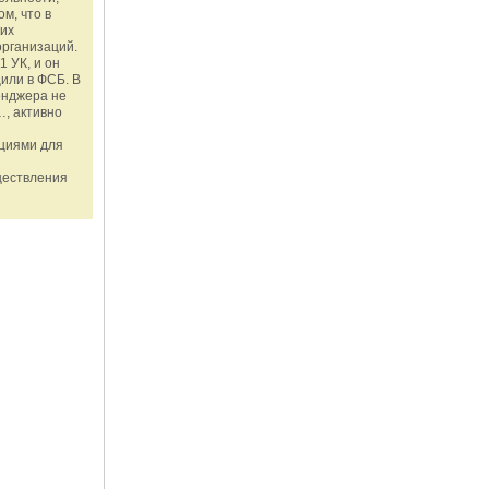
м, что в
ких
организаций.
1 УК, и он
или в ФСБ. В
енджера не
, активно
ациями для
ществления