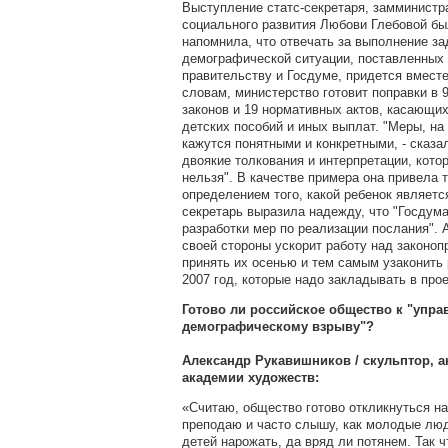
Выступление статс-секретаря, замминистр
социального развития Любови Глебовой бы
напомнила, что отвечать за выполнение з
демографической ситуации, поставленных
правительству и Госдуме, придется вместе
словам, министерство готовит поправки в
законов и 19 нормативных актов, касающи
детских пособий и иных выплат. "Меры, на
кажутся понятными и конкретными, - сказа
двоякие толкования и интерпретации, кото
нельзя". В качестве примера она привела 
определением того, какой ребенок являетс
секретарь выразила надежду, что "Госдума
разработки мер по реализации послания". 
своей стороны ускорит работу над законоп
принять их осенью и тем самым узаконить
2007 год, которые надо закладывать в прое
Готово ли российское общество к "упр
демографическому взрыву"?
Александр Рукавишников / скульптор, 
академии художеств:
«Считаю, общество готово откликнуться на
преподаю и часто слышу, как молодые люд
детей нарожать, да вряд ли потянем. Так 