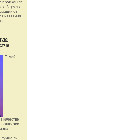
ка произошла
ах. В целях
рмации от
ла названия
 к
ную
стче
Темой
в качестве
а Башкирии
иона.
 лучше ли