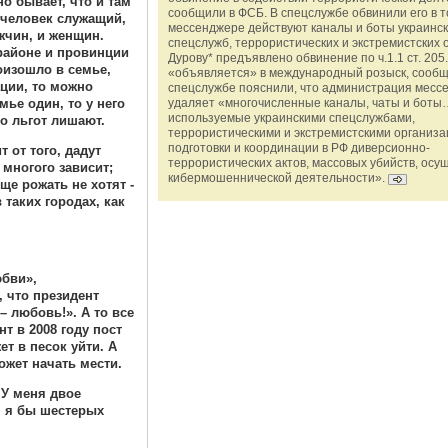
но бывает, что и там
сообщили в ФСБ. В спецслужбе обвинили его в то
 человек служащий,
мессенджере действуют каналы и боты украинс
жчин, и женщин.
спецслужб, террористических и экстремистских 
 районе и провинции
Дурову* предъявлено обвинение по ч.1.1 ст. 205.
оизошло в семье,
«объявляется» в международный розыск, сообщ
ации, то можно
спецслужбе пояснили, что администрация месс
ье один, то у него
удаляет «многочисленные каналы, чаты и боты…
используемые украинскими спецслужбами,
то льгот лишают.
террористическими и экстремистскими организ
подготовки и координации в РФ диверсионно-
 от того, дадут
террористических актов, массовых убийств, осу
 многого зависит;
кибермошеннической деятельности».
е рожать не хотят -
 таких городах, как
юбви»,
 что президент
– любовь!». А то все
т в 2008 году пост
ет в песок уйти. А
жет начать мести.
 У меня двое
, я бы шестерых