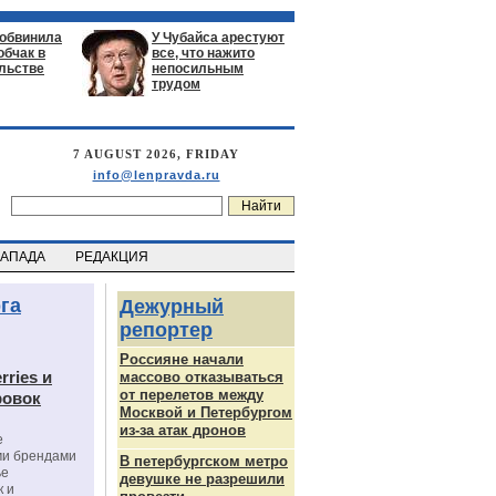
 обвинила
У Чубайса арестуют
обчак в
все, что нажито
льстве
непосильным
трудом
7 AUGUST 2026, FRIDAY
info@lenpravda.ru
ЗАПАДА
РЕДАКЦИЯ
га
Дежурный
репортер
Россияне начали
rries и
массово отказываться
от перелетов между
ровок
Москвой и Петербургом
из-за атак дронов
е
ми брендами
В петербургском метро
ье
девушке не разрешили
к и