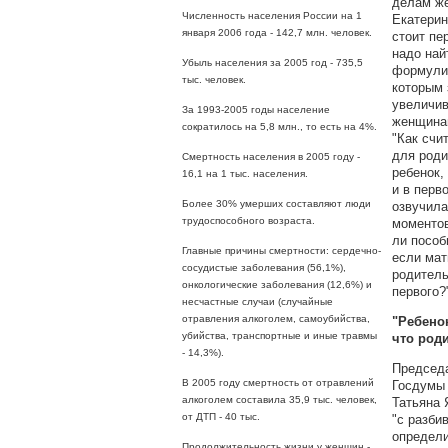
делам же
Численность населения России на 1
Екатерин
января 2006 года - 142,7 млн. человек.
стоит пе
надо най
Убыль населения за 2005 год - 735,5
формулир
тыс. человек.
которым 
увеличив
За 1993-2005 годы население
женщина
сократилось на 5,8 млн., то есть на 4%.
"Как счи
для роди
Смертность населения в 2005 году -
ребенок,
16,1 на 1 тыс. населения.
и в перв
Более 30% умерших составляют люди
озвучила
трудоспособного возраста.
моментов
ли пособ
Главные причины смертности: сердечно-
если мат
сосудистые заболевания (56,1%),
родитель
онкологические заболевания (12,6%) и
первого?
несчастные случаи (случайные
отравления алкоголем, самоубийства,
"Ребено
убийства, транспортные и иные травмы
что род
- 14,3%).
Председа
В 2005 году смертность от отравлений
Госдумы 
алкоголем составила 35,9 тыс. человек,
Татьяна 
от ДТП - 40 тыс.
"с разби
определи
Продолжительность жизни у женщин -