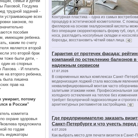
нщин, семьи и детей
ы Лаховой, Госдума
ред трудной задачей -
ти устраивающие всех
Контурная пластика – одна из самых востребов
овки законов, по
процедур в эстетической косметологии. С помо
филлеров на основе гиалуроновой кислоты мож
значительно
без операции скорректировать форму губ, скул, 
аются пособия
носа, разгладить носогубные складки и носослё
м, имеющим ребенка.
борозды, восстановить чёткий овал лица.
тать, каким по счету
теля является второй
 если это второй брак
Гарантия от протечек фасада: рейтин
ом тоже были дети, -
компаний по остеклению балконов в
 один из спорных
надежным сервисом
 Лахова. - И платить
17.07.2026
ие на второго ребенка,
В современных жилых комплексах Санкт-Петерб
ь была лишена
модернизация лоджий стала массовым явлением
ских прав на
неквалифицированный монтаж часто оборачива
"
залитыми этажами ниже. Профессиональная за
холодного остекления на теплое без изменени
к умирает, потому
требует безупречной гидроизоляции и строгого
ился в России"
архитектурных регламентов застройщика.
тель комитета
Где предпринимателю заказать визит
по охране здоровья
Санкт-Петербурге и что учесть перед
Яковлева предложила
вкой по годам
4.07.2026
ть индикаторы
Как выбрать место для печати визиток в Санкт-