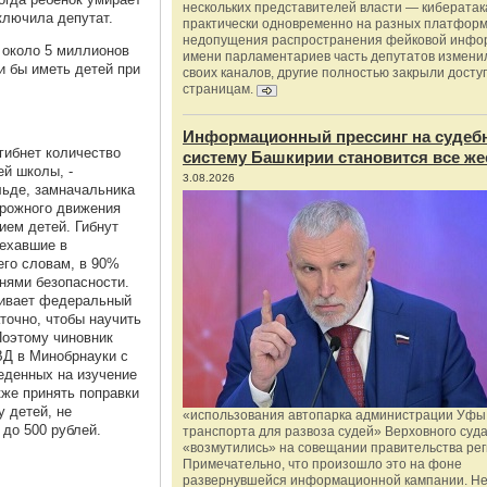
нескольких представителей власти — киберата
аключила депутат.
практически одновременно на разных платформ
недопущения распространения фейковой инфо
 около 5 миллионов
имени парламентариев часть депутатов измени
и бы иметь детей при
своих каналов, другие полностью закрыли доступ
страницам.
Информационный прессинг на судеб
гибнет количество
систему Башкирии становится все же
ей школы, -
3.08.2026
ьде, замначальника
орожного движения
ием детей. Гибнут
 ехавшие в
его словам, в 90%
нями безопасности.
тривает федеральный
точно, чтобы научить
Поэтому чиновник
ВД в Минобрнауки с
еденных на изучение
кже принять поправки
 детей, не
«использования автопарка администрации Уфы 
 до 500 рублей.
транспорта для развоза судей» Верховного суд
«возмутились» на совещании правительства рег
Примечательно, что произошло это на фоне
развернувшейся информационной кампании. Не