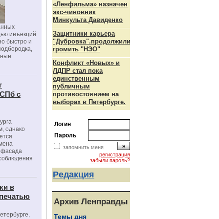
«Ленфильма» назначен
экс-чиновник
Минкульта Давиденко
анных
Защитники карьера
щью инъекций
"Дубровка".продолжили
но быстро и
подбородка,
громить "НЭО"
зные
Конфликт «Новых» и
ЛДПР стал пока
единственным
г
публичным
 СПб с
противостоянием на
выборах в Петербурге.
урга
Логин
, однако
Пароль
ется
мена
запомнить меня
я фасада
регистрация
 соблюдения
забыли пароль?
Редакция
ки в
 печатью
Архив Ленправды
Петербурге,
Темы дня