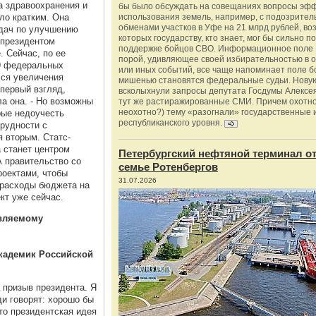
а здравоохранения и
бы было обсуждать на совещаниях вопросы эф
ло кратким. Она
использования земель, например, с подозрите
обменами участков в Уфе на 21 млрд рублей, во
адач по улучшению
которых государству, кто знает, мог бы сильно п
 президентом
поддержке бойцов СВО. Информационное поле 
. Сейчас, по ее
порой, удивляющее своей избирательностью в о
 9 федеральных
или иных событий, все чаще напоминает поле бо
хся увеличения
мишенью становятся федеральные судьи. Нову
 первый взгляд,
всколыхнули запросы депутата Госдумы Алексе
ла она. - Но возможны
тут же растиражированные СМИ. Причем охотно
неохотно?) тему «разогнали» государственные 
рые недоучесть
республиканского уровня.
трудности с
я вторым. Статс-
 станет центром
Петербургский нефтяной терминал о
А правительство со
семье Ротенбергов
роектами, чтобы
31.07.2026
 расходы бюджета на
кт уже сейчас.
авляемому
академик Российской
 призыв президента. Я
и говорят: хорошо бы
что президентская идея