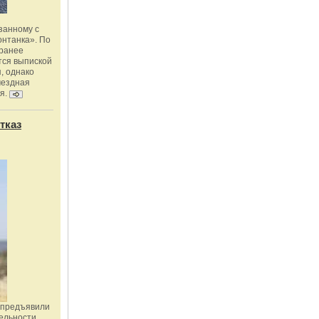
занному с
онтанка». По
 ранее
тся выпиской
, однако
мездная
я.
тказ
 предъявили
ельности,