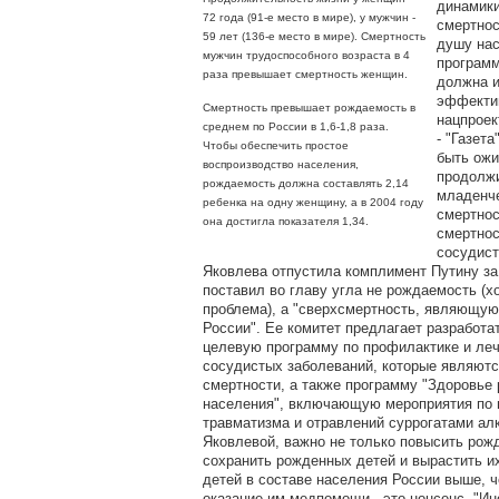
динамики
72 года (91-е место в мире), у мужчин -
смертнос
59 лет (136-е место в мире). Смертность
душу нас
мужчин трудоспособного возраста в 4
программ
раза превышает смертность женщин.
должна и
эффектив
Смертность превышает рождаемость в
нацпроек
среднем по России в 1,6-1,8 раза.
- "Газета
Чтобы обеспечить простое
быть ож
воспроизводство населения,
продолжи
рождаемость должна составлять 2,14
младенче
ребенка на одну женщину, а в 2004 году
смертнос
она достигла показателя 1,34.
смертнос
сосудист
Яковлева отпустила комплимент Путину за 
поставил во главу угла не рождаемость (х
проблема), а "сверхсмертность, являющу
России". Ее комитет предлагает разработ
целевую программу по профилактике и ле
сосудистых заболеваний, которые являютс
смертности, а также программу "Здоровье
населения", включающую мероприятия по 
травматизма и отравлений суррогатами ал
Яковлевой, важно не только повысить рож
сохранить рожденных детей и вырастить и
детей в составе населения России выше, ч
оказание им медпомощи - это нонсенс. "Ин