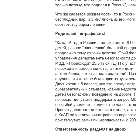
только потому, что родился в России", - з
Что же касается рождаемости, то в России
бесплодных пар, и 3 миллиона из них могл
соответствующем лечении.
Родителей - штрафовать!
"Каждый год в России в одних только ДТП 
детей, равное "населению" большой средн
продолжил тему охраны детства Юрий Фел
управления департамента безопасности д
МВД. - Происходит 25,5 тысяч ДТП с участ
пешеходы и велосипедисты, а также дети,
автомобилях, которые вели родители". По 
случаев эти дети не были пристегнуты рем
Двух часов в 8 классе, как это предусма
образовательный стандарт, крайне недоста
детей безопасному поведению на дороге. 
попросил депутатов поддержать запрос М
просьбой увеличить количество часов, отв
Правил дорожного движения в школе, а та
в КоАП об увеличении штрафа за перевозку
пристегнутых ремнями безопасности, с 200
Ответственность разделят на двоих