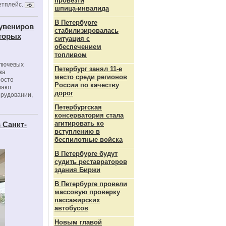
провезти
етплейс.
шпица‑инвалида
В Петербурге
сувениров
стабилизировалась
оторых
ситуация с
обеспечением
топливом
ключевых
Петербург занял 11-е
ка
место среди регионов
росто
России по качеству
вают
дорог
орудовании,
Петербургская
консерватория стала
агитировать ко
 Санкт-
вступлению в
беспилотные войска
В Петербурге будут
судить реставраторов
здания Биржи
В Петербурге провели
массовую проверку
пассажирских
автобусов
Новым главой