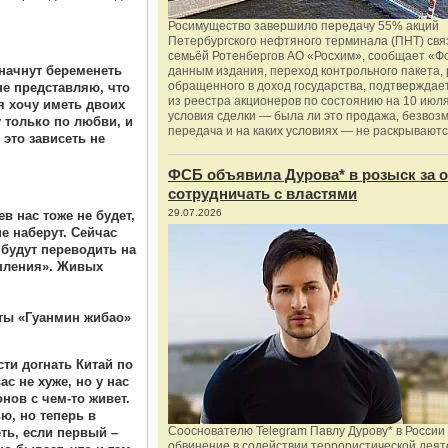
Росимущество завершило передачу 55% акций
Петербургского нефтяного терминала (ПНТ) свя
семьёй Ротенбергов АО «Росхим», сообщает «Ф
начнут беременеть
данным издания, переход контрольного пакета,
обращенного в доход государства, подтверждае
не представляю, что
из реестра акционеров по состоянию на 10 июля
я хочу иметь двоих
условия сделки — была ли это продажа, безвоз
 только по любви, и
передача и на каких условиях — не раскрываютс
 это зависеть не
ФСБ объявила Дурова* в розыск за о
сотрудничать с властями
29.07.2026
ев нас тоже не будет,
 не наберут. Сейчас
 будут переводить на
опления». Живых
еты «Гуанмин жибао»
ти догнать Китай по
с не хуже, но у нас
нов с чем-то живет.
ю, но теперь в
Сооснователю Telegram Павлу Дурову* в России
ть, если первый –
обвинение в содействии террористической деят