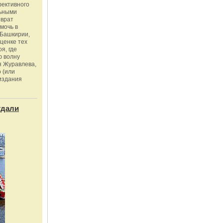
фективного
льными
зврат
омочь в
Башкирии,
ценке тех
я, где
ю волну
я Журавлева,
 (или
издания
тдали