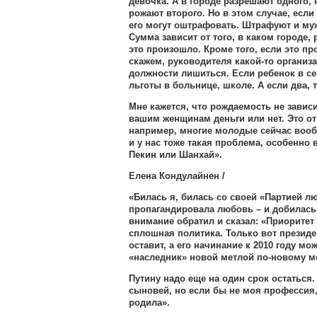
девочка. А в городе разрешают одного, 
рожают второго. Но в этом случае, если
его могут оштрафовать. Штрафуют и му
Сумма зависит от того, в каком городе,
это произошло. Кроме того, если это пр
скажем, руководителя какой-то организ
должности лишиться. Если ребенок в сем
льготы в больнице, школе. А если два, 
Мне кажется, что рождаемость не зависит
вашим женщинам деньги или нет. Это от
например, многие молодые сейчас вообщ
и у нас тоже такая проблема, особенно в
Пекин или Шанхай».
Елена Кондулайнен /
«Билась я, билась со своей «Партией л
пропагандировала любовь – и добилась,
внимание обратил и сказал: «Приоритет 
сплошная политика. Только вот президен
оставит, а его начинание к 2010 году мож
«наследник» новой метлой по-новому мо
Путину надо еще на один срок остаться.
сыновей, но если бы не моя профессия
родила».