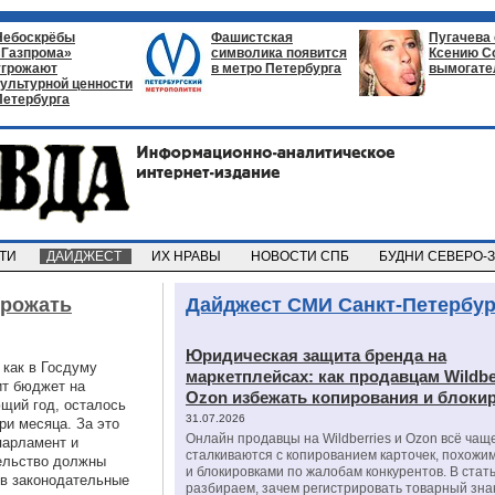
Небоскрёбы
Фашистская
Пугачева
«Газпрома»
символика появится
Ксению С
угрожают
в метро Петербурга
вымогате
культурной ценности
Петербурга
СТИ
ДАЙДЖЕСТ
ИХ НРАВЫ
НОВОСТИ СПБ
БУДНИ СЕВЕРО-
 рожать
Дайджест СМИ Санкт-Петербур
Юридическая защита бренда на
 как в Госдуму
маркетплейсах: как продавцам Wildbe
ит бюджет на
Ozon избежать копирования и блоки
щий год, осталось
31.07.2026
ри месяца. За это
Онлайн продавцы на Wildberries и Ozon всё чащ
парламент и
сталкиваются с копированием карточек, похожи
ельство должны
и блокировками по жалобам конкурентов. В стат
 в законодательные
разбираем, зачем регистрировать товарный зна