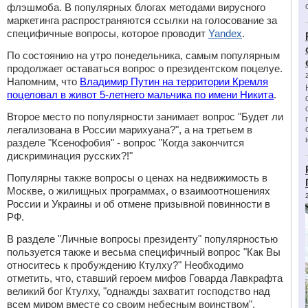
флэшмоба. В популярных блогах методами вирусного
маркетинга распространяются ссылки на голосование за
специфичные вопросы, которое проводит
Yandex
.
По состоянию на утро понедельника, самым популярным
продолжает оставаться вопрос о президентском поцелуе.
Напомним, что
Владимир Путин на территории Кремля
поцеловал в живот 5-летнего мальчика
по имени Никита
.
Второе место по популярности занимает вопрос "Будет ли
легализована в России марихуана?", а на третьем в
разделе "Ксенофобия" - вопрос "Когда закончится
дискриминация русских?!"
Популярны также вопросы о ценах на недвижимость в
Москве, о жилищных программах, о взаимоотношениях
России и Украины и об отмене призывной повинности в
РФ.
В разделе "Личные вопросы президенту" популярностью
пользуется также и весьма специфичный вопрос "Как Вы
относитесь к пробуждению Ктулху?" Необходимо
отметить, что, ставший героем мифов Говарда Лавкрафта
великий бог Ктулху, "однажды захватит господство над
всем миром вместе со своим небесным воинством".