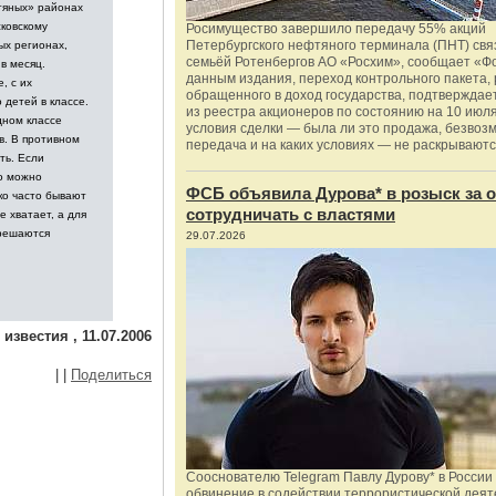
тяных» районах
сковскому
Росимущество завершило передачу 55% акций
Петербургского нефтяного терминала (ПНТ) свя
ых регионах,
семьёй Ротенбергов АО «Росхим», сообщает «Ф
в месяц.
данным издания, переход контрольного пакета,
, с их
обращенного в доход государства, подтверждае
 детей в классе.
из реестра акционеров по состоянию на 10 июля
дном классе
условия сделки — была ли это продажа, безвоз
в. В противном
передача и на каких условиях — не раскрываютс
ть. Если
о можно
ФСБ объявила Дурова* в розыск за о
ко часто бывают
сотрудничать с властями
е хватает, а для
 решаются
29.07.2026
звестия , 11.07.2006
|
|
Поделиться
Сооснователю Telegram Павлу Дурову* в России
обвинение в содействии террористической деят