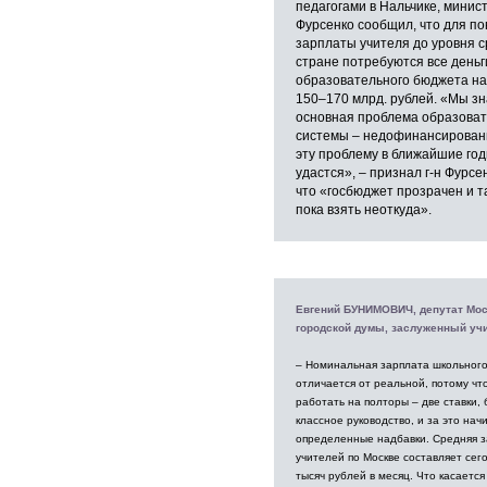
педагогами в Нальчике, минис
Фурсенко сообщил, что для п
зарплаты учителя до уровня 
стране потребуются все деньг
образовательного бюджета на
150–170 млрд. рублей. «Мы зн
основная проблема образова
системы – недофинансирован
эту проблему в ближайшие год
удастся», – признал г-н Фурсе
что «госбюджет прозрачен и т
пока взять неоткуда».
Евгений БУНИМОВИЧ, депутат Мос
городской думы, заслуженный уч
– Номинальная зарплата школьного
отличается от реальной, потому чт
работать на полторы – две ставки, 
классное руководство, и за это нач
определенные надбавки. Средняя з
учителей по Москве составляет сег
тысяч рублей в месяц. Что касается