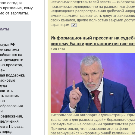
нескольких представителей власти — киберата
лах сегодня
практически одновременно на разных платформ
о призвание, кому
недопущения распространения фейковой инфо
мо от зарплаты.
имени парламентариев часть депутатов измени
своих каналов, другие полностью закрыли доступ
страницам.
ПЛАТЫ
Информационный прессинг на судеб
систему Башкирии становится все же
науки РФ
ии системы
3.08.2026
ообщается на
и президенте
ых проектов,
ие»
ная поддержка
их новую
руда
палитеты
ть системы
ных
 образования
 и
«использования автопарка администрации Уфы 
предложения,
транспорта для развоза судей» Верховного суд
увеличения
«возмутились» на совещании правительства рег
м в 1,5 раза.
Примечательно, что произошло это на фоне
х перед
развернувшейся информационной кампании. Не