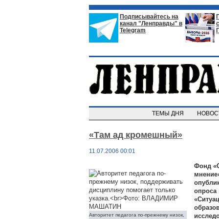
Подписывайтесь на
канал "Ленправды" в
Telegram
ТЕМЫ ДНЯ
НОВО
«Там ад кромешный»
11.07.2006 00:01
Фонд «
мнение
опубли
опроса 
«Ситуа
образо
Авторитет педагога по-прежнему низок,
исслед