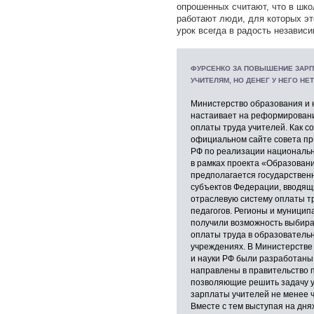
опрошенных считают, что в шко
работают люди, для которых эт
урок всегда в радость независи
ФУРСЕНКО ЗА ПОВЫШЕНИЕ ЗАР
УЧИТЕЛЯМ, НО ДЕНЕГ У НЕГО НЕТ
Министерство образования и 
настаивает на реформирован
оплаты труда учителей. Как с
официальном сайте совета пр
РФ по реализации национальн
в рамках проекта «Образован
предполагается государствен
субъектов Федерации, вводящ
отраслевую систему оплаты т
педагогов. Регионы и муници
получили возможность выбира
оплаты труда в образователь
учреждениях. В Министерстве
и науки РФ были разработаны
направлены в правительство 
позволяющие решить задачу 
зарплаты учителей не менее че
Вместе с тем выступая на дня