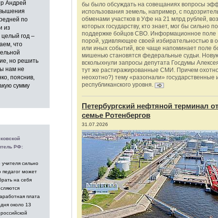
тр Андрей
бы было обсуждать на совещаниях вопросы эф
овышения
использования земель, например, с подозрите
обменами участков в Уфе на 21 млрд рублей, во
средней по
которых государству, кто знает, мог бы сильно п
и из
поддержке бойцов СВО. Информационное поле 
 целый год –
порой, удивляющее своей избирательностью в о
аем, что
или иных событий, все чаще напоминает поле бо
тельной
мишенью становятся федеральные судьи. Нову
ие, но решить
всколыхнули запросы депутата Госдумы Алексе
ы нам не
тут же растиражированные СМИ. Причем охотно
нко, пояснив,
неохотно?) тему «разогнали» государственные 
республиканского уровня.
акую сумму
Петербургский нефтяной терминал о
семье Ротенбергов
31.07.2026
ковской
итель РФ:
 учителя сильно
о педагог может
брать на себя
исляются
аработная плата
одня около 13
 российской