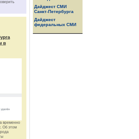
роверить
Дайджест СМИ
Санкт-Петербурга
Дайджест
федеральных СМИ
бурга
м в
га временно
. Об этом
орода
ты