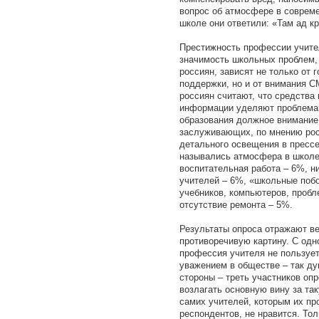
вопрос об атмосфере в соврем
школе они ответили: «Там ад к
Престижность профессии учите
значимость школьных проблем,
россиян, зависят не только от 
поддержки, но и от внимания 
россиян считают, что средства
информации уделяют проблема
образования должное внимание
заслуживающих, по мнению рос
детального освещения в прессе
назывались атмосфера в школе
воспитательная работа – 6%, н
учителей – 6%, «школьные побо
учебников, компьютеров, пробл
отсутствие ремонта – 5%.
Результаты опроса отражают в
противоречивую картину. С одн
профессия учителя не пользует
уважением в обществе – так д
стороны – треть участников оп
возлагать основную вину за та
самих учителей, которым их п
респондентов, не нравится. То