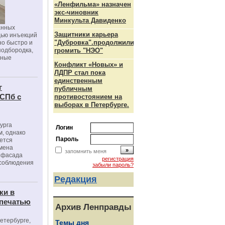
«Ленфильма» назначен
экс-чиновник
Минкульта Давиденко
анных
Защитники карьера
щью инъекций
"Дубровка".продолжили
но быстро и
подбородка,
громить "НЭО"
зные
Конфликт «Новых» и
ЛДПР стал пока
единственным
г
публичным
 СПб с
противостоянием на
выборах в Петербурге.
урга
Логин
, однако
Пароль
ется
мена
запомнить меня
я фасада
регистрация
 соблюдения
забыли пароль?
Редакция
ки в
 печатью
Архив Ленправды
Петербурге,
Темы дня