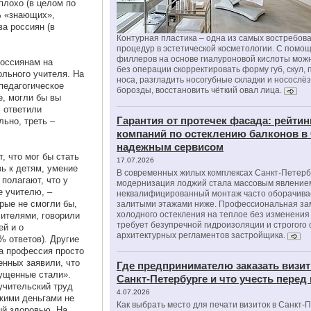
плохо (в целом по
% «знающих»,
а россиян (в
Контурная пластика – одна из самых востребов
процедур в эстетической косметологии. С помо
филлеров на основе гиалуроновой кислоты мож
оссиянам на
без операции скорректировать форму губ, скул, 
льного учителя. На
носа, разгладить носогубные складки и носослё
педагогическое
борозды, восстановить чёткий овал лица.
е, могли бы вы
 ответили
Гарантия от протечек фасада: рейтин
льно, треть –
компаний по остеклению балконов в
надежным сервисом
т, что мог бы стать
17.07.2026
ь к детям, умение
В современных жилых комплексах Санкт-Петерб
полагают, что у
модернизация лоджий стала массовым явлением
е учителю, –
неквалифицированный монтаж часто оборачива
рые не смогли бы,
залитыми этажами ниже. Профессиональная за
холодного остекления на теплое без изменени
чителями, говорили
требует безупречной гидроизоляции и строгого
ей и о
архитектурных регламентов застройщика.
 ответов). Другие
та профессия просто
енных заявили, что
Где предпринимателю заказать визит
пущенные стали».
Санкт-Петербурге и что учесть перед
 учительский труд
4.07.2026
кими деньгами не
Как выбрать место для печати визиток в Санкт-
ый здоровью. На