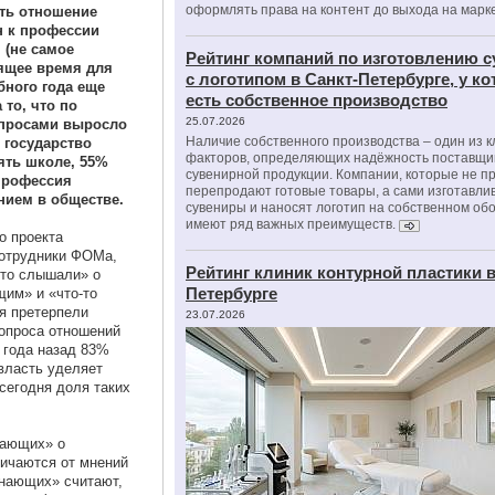
оформлять права на контент до выхода на марк
ть отношение
н к профессии
 (не самое
Рейтинг компаний по изготовлению 
ящее время для
с логотипом в Санкт-Петербурге, у к
бного года еще
есть собственное производство
 то, что по
25.07.2026
просами выросло
Наличие собственного производства – один из 
 государство
факторов, определяющих надёжность поставщи
ять школе, 55%
сувенирной продукции. Компании, которые не п
профессия
перепродают готовые товары, а сами изготавли
нием в обществе.
сувениры и наносят логотип на собственном об
имеют ряд важных преимуществ.
о проекта
сотрудники ФОМа,
Рейтинг клиник контурной пластики в
-то слышали» о
Петербурге
щим» и «что-то
я претерпели
23.07.2026
 опроса отношений
 года назад 83%
власть уделяет
сегодня доля таких
нающих» о
личаются от мнений
знающих» считают,