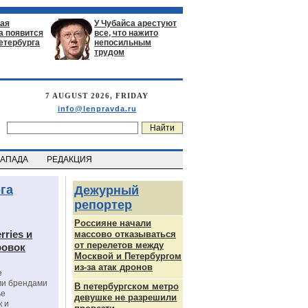
ая
У Чубайса арестуют
а появится
все, что нажито
етербурга
непосильным
трудом
7 AUGUST 2026, FRIDAY
info@lenpravda.ru
ЗАПАДА
РЕДАКЦИЯ
га
Дежурный
репортер
Россияне начали
rries и
массово отказываться
от перелетов между
ровок
Москвой и Петербургом
из-за атак дронов
е
ми брендами
В петербургском метро
ье
девушке не разрешили
к и