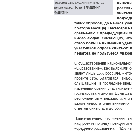
поддерживать дисциплину помогает
выясни
только указка. Фото: ВЛАДИМИР
россия
МАШАТИН
учителя
подход
таких опросов, до начала уче
полтора месяца). Несмотря на
сравнению с предыдущими о
число людей, считающих, что
стало больше внимания удел
участников опроса считают: 
педагога не пользуется уваже
О существовании национальног
«Образование», как выяснили 
знают лишь 15% россиян. «Что
проекте 31%. Благодаря «знаю
слышавшим» в последнее врем
изменения оценки участниками
государства и школы. Если два
респондентов утверждали, что 
школе недостаточно внимания, 
ответов снизилась до 65%.
Примечательно, что мнения «з
нацпроекте по ряду позиций от
«среднего россиянина». 42% «