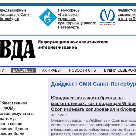
Предвыборные
Небоскрёбы
Фашистск
скандалы в Санкт-
«Газпрома»
символик
Петербурге
угрожают
в метро П
культурной ценности
Петербурга
СТИ
ДАЙДЖЕСТ
ИХ НРАВЫ
НОВОСТИ СПБ
БУДНИ СЕВЕРО-
Дайджест СМИ Санкт-Петербур
Юридическая защита бренда на
Общественное
маркетплейсах: как продавцам Wildbe
» (ФОМ)
Ozon избежать копирования и блоки
ковал результаты
31.07.2026
на тему:
Онлайн продавцы на Wildberries и Ozon всё чащ
ция в сфере
сталкиваются с копированием карточек, похожи
вания». Целью
и блокировками по жалобам конкурентов. В стат
ования было
разбираем, зачем регистрировать товарный зна