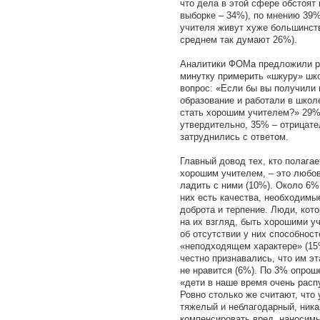
что дела в этой сфере обстоят 
выборке – 34%), по мнению 39
учителя живут хуже большинств
среднем так думают 26%).
Аналитики ФОМа предложили р
минутку примерить «шкуру» шко
вопрос: «Если бы вы получили 
образование и работали в школ
стать хорошим учителем?» 29%
утвердительно, 35% – отрицате
затруднились с ответом.
Главный довод тех, кто полагае
хорошим учителем, – это любов
ладить с ними (10%). Около 6% 
них есть качества, необходимы
доброта и терпение. Люди, кото
на их взгляд, быть хорошими у
об отсутствии у них способност
«неподходящем характере» (15%
честно признавались, что им э
не нравится (6%). По 3% опрош
«дети в наше время очень рас
Ровно столько же считают, что
тяжелый и неблагодарный, ника
компенсировать вред, наносим