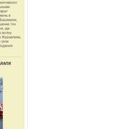
фективного
льными
зврат
омочь в
Башкирии,
ценке тех
я, где
ю волну
я Журавлева,
 (или
издания
тдали