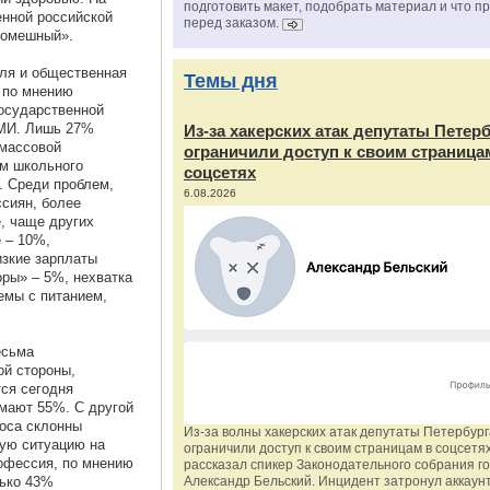
подготовить макет, подобрать материал и что п
енной российской
перед заказом.
ромешный».
ля и общественная
Темы дня
 по мнению
государственной
СМИ. Лишь 27%
Из‑за хакерских атак депутаты Петер
 массовой
ограничили доступ к своим страница
м школьного
соцсетях
. Среди проблем,
6.08.2026
сиян, более
, чаще других
 – 10%,
изкие зарплаты
ры» – 5%, нехватка
емы с питанием,
есьма
ой стороны,
ся сегодня
умают 55%. С другой
роса склонны
Из‑за волны хакерских атак депутаты Петербур
кую ситуацию на
ограничили доступ к своим страницам в соцсетях
рофессия, по мнению
рассказал спикер Законодательного собрания г
лько 43%
Александр Бельский. Инцидент затронул аккаун