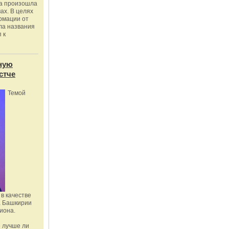
ка произошла
ах. В целях
рмации от
ла названия
 к
ную
стче
Темой
в качестве
а Башкирии
иона.
 лучше ли