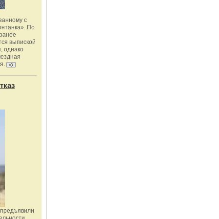
занному с
онтанка». По
 ранее
тся выпиской
, однако
мездная
я.
тказ
 предъявили
ельности,