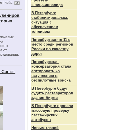
провезти
етплейс.
шпица‑инвалида
В Петербурге
сувениров
стабилизировалась
оторых
ситуация с
обеспечением
топливом
ключевых
Петербург занял 11-е
ка
место среди регионов
росто
России по качеству
вают
дорог
орудовании,
Петербургская
консерватория стала
агитировать ко
 Санкт-
вступлению в
беспилотные войска
В Петербурге будут
судить реставраторов
здания Биржи
В Петербурге провели
массовую проверку
пассажирских
автобусов
Новым главой