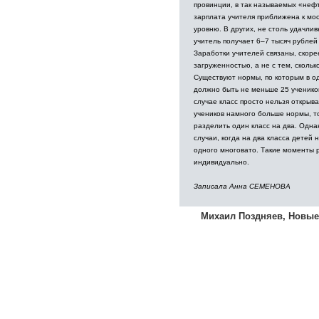
провинции, в так называемых «неф
зарплата учителя приближена к мо
уровню. В других, не столь удачлив
учитель получает 6–7 тысяч рублей 
Заработки учителей связаны, скорее
загруженностью, а не с тем, сколько
Существуют нормы, по которым в о
должно быть не меньше 25 ученико
случае класс просто нельзя открыва
учеников намного больше нормы, т
разделить один класс на два. Одна
случаи, когда на два класса детей н
одного многовато. Такие моменты
индивидуально.
Записала Анна СЕМЕНОВА
Михаил Поздняев, Новые и