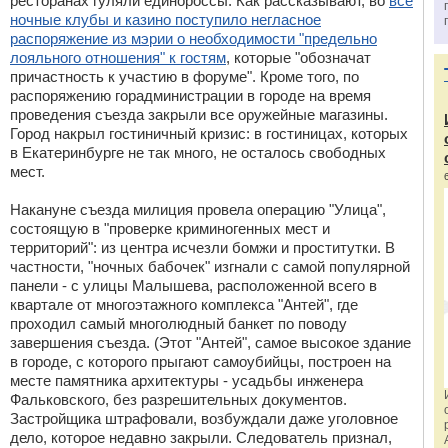
ресторанах гуляли единороссы. Как рассказывают, во
все
ночные клубы и казино поступило негласное
распоряжение из мэрии о необходимости "предельно
лояльного отношения" к гостям
, которые "обозначат
причастность к участию в форуме". Кроме того, по
распоряжению горадминистрации в городе на время
проведения съезда закрыли все оружейные магазины.
Город накрыл гостиничный кризис: в гостиницах, которых
в Екатеринбурге не так много, не осталось свободных
мест.
Накануне съезда милиция провела операцию "Улица",
состоящую в "проверке криминогенных мест и
территорий": из центра исчезли бомжи и проститутки. В
частности, "ночных бабочек" изгнали с самой популярной
панели - с улицы Малышева, расположенной всего в
квартале от многоэтажного комплекса "Антей", где
проходил самый многолюдный банкет по поводу
завершения съезда. (Этот "Антей", самое высокое здание
в городе, с которого прыгают самоубийцы, построен на
месте памятника архитектуры - усадьбы инженера
Фальковского, без разрешительных документов.
Застройщика штрафовали, возбуждали даже уголовное
дело, которое недавно закрыли. Следователь признал,