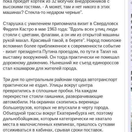
пока проедет кортеж из 32 могучих внедорожников с
высокими гостями. - А может, там и нет никого в этих
машинах? Стекла-то недаром черные".
Старушка с умилением припомнила визит в Свердловск
Фиделя Кастро в мае 1963 года: "Вдоль всех улиц люди
стояли с цветами, флагами, а он им из открытой машины
рукой махал. Красивый такой, в берете". Народ помоложе
вспомнил более приближенное к современности событие
- визит президента Путина проездом, по пути в Тагил на
выставку вооружений. Он тогда практически не помешал
дорожному движению. Нынешний же съезд единороссов
стал кошмаром для жителей города.
Три дня по центральным районам города автотранспорт
практически не ездил. Улицы вокруг центра
превратились в сплошные пробки. На каждом
перекрестке стояли гаишники, разворачивающие
автомобили. На окраинах скопились вереницы
большегрузов, которых не впускали в черту города.
Объездной трассы вокруг Екатеринбурга нет, поэтому
дальнобойщикам, которым категорически не хватало
места в малочисленных кемпингах, пришлось сутками
отсиживаться в кабинах, срывая сроки поставок.