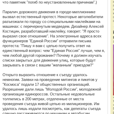
что памятник "погиб по неустановленным причинам".)
Паралич дорожного движения в городе-миллионнике
вызвал естественный протест. Некоторые автолюбители
разъезжали по городу со специальными наклейками на
машинах: с перечеркнутым медведем. Дизайнер Алексей
Костицин, разработавший наклейку, говорит: "Я просто
выразил свое отношение". На электронные адреса всех
функционеров "Единой России" отправили письма
протеста: "Пишу я вам с целью получить ответ на
единственный вопрос: чем "Единая Россия" лучше, чем я,
чем любой другой горожанин? Почему я должен изучать
списки закрытых для движения улиц, которые будут
закрывать в связи с вашим "желанным" приездом?"
Открыто выразить отношение к съезду удалось
немногим. Заявки на проведение митингов и пикетов у
"Космоса" подали 17 общественных организаций.
Разрешение дали лишь "Молодой России", молодежной
организации единороссов. Остальные недовольные
толпились в 200 метрах, отделенные от места
проведения съезда живой цепью из милиционеров. Им
удалось лишь издали посмотреть, как делегаты съезда
спешно рассаживаются по машинам и автобусам,