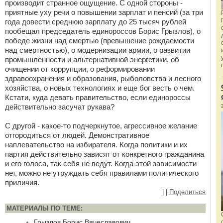
производит странное ощущение. С одной стороны -
приятные уху речи о повышении зарплат и пенсий (за три
года довести среднюю зарплату до 25 тысяч рублей
пообещал председатель единороссов Борис Грызлов), о
победе жизни над смертью (превышение рождаемости
над смертностью), о модернизации армии, о развитии
промышленности и альтернативной энергетики, об
очищении от коррупции, о реформировании
здравоохранения и образования, рыболовства и лесного
хозяйства, о новых технологиях и еще бог весть о чем.
Кстати, куда девать правительство, если единороссы
действительно засучат рукава?
С другой - какое-то подчеркнутое, агрессивное желание
отгородиться от людей. Демонстративное
наплевательство на избирателя. Когда политики и их
партия действительно зависят от конкретного гражданина
и его голоса, так себя не ведут. Когда этой зависимости
нет, можно не утруждать себя правилами политического
приличия.
|
|
Поделиться
МАТЕРИАЛЫ ПО ТЕМЕ:
Грызлов Борис Вячеславович