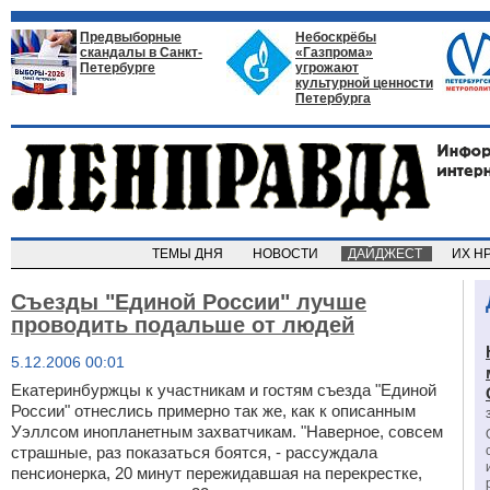
Предвыборные
Небоскрёбы
скандалы в Санкт-
«Газпрома»
Петербурге
угрожают
культурной ценности
Петербурга
ТЕМЫ ДНЯ
НОВОСТИ
ДАЙДЖЕСТ
ИХ Н
Съезды "Единой России" лучше
проводить подальше от людей
5.12.2006 00:01
Екатеринбуржцы к участникам и гостям съезда "Единой
России" отнеслись примерно так же, как к описанным
Уэллсом инопланетным захватчикам. "Наверное, совсем
страшные, раз показаться боятся, - рассуждала
пенсионерка, 20 минут пережидавшая на перекрестке,