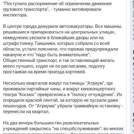
"Поступило распоряжение об ограничении движения
грузового транспорта", - туманно мотивировали
инспектора.
В центре города дежурили автоэвакуаторы. Все машины,
решившиеся припарковаться на центральных улицах,
немедленно увозили в ближайшие дворы или на
штрафстоянку. Гаишники, которых собрали со всей
области, устало поясняли, что горожан предупреждали
накануне и что "надо быть внимательнее".
Общественный транспорт, и так оставляющий желать
много лучшего, ходил не по расписанию, подолгу
простаивая на время проезда кортежей.
Несколько кварталов вокруг гостиницы "Атриум", где
проживали партийные чины, и вокруг киноконцертного
театра "Космос" превратились в "полосу отчуждения". Их
огородили красной лентой, за которую не пускали даже
пешеходов. От "Атриума" убрали трамвайную остановку -
перенесли на квартал.
На два вечера большинство развлекательных
учреждений закрылись "на спецобслуживание": во многих