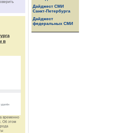
роверить
Дайджест СМИ
Санкт-Петербурга
Дайджест
федеральных СМИ
бурга
м в
га временно
. Об этом
орода
ты