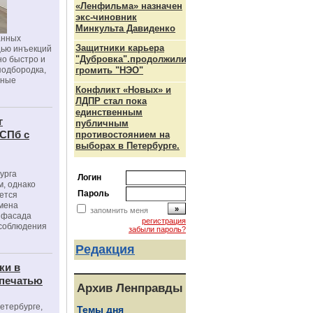
«Ленфильма» назначен
экс-чиновник
Минкульта Давиденко
анных
Защитники карьера
щью инъекций
"Дубровка".продолжили
но быстро и
подбородка,
громить "НЭО"
зные
Конфликт «Новых» и
ЛДПР стал пока
единственным
г
публичным
 СПб с
противостоянием на
выборах в Петербурге.
урга
Логин
, однако
Пароль
ется
мена
запомнить меня
я фасада
регистрация
 соблюдения
забыли пароль?
Редакция
ки в
 печатью
Архив Ленправды
Петербурге,
Темы дня