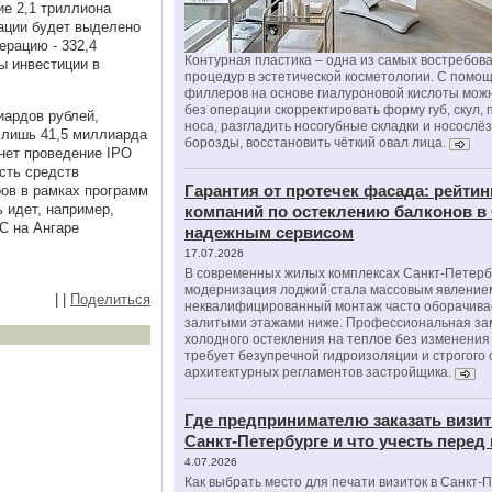
е 2,1 триллиона
рации будет выделено
ерацию - 332,4
Контурная пластика – одна из самых востребов
ы инвестиции в
процедур в эстетической косметологии. С помо
филлеров на основе гиалуроновой кислоты мож
без операции скорректировать форму губ, скул, 
иардов рублей,
носа, разгладить носогубные складки и носослё
 лишь 41,5 миллиарда
борозды, восстановить чёткий овал лица.
нет проведение IPO
сть средств
Гарантия от протечек фасада: рейтин
ров в рамках программ
ь идет, например,
компаний по остеклению балконов в
С на Ангаре
надежным сервисом
17.07.2026
В современных жилых комплексах Санкт-Петерб
модернизация лоджий стала массовым явлением
|
|
Поделиться
неквалифицированный монтаж часто оборачива
залитыми этажами ниже. Профессиональная за
холодного остекления на теплое без изменени
требует безупречной гидроизоляции и строгого
архитектурных регламентов застройщика.
Где предпринимателю заказать визит
Санкт-Петербурге и что учесть перед
4.07.2026
Как выбрать место для печати визиток в Санкт-