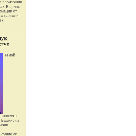
ка произошла
ах. В целях
рмации от
ла названия
 к
ную
стче
Темой
в качестве
а Башкирии
иона.
 лучше ли