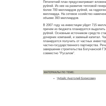
Пятилетний план предусматривает вложени
рублей. Из нее на развитие тепловой гене
более 700 миллиардов рублей, на гидроген
миллиарда. На сетевое хозяйство намечен
объеме 393 миллиардов.
В 2007 году на инвестиции уйдет 715 милл
причем из бюджета планируется выделить
рублей. Основным источником средств ста
дочерних компаний, и заемный капитал. Ча
планируется получить от частных инвесто
частно-государственного партнерства. Реч
завершении строительства Богучанской ГЭ
совместно "Русалом".
МАТЕРИАЛЫ ПО ТЕМЕ:
Чубайс Анатолий Борисович