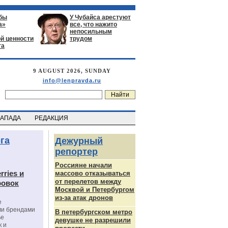
бы
У Чубайса арестуют
а»
все, что нажито
непосильным
й ценности
трудом
га
9 AUGUST 2026, SUNDAY
info@lenpravda.ru
ЗАПАДА
РЕДАКЦИЯ
га
Дежурный
репортер
Россияне начали
rries и
массово отказываться
от перелетов между
ровок
Москвой и Петербургом
из-за атак дронов
е
ми брендами
В петербургском метро
ье
девушке не разрешили
к и