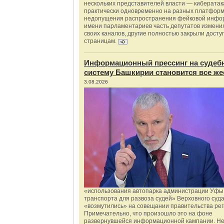
нескольких представителей власти — киберата
практически одновременно на разных платформ
недопущения распространения фейковой инфо
имени парламентариев часть депутатов измени
своих каналов, другие полностью закрыли доступ
страницам.
Информационный прессинг на судеб
систему Башкирии становится все же
3.08.2026
«использования автопарка администрации Уфы 
транспорта для развоза судей» Верховного суд
«возмутились» на совещании правительства рег
Примечательно, что произошло это на фоне
развернувшейся информационной кампании. Не