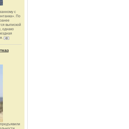
занному с
онтанка». По
 ранее
тся выпиской
, однако
мездная
я.
тказ
 предъявили
ельности,