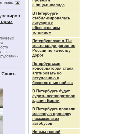
провезти
етплейс.
шпица‑инвалида
В Петербурге
сувениров
стабилизировалась
оторых
ситуация с
обеспечением
топливом
ключевых
Петербург занял 11-е
ка
место среди регионов
росто
России по качеству
вают
дорог
орудовании,
Петербургская
консерватория стала
агитировать ко
 Санкт-
вступлению в
беспилотные войска
В Петербурге будут
судить реставраторов
здания Биржи
В Петербурге провели
массовую проверку
пассажирских
автобусов
Новым главой