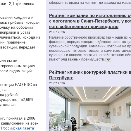
оформлять права на контент до выхода на марк
ысит 2,1 триллиона
Рейтинг компаний по изготовлению 
рования холдинга и
с логотипом в Санкт-Петербурге, у к
лась прибыль, которая
есть собственное производство
ольку на собрании
оправки в устав,
25.07.2026
лачиваться, исходя из
Наличие собственного производства – один из 
факторов, определяющих надёжность поставщи
нии, правление
сувенирной продукции. Компании, которые не п
нвестиции, передает
перепродают готовые товары, а сами изготавли
сувениры и наносят логотип на собственном об
имеют ряд важных преимуществ.
ыло бы не
егированным акциям.
всем видам акций
Рейтинг клиник контурной пластики в
.
Петербурге
23.07.2026
е акции РАО ЕЭС за
, на
на рублей.
ударство - 52,68%
 угольная
.
", принятая в 2006
 капвложений из всех
"Российская газета"
.