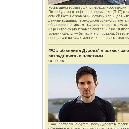
Росимущество завершило передачу 55% акций
Петербургского нефтяного терминала (ПНТ) свя
семьёй Ротенбергов АО «Росхим», сообщает «Ф
данным издания, переход контрольного пакета,
обращенного в доход государства, подтверждае
из реестра акционеров по состоянию на 10 июля
условия сделки — была ли это продажа, безвоз
передача и на каких условиях — не раскрываютс
ФСБ объявила Дурова* в розыск за о
сотрудничать с властями
29.07.2026
Сооснователю Telegram Павлу Дурову* в России
обвинение в содействии террористической деят