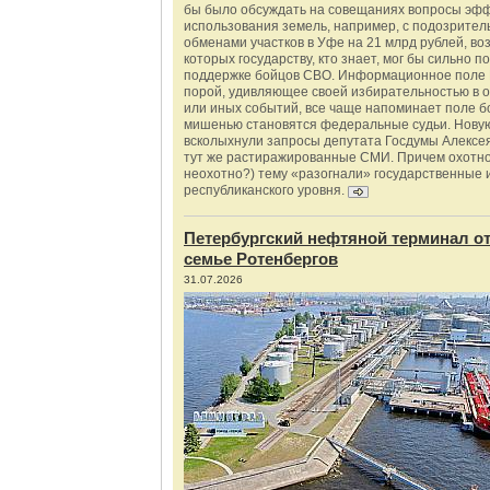
бы было обсуждать на совещаниях вопросы эф
использования земель, например, с подозрите
обменами участков в Уфе на 21 млрд рублей, во
которых государству, кто знает, мог бы сильно п
поддержке бойцов СВО. Информационное поле 
порой, удивляющее своей избирательностью в о
или иных событий, все чаще напоминает поле бо
мишенью становятся федеральные судьи. Нову
всколыхнули запросы депутата Госдумы Алексе
тут же растиражированные СМИ. Причем охотно
неохотно?) тему «разогнали» государственные 
республиканского уровня.
Петербургский нефтяной терминал о
семье Ротенбергов
31.07.2026