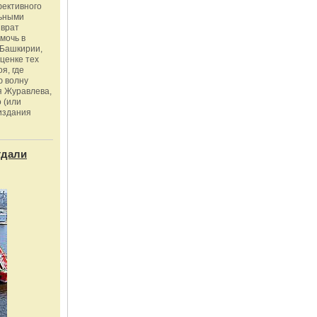
фективного
льными
зврат
омочь в
Башкирии,
ценке тех
я, где
ю волну
я Журавлева,
 (или
издания
тдали