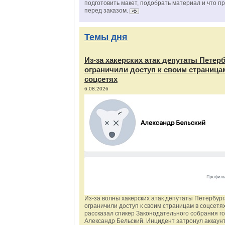
подготовить макет, подобрать материал и что п
перед заказом.
Темы дня
Из‑за хакерских атак депутаты Петер
ограничили доступ к своим страница
соцсетях
6.08.2026
Из‑за волны хакерских атак депутаты Петербур
ограничили доступ к своим страницам в соцсетях
рассказал спикер Законодательного собрания г
Александр Бельский. Инцидент затронул аккаун