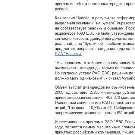
программе объем вложенных средств прев
рублей.
Как заявил Чубайс, в результате реформи
выделения компаний "на бумаге" образова
не соответствует реальным объемам. Поск
акционеров РАО ЕЭС не были утверждены п
согласно которым, дивиденды должны вып
реальной, а не "бумажной" прибыли компа
предлагает направить все дивиденды на и
РИА "Новости"
.
"Мы понимаем, что более справедливым б
выплачивать дивиденды только по привил
Но согласно уставу РАО ЕЭС, решение по 
должно быть одинаковым", - сказал Чубайс
Объем выплат дивидендов на обыкновенны
2005 год составил 2,356 миллиарда рублей
привилегированные акции - 402,370 миллио
Основными акционерами РАО являются гос
акций, "Газпром" - 10,6% акций, Сибирская
энергетическая компания - около 6% акций
Инвестиционная программ РАО "ЕЭС России
году, является самым масштабным планом
принятых российскими компаниями, пишет