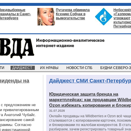
Предвыборные
Пугачева обвинила
Небоскрё
скандалы в Санкт-
Ксению Собчак в
«Газпром
Петербурге
вымогательстве
угрожают
культурно
Петербур
СТИ
ДАЙДЖЕСТ
ИХ НРАВЫ
НОВОСТИ СПБ
БУДНИ СЕВЕРО-
виденды на
Дайджест СМИ Санкт-Петербур
Юридическая защита бренда на
маркетплейсах: как продавцам Wildbe
 с предложением не
Ozon избежать копирования и блоки
и привилегированным
31.07.2026
га Анатолий Чубайс.
Онлайн продавцы на Wildberries и Ozon всё чащ
нансирование самой
сталкиваются с копированием карточек, похожи
граммы. Согласно
и блокировками по жалобам конкурентов. В стат
разбираем, зачем регистрировать товарный зна
й инвестиционной