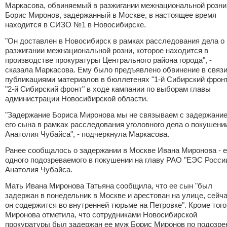
Маркасова, обвиняемый
в разжигании межнациональной розни
Борис Миронов, задержанный в Москве, в настоящее время
находится в СИЗО №1 в Новосибирске.
"Он доставлен в Новосибирск в рамках расследования дела о
разжигании межнациональной розни, которое находится в
производстве прокуратуры Центрального района города", -
сказала Маркасова. Ему было предъявлено обвинение в связи
публикациями материалов в бюллетенях "1-й Сибирский фронт
"2-й Сибирский фронт" в ходе кампании по выборам главы
администрации Новосибирской области.
"Задержание Бориса Миронова мы не связываем с задержани
его сына в рамках расследования уголовного дела о покушени
Анатолия Чубайса", - подчеркнула Маркасова.
Ранее сообщалось о
задержании
в Москве Ивана Миронова - 
одного подозреваемого в покушении на главу РАО "ЕЭС Росси
Анатолия Чубайса.
Мать Ивана Миронова Татьяна сообщила, что ее сын "был
задержан в понедельник в Москве и арестован на улице, сейч
он содержится во внутренней тюрьме на Петровке". Кроме того
Миронова отметила, что сотрудниками Новосибирской
прокуратуры был задержан ее муж Борис Миронов по подозр