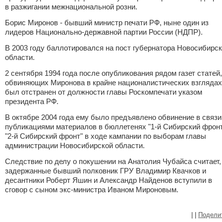
в разжигании межнациональной розни.
Борис Миронов - бывший министр печати РФ, ныне один из
лидеров Национально-державной партии России (НДПР).
В 2003 году баллотировался на пост губернатора Новосибирс
области.
2 сентября 1994 года после опубликования рядом газет статей,
обвиняющих Миронова в крайне националистических взглядах
был отстранен от должности главы Роскомпечати указом
президента РФ.
В октябре 2004 года ему было предъявлено обвинение в связи
публикациями материалов в бюллетенях "1-й Сибирский фронт
"2-й Сибирский фронт" в ходе кампании по выборам главы
администрации Новосибирской области.
Следствие по делу о покушении на Анатолия Чубайса считает,
задержанные бывший полковник ГРУ Владимир Квачков и
десантники Роберт Яшин и Александр Найденов вступили в
сговор с сыном экс-министра Иваном Мироновым.
|
|
Подели