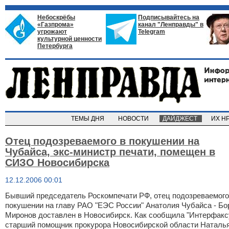
Небоскрёбы
Подписывайтесь на
«Газпрома»
канал "Ленправды" в
угрожают
Telegram
культурной ценности
Петербурга
ТЕМЫ ДНЯ
НОВОСТИ
ДАЙДЖЕСТ
ИХ Н
Отец подозреваемого в покушении на
Чубайса, экс-министр печати, помещен в
СИЗО Новосибирска
12.12.2006 00:01
Бывший председатель Роскомпечати РФ, отец подозреваемого
покушении на главу РАО "ЕЭС России" Анатолия Чубайса - Бо
Миронов доставлен в Новосибирск. Как сообщила "Интерфакс
старший помощник прокурора Новосибирской области Наталь