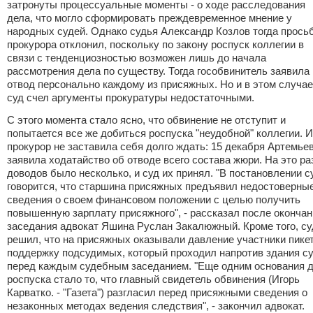
затронуты процессуальные моменты - о ходе расследования
дела, что могло сформировать преждевременное мнение у
народных судей. Однако судья Александр Козлов тогда прось
прокурора отклонил, поскольку по закону роспуск коллегии в
связи с тенденциозностью возможен лишь до начала
рассмотрения дела по существу. Тогда гособвинитель заявила
отвод персонально каждому из присяжных. Но и в этом случае
суд счел аргументы прокуратуры недостаточными.
С этого момента стало ясно, что обвинение не отступит и
попытается все же добиться роспуска "неудобной" коллегии. И
прокурор не заставила себя долго ждать: 15 декабря Артемье
заявила ходатайство об отводе всего состава жюри. На это ра
доводов было несколько, и суд их принял. "В постановлении с
говорится, что старшина присяжных предъявил недостоверны
сведения о своем финансовом положении с целью получить
повышенную зарплату присяжного", - рассказал после окончан
заседания адвокат Яшина Руслан Закалюжный. Кроме того, су
решил, что на присяжных оказывали давление участники пикет
поддержку подсудимых, который проходил напротив здания с
перед каждым судебным заседанием. "Еще одним основания 
роспуска стало то, что главный свидетель обвинения (Игорь
Карватко. - "Газета") разгласил перед присяжными сведения о
незаконных методах ведения следствия", - закончил адвокат.