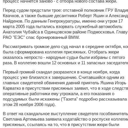
процесс начнется заново - с отбора нового состава жюри.
Перед судом предстали трое: отставной полковник ГРУ Влади
Квачков, а также бывшие десантники Роберт Яшин и Алексан
Найденов. По данным Генпрокуратуры, именно они утром 17
марта 2005 года пытались взорвать служебный автомобиль
Анатолия Чубайса в Одинцовском районе Подмосковья. Главу
РАО "ЕЭС" спас бронированный BMW.
Рассматривать громкое дело суд начал в середине октября, ко
была сформирована коллегия присяжных. Отобрать жюри
оказалось непросто - народные судьи были избраны с пятого
раза. В коллегию вошли 12 основных и 11 запасных заседател
Первый громкий скандал разразился в конце ноября, когда
процесс уже близился к завершению. Считавшийся одним из
главных свидетелей обвинения давний приятель Яшина Игорь
Карватко в присутствии присяжных заявил, что в ходе следст
оперативные работники ему угрожали, а его показания о
подсудимых были искажены ("Газета" подробно рассказывала
этом 28 ноября 2006 года).
В ответ на скандальное выступление свидетеля гособвинител
Светлана Артемьева заявила ходатайство о роспуске коллеги
присяжных, ссылаясь на то, что в присутствии жюри были