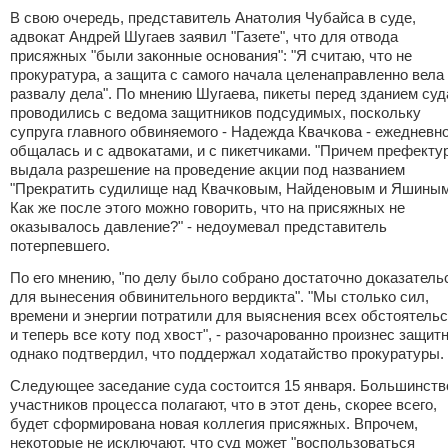
В свою очередь, представитель Анатолия Чубайса в суде,
адвокат Андрей Шугаев заявил "Газете", что для отвода
присяжных "были законные основания": "Я считаю, что не
прокуратура, а защита с самого начала целенаправленно вела 
развалу дела". По мнению Шугаева, пикеты перед зданием суд
проводились с ведома защитников подсудимых, поскольку
супруга главного обвиняемого - Надежда Квачкова - ежедневн
общалась и с адвокатами, и с пикетчиками. "Причем префекту
выдала разрешение на проведение акции под названием
"Прекратить судилище над Квачковым, Найденовым и Яшиным
Как же после этого можно говорить, что на присяжных не
оказывалось давление?" - недоумевал представитель
потерпевшего.
По его мнению, "по делу было собрано достаточно доказатель
для вынесения обвинительного вердикта". "Мы столько сил,
времени и энергии потратили для выяснения всех обстоятельс
и теперь все коту под хвост", - разочарованно произнес защитн
однако подтвердил, что поддержал ходатайство прокуратуры.
Следующее заседание суда состоится 15 января. Большинств
участников процесса полагают, что в этот день, скорее всего,
будет сформирована новая коллегия присяжных. Впрочем,
некоторые не исключают, что суд может "воспользоваться