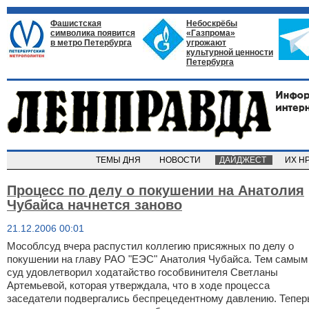
Фашистская
Небоскрёбы
символика появится
«Газпрома»
в метро Петербурга
угрожают
культурной ценности
Петербурга
ТЕМЫ ДНЯ
НОВОСТИ
ДАЙДЖЕСТ
ИХ Н
Процесс по делу о покушении на Анатолия
Чубайса начнется заново
21.12.2006 00:01
Мособлсуд вчера распустил коллегию присяжных по делу о
покушении на главу РАО "ЕЭС" Анатолия Чубайса. Тем самым
суд удовлетворил ходатайство гособвинителя Светланы
Артемьевой, которая утверждала, что в ходе процесса
заседатели подвергались беспрецедентному давлению. Тепер