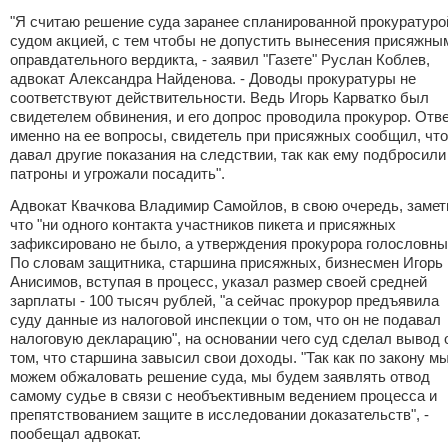
"Я считаю решение суда заранее спланированной прокуратуро
судом акцией, с тем чтобы не допустить вынесения присяжны
оправдательного вердикта, - заявил "Газете" Руслан Коблев,
адвокат Александра Найденова. - Доводы прокуратуры не
соответствуют действительности. Ведь Игорь Карватко был
свидетелем обвинения, и его допрос проводила прокурор. Отв
именно на ее вопросы, свидетель при присяжных сообщил, что
давал другие показания на следствии, так как ему подбросили
патроны и угрожали посадить".
Адвокат Квачкова Владимир Самойлов, в свою очередь, замет
что "ни одного контакта участников пикета и присяжных
зафиксировано не было, а утверждения прокурора голословны
По словам защитника, старшина присяжных, бизнесмен Игорь
Анисимов, вступая в процесс, указал размер своей средней
зарплаты - 100 тысяч рублей, "а сейчас прокурор предъявила
суду данные из налоговой инспекции о том, что он не подавал
налоговую декларацию", на основании чего суд сделал вывод 
том, что старшина завысил свои доходы. "Так как по закону м
можем обжаловать решение суда, мы будем заявлять отвод
самому судье в связи с необъективным ведением процесса и
препятствованием защите в исследовании доказательств", -
пообещал адвокат.