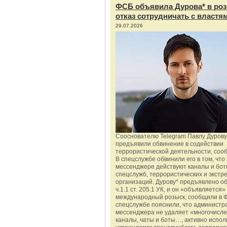
ФСБ объявила Дурова* в роз
отказ сотрудничать с властя
29.07.2026
Сооснователю Telegram Павлу Дурову
предъявили обвинение в содействии
террористической деятельности, соо
В спецслужбе обвинили его в том, что 
мессенджере действуют каналы и бот
спецслужб, террористических и экстр
организаций. Дурову* предъявлено о
ч.1.1 ст. 205.1 УК, и он «объявляется»
международный розыск, сообщили в 
спецслужбе пояснили, что администр
мессенджера не удаляет «многочисл
каналы, чаты и боты…, активно испо