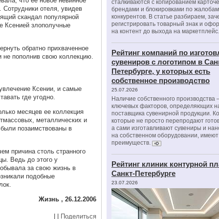
евала, что ее новое невинное
сталкиваются с копированием карточе
. Сотрудники отеля, увидев
брендами и блокировками по жалобам
оящий скандал популярной
конкурентов. В статье разбираем, зач
регистрировать товарный знак и офо
ые Ксенией злополучные
на контент до выхода на маркетплейс
вернуть обратно прихваченное
Рейтинг компаний по изгото
и не пополнив свою коллекцию.
сувениров с логотипом в Сан
Петербурге, у которых есть
собственное производство
 увлечение Ксении, и самые
25.07.2026
авать где угодно.
Наличие собственного производства –
ключевых факторов, определяющих н
олько месяцев ее коллекция
поставщика сувенирной продукции. К
стмассовых, металлических и
которые не просто перепродают гото
а сами изготавливают сувениры и нан
 были позаимствованы в
на собственном оборудовании, имеют
преимуществ.
чем причина столь странного
ы. Ведь до этого у
Рейтинг клиник контурной пл
побывала за свою жизнь в
Санкт-Петербурге
возникали подобные
23.07.2026
лок.
Жизнь , 26.12.2006
|
|
Поделиться