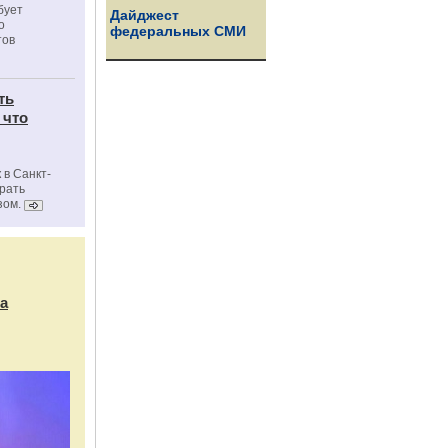
бует
Дайджест
о
федеральных СМИ
тов
ть
 что
 в Санкт-
брать
зом.
а