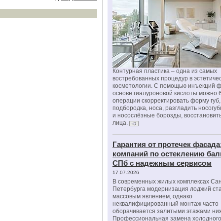
Контурная пластика – одна из самых
востребованных процедур в эстетиче
косметологии. С помощью инъекций 
основе гиалуроновой кислоты можно 
операции скорректировать форму губ, 
подбородка, носа, разгладить носогу
и носослёзные борозды, восстановить
лица.
Гарантия от протечек фасада
компаний по остеклению бал
СПб с надежным сервисом
17.07.2026
В современных жилых комплексах Сан
Петербурга модернизация лоджий ст
массовым явлением, однако
неквалифицированный монтаж часто
оборачивается залитыми этажами ни
Профессиональная замена холодного