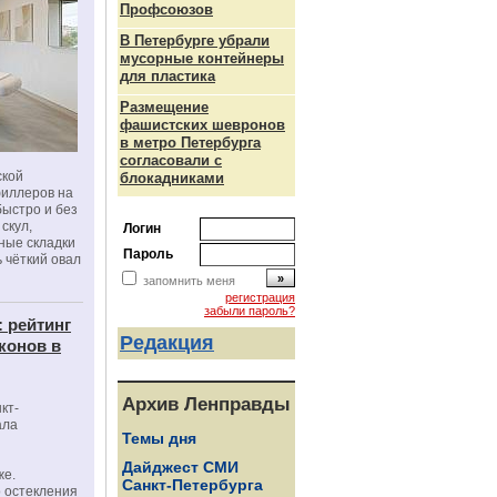
Профсоюзов
В Петербурге убрали
мусорные контейнеры
для пластика
Размещение
фашистских шевронов
в метро Петербурга
согласовали с
ской
блокадниками
филлеров на
быстро и без
скул,
Логин
бные складки
Пароль
 чёткий овал
запомнить меня
регистрация
забыли пароль?
: рейтинг
Редакция
конов в
Архив Ленправды
кт-
ала
Темы дня
Дайджест СМИ
же.
Санкт-Петербурга
 остекления