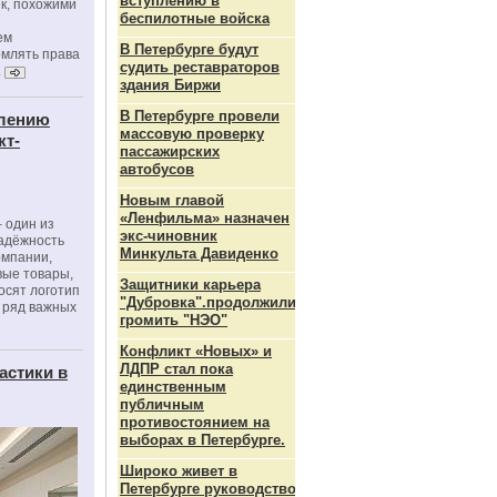
вступлению в
к, похожими
беспилотные войска
ем
В Петербурге будут
рмлять права
судить реставраторов
.
здания Биржи
В Петербурге провели
влению
массовую проверку
кт-
пассажирских
автобусов
Новым главой
«Ленфильма» назначен
 один из
экс-чиновник
адёжность
Минкульта Давиденко
омпании,
вые товары,
Защитники карьера
осят логотип
"Дубровка".продолжили
 ряд важных
громить "НЭО"
Конфликт «Новых» и
ЛДПР стал пока
астики в
единственным
публичным
противостоянием на
выборах в Петербурге.
Широко живет в
Петербурге руководство