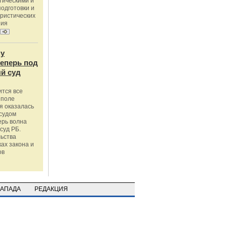
тическими и
одготовки и
ристических
ния
му
теперь под
й суд
ится все
 поле
я оказалась
судом
ерь волна
суд РБ.
льства
ах закона и
ов
ЗАПАДА
РЕДАКЦИЯ