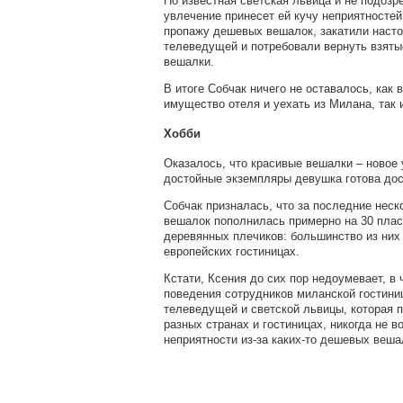
Но известная светская львица и не подозр
увлечение принесет ей кучу неприятностей
пропажу дешевых вешалок, закатили наст
телеведущей и потребовали вернуть взят
вешалки.
В итоге Собчак ничего не оставалось, как 
имущество отеля и уехать из Милана, так 
Хобби
Оказалось, что красивые вешалки – новое
достойные экземпляры девушка готова дост
Собчак призналась, что за последние неск
вешалок пополнилась примерно на 30 пла
деревянных плечиков: большинство из них
европейских гостиницах.
Кстати, Ксения до сих пор недоумевает, в 
поведения сотрудников миланской гостиниц
телеведущей и светской львицы, которая 
разных странах и гостиницах, никогда не 
неприятности из-за каких-то дешевых веша