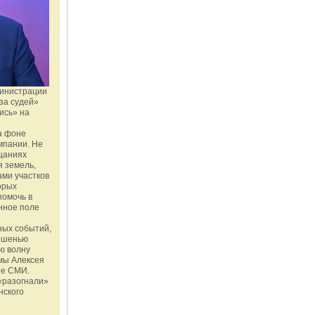
министрации
за судей»
ись» на
а фоне
мпании. Не
щаниях
 земель,
ми участков
орых
помочь в
нное поле
ных событий,
мишенью
ю волну
мы Алексея
ые СМИ.
«разогнали»
нского