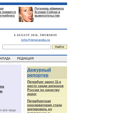
ая
Пугачева обвинила
а появится
Ксению Собчак в
етербурга
вымогательстве
6 AUGUST 2026, THURSDAY
info@lenpravda.ru
ЗАПАДА
РЕДАКЦИЯ
Дежурный
репортер
Петербург занял 11-е
место среди регионов
на
России по качеству
ам
дорог
Петербургская
консерватория стала
агитировать ко
on всё чаще