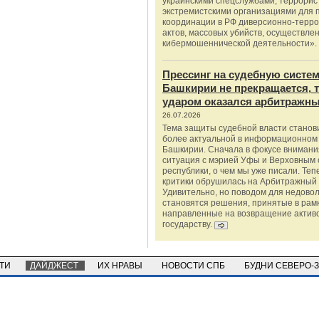
украинскими спецслужбами, террорис
экстремистскими организациями для п
координации в РФ диверсионно-терро
актов, массовых убийств, осуществле
кибермошеннической деятельности».
Прессинг на судебную систе
Башкирии не прекращается, 
ударом оказался арбитражны
26.07.2026
Тема защиты судебной власти станов
более актуальной в информационном
Башкирии. Сначала в фокусе внимани
ситуация с мэрией Уфы и Верховным 
республики, о чем мы уже писали. Теп
критики обрушилась на Арбитражный 
Удивительно, но поводом для недово
становятся решения, принятые в рамк
направленные на возвращение актив
государству.
СТИ
ДАЙДЖЕСТ
ИХ НРАВЫ
НОВОСТИ СПБ
БУДНИ СЕВЕРО-