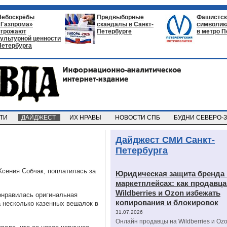
Небоскрёбы
Предвыборные
Фашистск
«Газпрома»
скандалы в Санкт-
символик
угрожают
Петербурге
в метро П
культурной ценности
Петербурга
СТИ
ДАЙДЖЕСТ
ИХ НРАВЫ
НОВОСТИ СПБ
БУДНИ СЕВЕРО-
Дайджест СМИ Санкт-
Петербурга
Ксения Собчак, поплатилась за
Юридическая защита бренда 
маркетплейсах: как продавц
Wildberries и Ozon избежать
онравилась оригинальная
копирования и блокировок
 несколько казенных вешалок в
31.07.2026
Онлайн продавцы на Wildberries и Oz