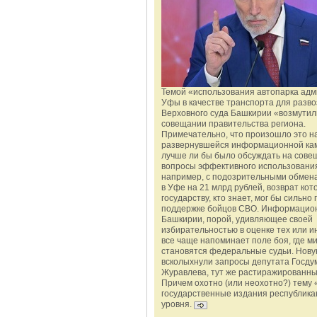
Темой «использования автопарка ад
Уфы в качестве транспорта для разво
Верховного суда Башкирии «возмутил
совещании правительства региона.
Примечательно, что произошло это н
развернувшейся информационной ка
лучше ли бы было обсуждать на сове
вопросы эффективного использования
например, с подозрительными обмена
в Уфе на 21 млрд рублей, возврат кот
государству, кто знает, мог бы сильно 
поддержке бойцов СВО. Информацио
Башкирии, порой, удивляющее своей
избирательностью в оценке тех или и
все чаще напоминает поле боя, где 
становятся федеральные судьи. Нову
всколыхнули запросы депутата Госду
Журавлева, тут же растиражированн
Причем охотно (или неохотно?) тему 
государственные издания республика
уровня.