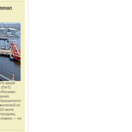
минал
5% акций
 (ПНТ)
«Росхим»,
дания,
 обращенного
 выпиской из
10 июля,
 продажа,
словиях — не