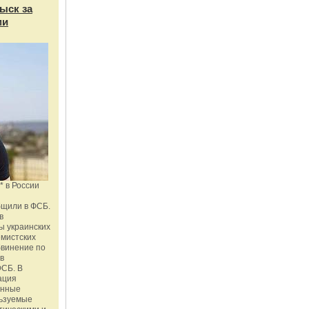
ыск за
ми
* в России
бщили в ФСБ.
в
ы украинских
емистских
бвинение по
 в
ФСБ. В
ация
енные
льзуемые