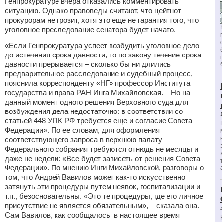
Генпрокуратуре вчера отказались комментировать
ситуацию. Однако правоведы считают, что цейтнот
прокурорам не грозит, хотя это еще не гарантия того, что
уголовное преследование сенатора будет начато.
«Если Генпрокуратура успеет возбудить уголовное дело
до истечения срока давности, то по закону течение срока
давности прерывается – сколько бы ни длились
предварительное расследование и судебный процесс, –
пояснила корреспонденту «НГ» профессор Института
государства и права РАН Инга Михайловская. – Но на
данный момент одного решения Верховного суда для
возбуждения дела недостаточно: в соответствии со
статьей 448 УПК РФ требуется еще и согласие Совета
Федерации». По ее словам, для оформления
соответствующего запроса в верхнюю палату
Федерального собрания требуются отнюдь не месяцы и
даже не недели: «Все будет зависеть от решения Совета
Федерации». По мнению Инги Михайловской, разговоры о
том, что Андрей Вавилов может как-то искусственно
затянуть эти процедуры путем неявок, госпитализации и
т.п., безосновательны. «Это те процедуры, где его личное
присутствие не является обязательным», – сказала она.
Сам Вавилов, как сообщалось, в настоящее время