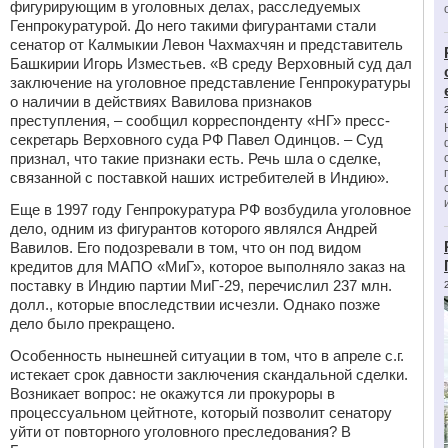
фигурирующим в уголовных делах, расследуемых
Генпрокуратурой. До него такими фигурантами стали
сенатор от Калмыкии Левон Чахмахчян и представитель
Башкирии Игорь Изместьев. «В среду Верховный суд дал
заключение на уголовное представление Генпрокуратуры
о наличии в действиях Вавилова признаков
преступления, – сообщил корреспонденту «НГ» пресс-
секретарь Верховного суда РФ Павел Одинцов. – Суд
признал, что такие признаки есть. Речь шла о сделке,
связанной с поставкой наших истребителей в Индию».
Еще в 1997 году Генпрокуратура РФ возбудила уголовное
дело, одним из фигурантов которого являлся Андрей
Вавилов. Его подозревали в том, что он под видом
кредитов для МАПО «МиГ», которое выполняло заказ на
поставку в Индию партии МиГ-29, перечислил 237 млн.
долл., которые впоследствии исчезли. Однако позже
дело было прекращено.
Особенность нынешней ситуации в том, что в апреле с.г.
истекает срок давности заключения скандальной сделки.
Возникает вопрос: не окажутся ли прокуроры в
процессуальном цейтноте, который позволит сенатору
уйти от повторного уголовного преследования? В