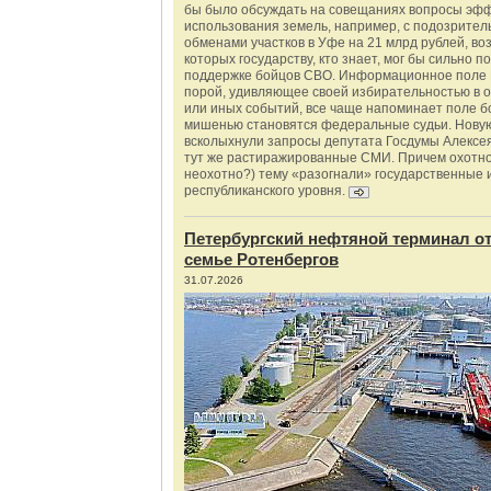
бы было обсуждать на совещаниях вопросы эф
использования земель, например, с подозрите
обменами участков в Уфе на 21 млрд рублей, во
которых государству, кто знает, мог бы сильно п
поддержке бойцов СВО. Информационное поле 
порой, удивляющее своей избирательностью в о
или иных событий, все чаще напоминает поле бо
мишенью становятся федеральные судьи. Нову
всколыхнули запросы депутата Госдумы Алексе
тут же растиражированные СМИ. Причем охотно
неохотно?) тему «разогнали» государственные 
республиканского уровня.
Петербургский нефтяной терминал о
семье Ротенбергов
31.07.2026