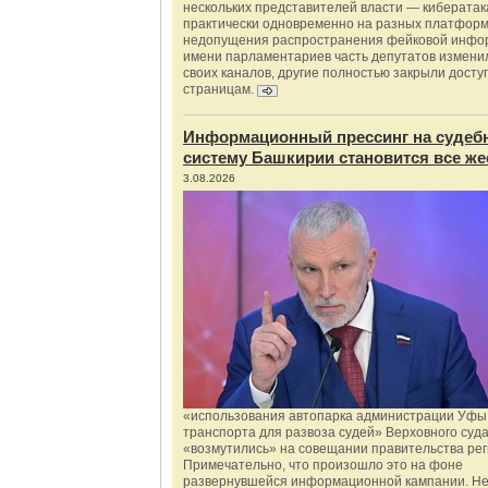
нескольких представителей власти — киберата
практически одновременно на разных платформ
недопущения распространения фейковой инфо
имени парламентариев часть депутатов измени
своих каналов, другие полностью закрыли доступ
страницам.
Информационный прессинг на судеб
систему Башкирии становится все же
3.08.2026
«использования автопарка администрации Уфы 
транспорта для развоза судей» Верховного суд
«возмутились» на совещании правительства рег
Примечательно, что произошло это на фоне
развернувшейся информационной кампании. Не