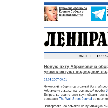
Пугачева обвинила
Ксению Собчак в
вымогательстве
ТЕМЫ ДНЯ
НОВО
Новую яхту Абрамовича обо
укомплектуют подводной ло
12.01.2007 00:01
Чукотский губернатор и самый богатый ро
Абрамович заказал на германской верфи
B
Eclipse, которая станет крупнейшим частн
сообщает
The Wall Street Journal
со ссылкой
"Интерфакс" со ссылкой на публикацию ам