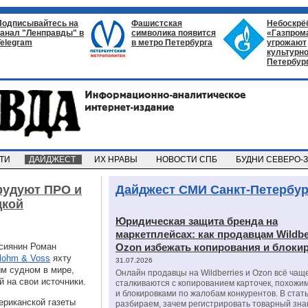
Подписывайтесь на
Фашистская
Небоскрё
канал "Ленправды" в
символика появится
«Газпром
Telegram
в метро Петербурга
угрожают
культурно
Петербур
СТИ
ДАЙДЖЕСТ
ИХ НРАВЫ
НОВОСТИ СПБ
БУДНИ СЕВЕРО-
рудуют ПРО и
Дайджест СМИ Санкт-Петербур
дкой
Юридическая защита бренда на
маркетплейсах: как продавцам Wildbe
ссиянин Роман
Ozon избежать копирования и блоки
lohm & Voss
яхту
31.07.2026
ым судном в мире,
Онлайн продавцы на Wildberries и Ozon всё чащ
 на свои источники.
сталкиваются с копированием карточек, похожи
и блокировками по жалобам конкурентов. В стат
ериканской газеты
разбираем, зачем регистрировать товарный зна