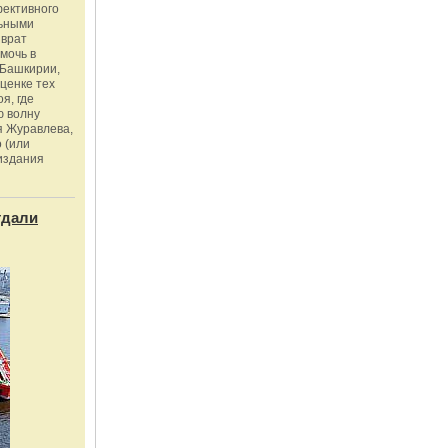
фективного
льными
зврат
омочь в
Башкирии,
ценке тех
я, где
ю волну
я Журавлева,
 (или
издания
тдали