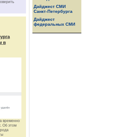
роверить
Дайджест СМИ
Санкт-Петербурга
Дайджест
федеральных СМИ
бурга
м в
га временно
. Об этом
орода
ты