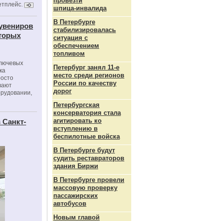
провезти
етплейс.
шпица‑инвалида
В Петербурге
сувениров
стабилизировалась
оторых
ситуация с
обеспечением
топливом
ключевых
Петербург занял 11-е
ка
место среди регионов
росто
России по качеству
вают
дорог
орудовании,
Петербургская
консерватория стала
агитировать ко
 Санкт-
вступлению в
беспилотные войска
В Петербурге будут
судить реставраторов
здания Биржи
В Петербурге провели
массовую проверку
пассажирских
автобусов
Новым главой