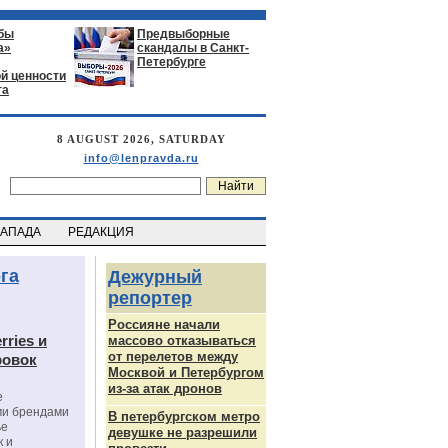
бы
Предвыборные
а»
скандалы в Санкт-
Петербурге
й ценности
га
8 AUGUST 2026, SATURDAY
info@lenpravda.ru
ЗАПАДА
РЕДАКЦИЯ
га
Дежурный
репортер
Россияне начали
rries и
массово отказываться
от перелетов между
ровок
Москвой и Петербургом
из-за атак дронов
е
ми брендами
В петербургском метро
ье
девушке не разрешили
к и