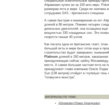
специальные осветительные приборы проти
Абрамович купил ее за 100 млн евро. Peloru
размерам яхта в мире. Среди ее экипажа 
сотрудники SAS - британского спецназа.
А самая быстрая и маневренная из яхт Аб
длиной в 86 метров. Помимо четырех соед
дизельных двигателей, она оснащена еще и
мощностью 330 лошадиных сил. Это позвол
скорости свыше 40 узлов.
Как писала одна из британских газет, план
большой яхты в мире был готов еще в про
строительство будет завершено, нынешний
Platinum
длиной в 160 метров, заказанная
принадлежащая сейчас шейху Мохаммеду, 
место. А самая большая частная яхта на п
принадлежит главе компании Oracle Лэрри 
Sun (138 метров) отойдет в глубокую тень 
"плавучего монстра".
МАТЕРИАЛЫ ПО ТЕМЕ:
Абрамович Роман Аркадьевич