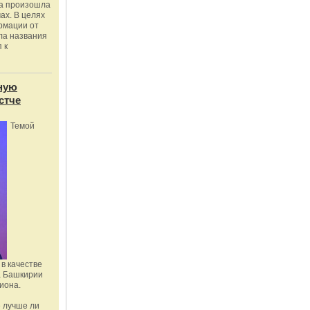
ка произошла
ах. В целях
рмации от
ла названия
 к
ную
стче
Темой
в качестве
а Башкирии
иона.
 лучше ли