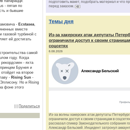
в папарацци.
подготовить макет, подобрать материал и что п
s - пятая по
перед заказом.
есть и бывшие
Темы дня
рамовича -
Ecstasea
,
иненных вместе
 газовой турбиной с
Из‑за хакерских атак депутаты Петер
яет ей достигать
ограничили доступ к своим страница
соцсетях
6.08.2026
 строительства самой
шлом году. Когда
 рекордсмен - яхта
 принцем Брунея и
отойдет на второе
лаву -
Rising Sun
-
Эллисону. Но и Rising
на фоне этого
|
|
Поделиться
Из‑за волны хакерских атак депутаты Петербур
ограничили доступ к своим страницам в соцсетях
рассказал спикер Законодательного собрания г
Александр Бельский. Инцидент затронул аккаун