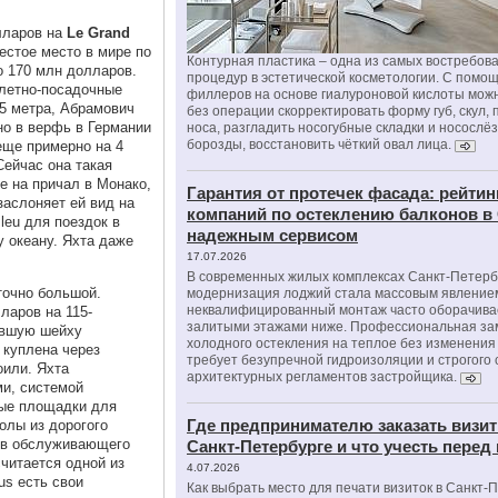
олларов на
Le Grand
естое место в мире по
Контурная пластика – одна из самых востребов
о 170 млн долларов.
процедур в эстетической косметологии. С помо
злетно-посадочные
филлеров на основе гиалуроновой кислоты мож
5 метра, Абрамович
без операции скорректировать форму губ, скул, 
но в верфь в Германии
носа, разгладить носогубные складки и носослё
борозды, восстановить чёткий овал лица.
еще примерно на 4
Сейчас она такая
е на причал в Монако,
Гарантия от протечек фасада: рейтин
заслоняет ей вид на
компаний по остеклению балконов в
leu для поездок в
надежным сервисом
у океану. Яхта даже
17.07.2026
В современных жилых комплексах Санкт-Петерб
точно большой.
модернизация лоджий стала массовым явлением
неквалифицированный монтаж часто оборачива
ларов на 115-
залитыми этажами ниже. Профессиональная за
авшую шейху
холодного остекления на теплое без изменени
 куплена через
требует безупречной гидроизоляции и строгого
оили. Яхта
архитектурных регламентов застройщика.
и, системой
ные площадки для
Где предпринимателю заказать визит
олы из дорогого
нов обслуживающего
Санкт-Петербурге и что учесть перед
считается одной из
4.07.2026
us есть свои
Как выбрать место для печати визиток в Санкт-