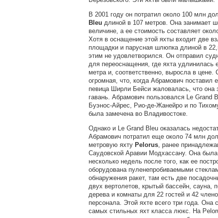
В 2001 году он потратил около 100 млн д
Bleu
длиной в 107 метров. Она занимает ш
величине, а ее стоимость составляет окол
Хотя в оснащение этой яхты входит две в
площадки и парусная шлюпка длиной в 22,
этим не удовлетворился. Он отправил суд
для переоснащения, где яхта удлинилась 
метра и, соответственно, выросла в цене. 
огромная, что, когда Абрамович поставил е
певица Ширли Бейси жаловалась, что она 
гавань. Абрамович пользовался Le Grand B
Буэнос-Айрес, Рио-де-Жанейро и по Тихом
была замечена во Владивостоке.
Однако и Le Grand Bleu оказалась недоста
Абрамович потратил еще около 74 млн дол
метровую яхту
Pelorus
, ранее принадлеж
Саудовской Аравии Модхассану. Она была
несколько недель после того, как ее постр
оборудована пуленепробиваемыми стеклам
обнаружения ракет, там есть две посадоч
двух вертолетов, крытый бассейн, сауна, п
дерева и комнаты для 22 гостей и 42 чле
персонала. Этой яхте всего три года. Она 
самых стильных яхт класса люкс. На Pelor