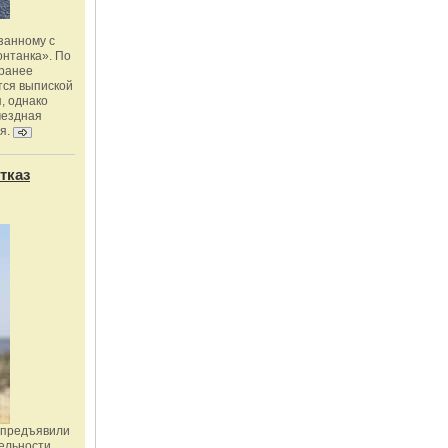
занному с
онтанка». По
 ранее
тся выпиской
, однако
мездная
я.
тказ
 предъявили
ельности,