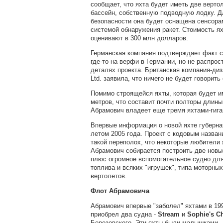
сообщает, что яхта будет иметь две верт
бассейн, собственную подводную лодку. Д
безопасности она будет оснащена сенсора
системой обнаружения ракет. Стоимость я
оценивают в 300 млн долларов.
Германская компания подтверждает факт с
где-то на верфи в Германии, но не распрос
деталях проекта. Британская компания-диз
Ltd. заявила, что ничего не будет говорить 
Помимо строящейся яхты, которая будет и
метров, что составит почти полторы длины
Абрамович владеет еще тремя яхтами-гига
Впервые информация о новой яхте губерн
летом 2005 года. Проект с кодовым назван
такой переполох, что некоторые любители 
Абрамович собирается построить две новые
плюс огромное вспомогательное судно для
топлива и всяких "игрушек", типа моторны
вертолетов.
Флот Абрамовича
Абрамович впервые "заболел" яхтами в 199
приобрел два судна -
Stream
и
Sophie's C
Березовского. Эти яхты были малышками.