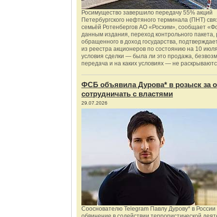
Росимущество завершило передачу 55% акций
Петербургского нефтяного терминала (ПНТ) свя
семьёй Ротенбергов АО «Росхим», сообщает «Ф
данным издания, переход контрольного пакета,
обращенного в доход государства, подтверждае
из реестра акционеров по состоянию на 10 июля
условия сделки — была ли это продажа, безвоз
передача и на каких условиях — не раскрываютс
ФСБ объявила Дурова* в розыск за о
сотрудничать с властями
29.07.2026
Сооснователю Telegram Павлу Дурову* в России
обвинение в содействии террористической деят