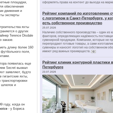
олетные площадки,
оформлять права на контент до выхода на марк
ля обеспечения
ми движения и
Рейтинг компаний по изготовлению 
хты эксперты
с логотипом в Санкт-Петербурге, у к
есть собственное производство
троительства яхты
25.07.2026
траняется о других
Наличие собственного производства – один из 
айнер Terence Disdale
факторов, определяющих надёжность поставщи
о заказе.
сувенирной продукции. Компании, которые не п
перепродают готовые товары, а сами изготавли
меть длину более 160
сувениры и наносят логотип на собственном об
имеют ряд важных преимуществ.
 футбольного поля,
нтами.
Рейтинг клиник контурной пластики в
атора
появилась
еще
Петербурге
ием Secret вызвал
яхт заявляют, будто
23.07.2026
 гигантские яхты,
 транспортировки
х шлюпок и
9 году, когда он
hoice
- у Бориса