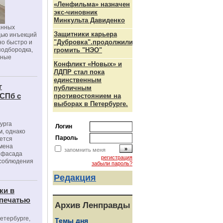
«Ленфильма» назначен
экс-чиновник
Минкульта Давиденко
анных
Защитники карьера
щью инъекций
"Дубровка".продолжили
но быстро и
подбородка,
громить "НЭО"
зные
Конфликт «Новых» и
ЛДПР стал пока
единственным
г
публичным
 СПб с
противостоянием на
выборах в Петербурге.
урга
Логин
, однако
Пароль
ется
мена
запомнить меня
я фасада
регистрация
 соблюдения
забыли пароль?
Редакция
ки в
 печатью
Архив Ленправды
Петербурге,
Темы дня