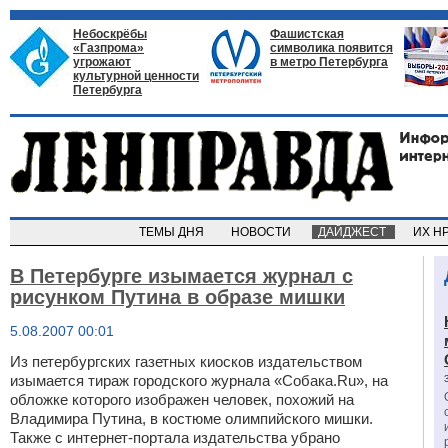
Небоскрёбы
Фашистская
«Газпрома»
символика появится
угрожают
в метро Петербурга
культурной ценности
Петербурга
ТЕМЫ ДНЯ
НОВОСТИ
ДАЙДЖЕСТ
ИХ Н
В Петербурге изымается журнал с
рисунком Путина в образе мишки
5.08.2007 00:01
Из петербургских газетных киосков издательством
изымается тираж городского журнала «Собака.Ru», на
обложке которого изображен человек, похожий на
Владимира Путина, в костюме олимпийского мишки.
Также с интернет-портала издательства убрано