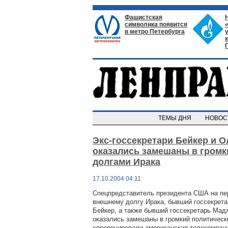
Фашистская
символика появится
в метро Петербурга
ТЕМЫ ДНЯ
НОВО
Экс-госсекретари Бейкер и О
оказались замешаны в громк
долгами Ирака
17.10.2004 04:11
Спецпредставитель президента США на пе
внешнему долгу Ирака, бывший госсекре
Бейкер, а также бывший госсекретарь Мад
оказались замешаны в громкий политическ
спровоцировали американская телекомпан