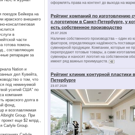
оформлять права на контент до выхода на марк
я поездок Бейкера на
Рейтинг компаний по изготовлению 
ии иракского внешнего
с логотипом в Санкт-Петербурге, у к
нно-консалтинговая
есть собственное производство
числится
25.07.2026
услуги в
Наличие собственного производства – один из 
вейтской части
факторов, определяющих надёжность поставщи
ла готова помочь
сувенирной продукции. Компании, которые не п
рд., составляющих
перепродают готовые товары, а сами изготавли
нные репарации за
сувениры и наносят логотип на собственном об
имеют ряд важных преимуществ.
рнала Nation и
Рейтинг клиник контурной пластики в
ранных дел Кувейта,
ководство о том, что
Петербурге
тся под неминуемой
23.07.2026
ртвой усилий США" по
са компания
ь иракского долга в
ый фонд,
oup и возглавляемая
lbright Group. При
 проект еще $2 млрд.,
 Carlyle Group.
компаниях Carlyle