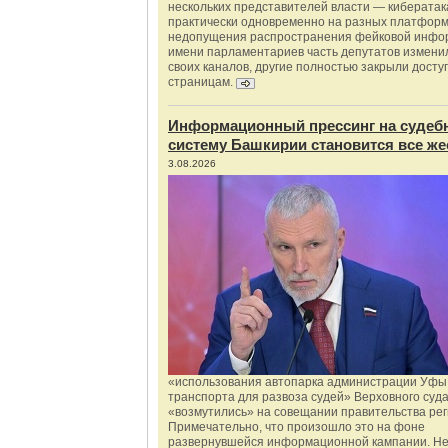
нескольких представителей власти — киберата
практически одновременно на разных платформ
недопущения распространения фейковой инфо
имени парламентариев часть депутатов измени
своих каналов, другие полностью закрыли доступ
страницам.
Информационный прессинг на судеб
систему Башкирии становится все же
3.08.2026
«использования автопарка администрации Уфы 
транспорта для развоза судей» Верховного суд
«возмутились» на совещании правительства рег
Примечательно, что произошло это на фоне
развернувшейся информационной кампании. Не