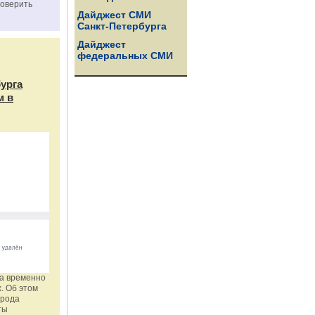
роверить
Дайджест СМИ
Санкт-Петербурга
Дайджест
федеральных СМИ
бурга
м в
га временно
. Об этом
орода
ты