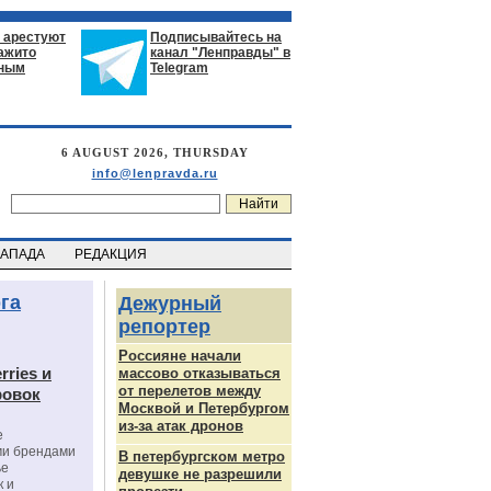
 арестуют
Подписывайтесь на
нажито
канал "Ленправды" в
ьным
Telegram
6 AUGUST 2026, THURSDAY
info@lenpravda.ru
ЗАПАДА
РЕДАКЦИЯ
га
Дежурный
репортер
Россияне начали
rries и
массово отказываться
от перелетов между
ровок
Москвой и Петербургом
из-за атак дронов
е
ми брендами
В петербургском метро
ье
девушке не разрешили
к и