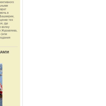
фективного
льными
зврат
омочь в
Башкирии,
ценке тех
я, где
ю волну
я Журавлева,
 (или
издания
тдали