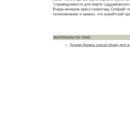
"справедливости для жертв саддамовского
Вчера вечером пресс-секретарь Олбрайт п
телекомпанию и заявил, что кувейтский про
МАТЕРИАЛЫ ПО ТЕМЕ:
Почему Кремль списал Ираку долг в