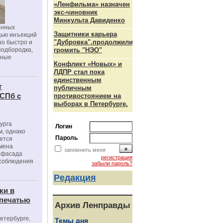
«Ленфильма» назначен
экс-чиновник
Минкульта Давиденко
анных
Защитники карьера
щью инъекций
"Дубровка".продолжили
но быстро и
подбородка,
громить "НЭО"
зные
Конфликт «Новых» и
ЛДПР стал пока
единственным
г
публичным
 СПб с
противостоянием на
выборах в Петербурге.
урга
Логин
, однако
Пароль
ется
мена
запомнить меня
я фасада
регистрация
 соблюдения
забыли пароль?
Редакция
ки в
 печатью
Архив Ленправды
Петербурге,
Темы дня