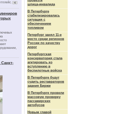
провезти
етплейс.
шпица‑инвалида
В Петербурге
сувениров
стабилизировалась
оторых
ситуация с
обеспечением
топливом
ключевых
Петербург занял 11-е
ка
место среди регионов
росто
России по качеству
вают
дорог
орудовании,
Петербургская
консерватория стала
агитировать ко
 Санкт-
вступлению в
беспилотные войска
В Петербурге будут
судить реставраторов
здания Биржи
В Петербурге провели
массовую проверку
пассажирских
автобусов
Новым главой