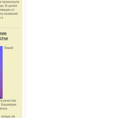
ка произошла
ах. В целях
рмации от
ла названия
 к
ную
стче
Темой
в качестве
а Башкирии
иона.
 лучше ли