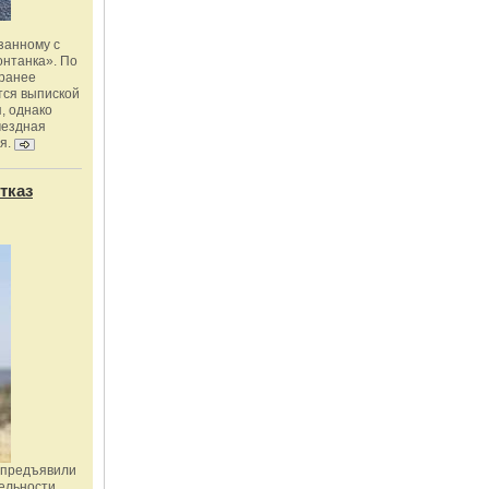
занному с
онтанка». По
 ранее
тся выпиской
, однако
мездная
я.
тказ
 предъявили
ельности,