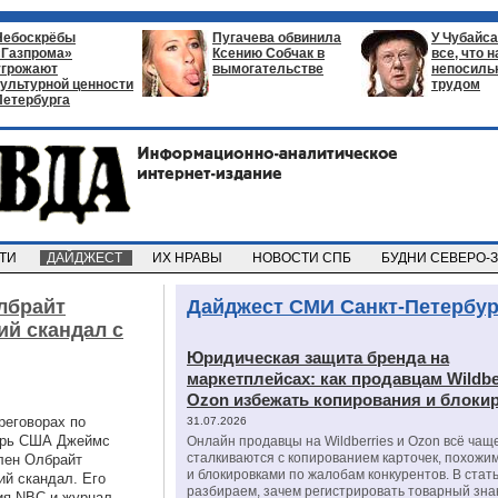
Небоскрёбы
Пугачева обвинила
У Чубайса
«Газпрома»
Ксению Собчак в
все, что 
угрожают
вымогательстве
непосил
культурной ценности
трудом
Петербурга
СТИ
ДАЙДЖЕСТ
ИХ НРАВЫ
НОВОСТИ СПБ
БУДНИ СЕВЕРО-
лбрайт
Дайджест СМИ Санкт-Петербур
ий скандал с
Юридическая защита бренда на
маркетплейсах: как продавцам Wildbe
Ozon избежать копирования и блоки
реговорах по
31.07.2026
тарь США Джеймс
Онлайн продавцы на Wildberries и Ozon всё чащ
сталкиваются с копированием карточек, похожи
лен Олбрайт
и блокировками по жалобам конкурентов. В стат
ий скандал. Его
разбираем, зачем регистрировать товарный зна
ия NBC и журнал