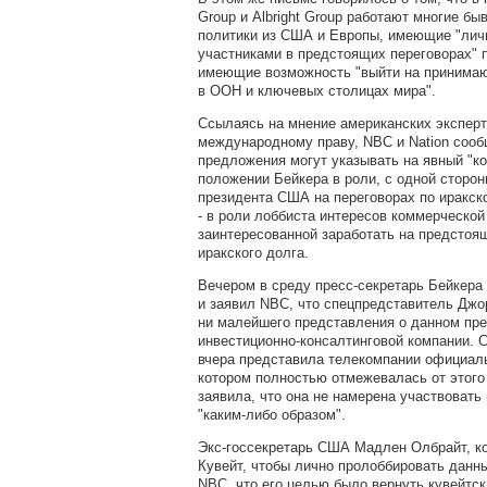
Group и Albright Group работают многие б
политики из США и Европы, имеющие "лич
участниками в предстоящих переговорах" п
имеющие возможность "выйти на принима
в ООН и ключевых столицах мира".
Ссылаясь на мнение американских эксперт
международному праву, NBC и Nation сооб
предложения могут указывать на явный "к
положении Бейкера в роли, с одной сторо
президента США на переговорах по иракско
- в роли лоббиста интересов коммерческой
заинтересованной заработать на предстоя
иракского долга.
Вечером в среду пресс-секретарь Бейкера 
и заявил NBC, что спецпредставитель Дж
ни малейшего представления о данном пр
инвестиционно-консалтинговой компании. С
вчера представила телекомпании официаль
котором полностью отмежевалась от этого
заявила, что она не намерена участвовать
"каким-либо образом".
Экс-госсекретарь США Мадлен Олбрайт, ко
Кувейт, чтобы лично пролоббировать данны
NBC, что его целью было вернуть кувейтск