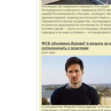
Росимущество завершило передачу 55% акций
Петербургского нефтяного терминала (ПНТ) свя
семьёй Ротенбергов АО «Росхим», сообщает «Ф
данным издания, переход контрольного пакета,
обращенного в доход государства, подтверждае
из реестра акционеров по состоянию на 10 июля
условия сделки — была ли это продажа, безвоз
передача и на каких условиях — не раскрываютс
ФСБ объявила Дурова* в розыск за о
сотрудничать с властями
29.07.2026
Сооснователю Telegram Павлу Дурову* в России
обвинение в содействии террористической деят