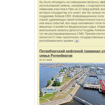
бы было обсуждать на совещаниях вопросы эф
использования земель, например, с подозрите
обменами участков в Уфе на 21 млрд рублей, во
которых государству, кто знает, мог бы сильно п
поддержке бойцов СВО. Информационное поле 
порой, удивляющее своей избирательностью в о
или иных событий, все чаще напоминает поле бо
мишенью становятся федеральные судьи. Нову
всколыхнули запросы депутата Госдумы Алексе
тут же растиражированные СМИ. Причем охотно
неохотно?) тему «разогнали» государственные 
республиканского уровня.
Петербургский нефтяной терминал о
семье Ротенбергов
31.07.2026