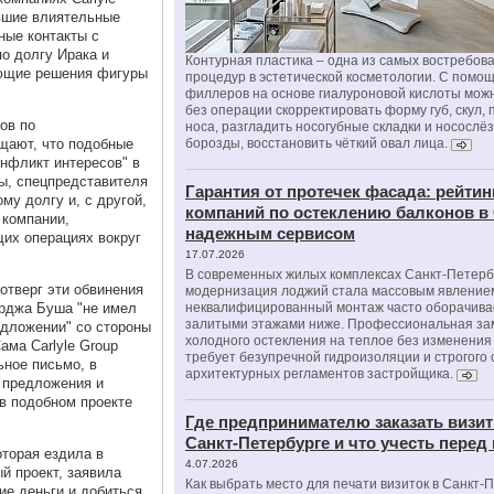
ывшие влиятельные
ные контакты с
о долгу Ирака и
Контурная пластика – одна из самых востребов
ющие решения фигуры
процедур в эстетической косметологии. С помо
филлеров на основе гиалуроновой кислоты мож
без операции скорректировать форму губ, скул, 
ов по
носа, разгладить носогубные складки и носослё
щают, что подобные
борозды, восстановить чёткий овал лица.
онфликт интересов" в
ны, спецпредставителя
Гарантия от протечек фасада: рейтин
му долгу и, с другой,
компаний по остеклению балконов в
 компании,
надежным сервисом
щих операциях вокруг
17.07.2026
В современных жилых комплексах Санкт-Петерб
отверг эти обвинения
модернизация лоджий стала массовым явлением
орджа Буша "не имел
неквалифицированный монтаж часто оборачива
залитыми этажами ниже. Профессиональная за
едложении" со стороны
холодного остекления на теплое без изменени
ама Carlyle Group
требует безупречной гидроизоляции и строгого
ное письмо, в
архитектурных регламентов застройщика.
 предложения и
 в подобном проекте
Где предпринимателю заказать визит
Санкт-Петербурге и что учесть перед
торая ездила в
4.07.2026
й проект, заявила
Как выбрать место для печати визиток в Санкт-
ие деньги и добиться