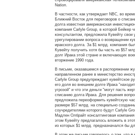
Nation.
В частности, как утверждает NBC, во врем
Ближний Восток для переговоров о списан
долга известная американская инвестицио
компания Carlyle Group, в которой Бейкер 
консультантом, предложила Кувейту свои 
урегулировании вопроса о возвращении ку
иракского долга. За $1 млрд. компания бы
Кувейту получить хотя бы часть из $57 мл
долг Ирака этой стране и включающих вое
вторжение 1990 года.
В письме, оказавшемся в распоряжении жу
направленном ранее в министерство иност
Carlyle Group предупреждает кувейтское ру
его доля во внешнем долге Ирака "находи
угрозой" и что эти деньги "могут пасть же
списанию долга Ирака. Для решения вопро
предложила переоформить кувейтскую част
размере $57 млрд. на специально созданн
соучредителями которого будут Carlyle Gr
Мадлен Олбрайт консалтинговая компания A
этом Кувейту предлагалось вложить в этот
из которых $1 млрд. предназначался бы для
В этом же письме говорилось о том, что в 