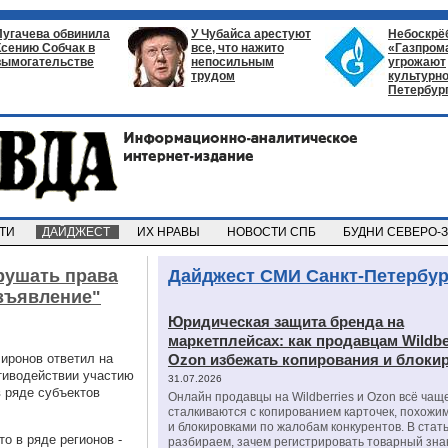
Пугачева обвинила
У Чубайса арестуют
Небоскрё
Ксению Собчак в
все, что нажито
«Газпром
вымогательстве
непосильным
угрожают
трудом
культурно
Петербур
СТИ
ДАЙДЖЕСТ
ИХ НРАВЫ
НОВОСТИ СПБ
БУДНИ СЕВЕРО-
рушать права
Дайджест СМИ Санкт-Петербур
зъявление"
Юридическая защита бренда на
маркетплейсах: как продавцам Wildbe
иронов ответил на
Ozon избежать копирования и блоки
тиводействии участию
31.07.2026
в ряде субъектов
Онлайн продавцы на Wildberries и Ozon всё чащ
сталкиваются с копированием карточек, похожи
и блокировками по жалобам конкурентов. В стат
о в ряде регионов -
разбираем, зачем регистрировать товарный зна