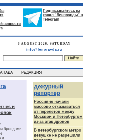
бы
Подписывайтесь на
а»
канал "Ленправды" в
Telegram
й ценности
га
8 AUGUST 2026, SATURDAY
info@lenpravda.ru
ЗАПАДА
РЕДАКЦИЯ
га
Дежурный
репортер
Россияне начали
rries и
массово отказываться
от перелетов между
ровок
Москвой и Петербургом
из-за атак дронов
е
ми брендами
В петербургском метро
ье
девушке не разрешили
к и