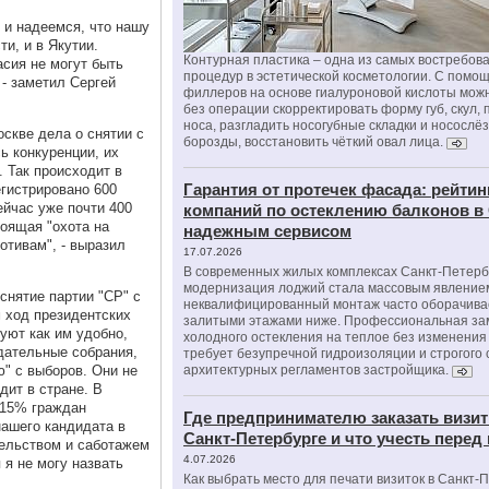
 и надеемся, что нашу
и, и в Якутии.
Контурная пластика – одна из самых востребов
сия не могут быть
процедур в эстетической косметологии. С помо
 - заметил Сергей
филлеров на основе гиалуроновой кислоты мож
без операции скорректировать форму губ, скул, 
носа, разгладить носогубные складки и носослё
скве дела о снятии с
борозды, восстановить чёткий овал лица.
ь конкуренции, их
. Так происходит в
Гарантия от протечек фасада: рейтин
егистрировано 600
ейчас уже почти 400
компаний по остеклению балконов в
тоящая "охота на
надежным сервисом
отивам", - выразил
17.07.2026
В современных жилых комплексах Санкт-Петерб
модернизация лоджий стала массовым явлением
снятие партии "СР" с
неквалифицированный монтаж часто оборачива
м ход президентских
залитыми этажами ниже. Профессиональная за
уют как им удобно,
холодного остекления на теплое без изменени
дательные собрания,
требует безупречной гидроизоляции и строгого
" с выборов. Они не
архитектурных регламентов застройщика.
дит в стране. В
 15% граждан
Где предпринимателю заказать визит
ашего кандидата в
Санкт-Петербурге и что учесть перед
тельством и саботажем
4.07.2026
я не могу назвать
Как выбрать место для печати визиток в Санкт-