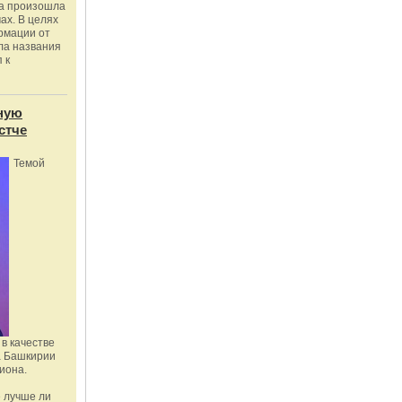
ка произошла
ах. В целях
рмации от
ла названия
 к
ную
стче
Темой
в качестве
а Башкирии
иона.
 лучше ли