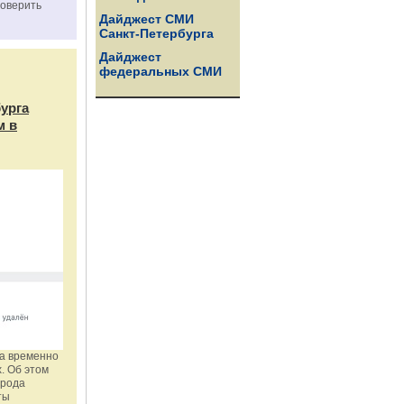
роверить
Дайджест СМИ
Санкт-Петербурга
Дайджест
федеральных СМИ
бурга
м в
га временно
. Об этом
орода
ты