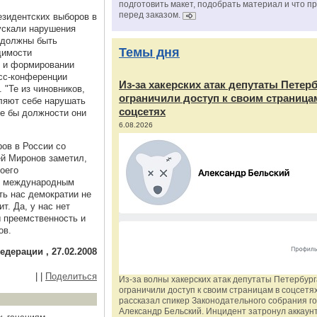
подготовить макет, подобрать материал и что п
перед заказом.
езидентских выборов в
пускали нарушения
 должны быть
Темы дня
димости
и и формировании
есс-конференции
Из‑за хакерских атак депутаты Петер
 "Те из чиновников,
ограничили доступ к своим страница
ляют себе нарушать
соцсетях
ие бы должности они
6.08.2026
ров в России со
ей Миронов заметил,
воего
м международным
ть нас демократии не
ит. Да, у нас нет
ы преемственность и
ов.
дерации , 27.02.2008
|
|
Поделиться
Из‑за волны хакерских атак депутаты Петербур
ограничили доступ к своим страницам в соцсетях
рассказал спикер Законодательного собрания г
Александр Бельский. Инцидент затронул аккаун