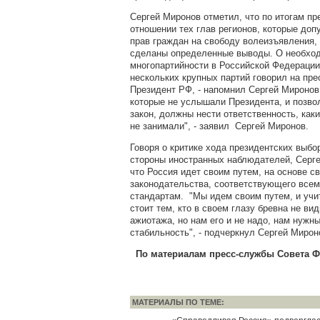
Сергей Миронов отметил, что по итогам пр
отношении тех глав регионов, которые до
прав граждан на свободу волеизъявления,
сделаны определенные выводы. О необхо
многопартийности в Российской Федераци
нескольких крупных партий говорил на пр
Президент РФ, - напомнил Сергей Миронов.
которые не услышали Президента, и позво
закон, должны нести ответственность, как
не занимали", - заявил Сергей Миронов.
Говоря о критике хода президентских выбо
стороны иностранных наблюдателей, Серг
что Россия идет своим путем, на основе с
законодательства, соответствующего все
стандартам. "Мы идем своим путем, и учи
стоит тем, кто в своем глазу бревна не вид
ажиотажа, но нам его и не надо, нам нужн
стабильность", - подчеркнул Сергей Мирон
По материалам пресс-службы Совета Фе
МАТЕРИАЛЫ ПО ТЕМЕ: