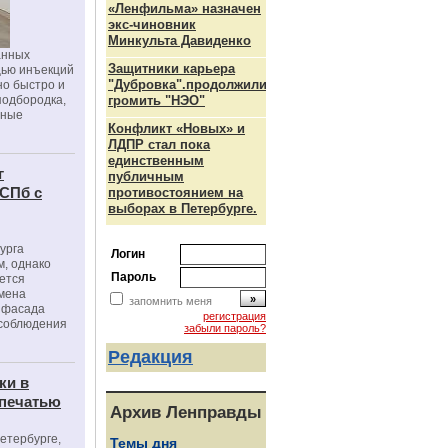
«Ленфильма» назначен
экс-чиновник
Минкульта Давиденко
анных
Защитники карьера
щью инъекций
"Дубровка".продолжили
но быстро и
подбородка,
громить "НЭО"
зные
Конфликт «Новых» и
ЛДПР стал пока
единственным
г
публичным
 СПб с
противостоянием на
выборах в Петербурге.
урга
Логин
, однако
Пароль
ется
мена
запомнить меня
я фасада
регистрация
 соблюдения
забыли пароль?
Редакция
ки в
 печатью
Архив Ленправды
Петербурге,
Темы дня