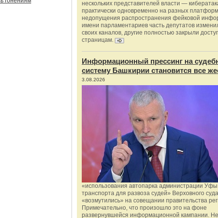
ь гонениям
нескольких представителей власти — киберата
практически одновременно на разных платформ
недопущения распространения фейковой инфо
имени парламентариев часть депутатов измени
своих каналов, другие полностью закрыли доступ
страницам.
Информационный прессинг на судеб
систему Башкирии становится все же
3.08.2026
«использования автопарка администрации Уфы 
транспорта для развоза судей» Верховного суд
«возмутились» на совещании правительства рег
Примечательно, что произошло это на фоне
развернувшейся информационной кампании. Не