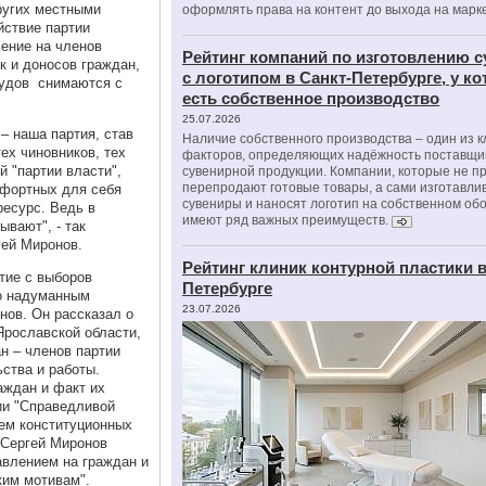
ругих местными
оформлять права на контент до выхода на марк
йствие партии
ление на членов
Рейтинг компаний по изготовлению 
к и доносов граждан,
с логотипом в Санкт-Петербурге, у к
судов снимаются с
есть собственное производство
25.07.2026
– наша партия, став
Наличие собственного производства – один из 
ех чиновников, тех
факторов, определяющих надёжность поставщи
й "партии власти",
сувенирной продукции. Компании, которые не п
перепродают готовые товары, а сами изготавли
мфортных для себя
сувениры и наносят логотип на собственном об
ресурс. Ведь в
имеют ряд важных преимуществ.
ывают", - так
ей Миронов.
Рейтинг клиник контурной пластики в
ятие с выборов
Петербурге
но надуманным
23.07.2026
нов. Он рассказал о
Ярославской области,
н – членов партии
ства и работы.
аждан и факт их
ии "Справедливой
ем конституционных
 Сергей Миронов
влением на граждан и
ким мотивам".