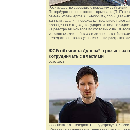
Росимущество завершило передачу 55% акций
Петербургского нефтяного терминала (ПНТ) свя
семьёй Ротенбергов АО «Росхим», сообщает «Ф
данным издания, переход контрольного пакета,
обращенного в доход государства, подтверждае
из реестра акционеров по состоянию на 10 июля
условия сделки — была ли это продажа, безвоз
передача и на каких условиях — не раскрываютс
ФСБ объявила Дурова* в розыск за о
сотрудничать с властями
29.07.2026
Сооснователю Telegram Павлу Дурову* в России
обвинение в содействии террористической деят