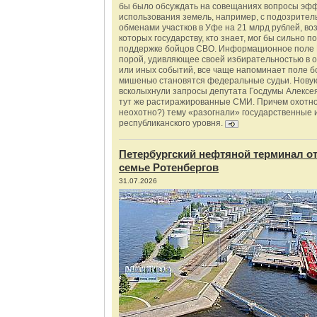
бы было обсуждать на совещаниях вопросы эф
использования земель, например, с подозрите
обменами участков в Уфе на 21 млрд рублей, во
которых государству, кто знает, мог бы сильно п
поддержке бойцов СВО. Информационное поле 
порой, удивляющее своей избирательностью в о
или иных событий, все чаще напоминает поле бо
мишенью становятся федеральные судьи. Нову
всколыхнули запросы депутата Госдумы Алексе
тут же растиражированные СМИ. Причем охотно
неохотно?) тему «разогнали» государственные 
республиканского уровня.
Петербургский нефтяной терминал о
семье Ротенбергов
31.07.2026