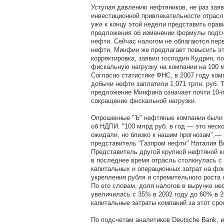
Уступая давлению нефтяников, не раз зая
инвестиционной привлекательности отрасл
уже к концу этой недели представить прав
предложения об изменении формулы подс
нефти. Сейчас налогом не облагаются перв
нефти, Минфин же предлагает повысить это
корректировка, заявил господин Кудрин, п
фискальную нагрузку на компании на 100 м
Согласно статистике ФНС, в 2007 году ко
добычи нефти заплатили 1,071 трлн. руб. 
предложение Минфина означает почти 10-
сокращение фискальной нагрузки.
Опрошенные "Ъ" нефтяные компании были
об НДПИ. "100 млрд руб. в год — это неск
ожидали, но близко к нашим прогнозам",—
представитель "Газпром нефти" Наталия В
Представитель другой крупной нефтяной к
в последнее время отрасль столкнулась с
капитальных и операционных затрат на фо
укрепления рубля и стремительного роста 
По его словам, доля налогов в выручке н
увеличилась с 35% в 2002 году до 60% в 2
капитальные затраты компаний за этот срок
По подсчетам аналитиков Deutsche Bank, и