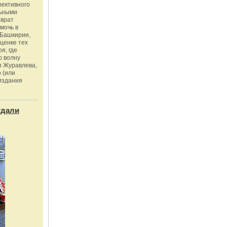
фективного
льными
зврат
омочь в
Башкирии,
ценке тех
я, где
ю волну
я Журавлева,
 (или
издания
тдали