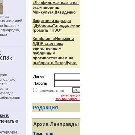
«Ленфильма» назначен
экс-чиновник
Минкульта Давиденко
анных
Защитники карьера
щью инъекций
"Дубровка".продолжили
но быстро и
подбородка,
громить "НЭО"
зные
Конфликт «Новых» и
ЛДПР стал пока
единственным
г
публичным
 СПб с
противостоянием на
выборах в Петербурге.
урга
Логин
, однако
Пароль
ется
мена
запомнить меня
я фасада
регистрация
 соблюдения
забыли пароль?
Редакция
ки в
 печатью
Архив Ленправды
Петербурге,
Темы дня