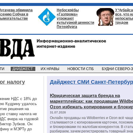
Пугачева обвинила
Небоскрёбы
У Чубайса
Ксению Собчак в
«Газпрома»
все, что 
вымогательстве
угрожают
непосил
культурной ценности
трудом
Петербурга
СТИ
ДАЙДЖЕСТ
ИХ НРАВЫ
НОВОСТИ СПБ
БУДНИ СЕВЕРО-
ог налогу
Дайджест СМИ Санкт-Петербур
Юридическая защита бренда на
ижение НДС с 18% до
маркетплейсах: как продавцам Wildbe
сею Кудрину удалось
Ozon избежать копирования и блоки
ятие решения на
31.07.2026
вую ставку налога не
Онлайн продавцы на Wildberries и Ozon всё чащ
НДС вчера на годовой
сталкиваются с копированием карточек, похожи
иктор Зубков. Он
и блокировками по жалобам конкурентов. В стат
нфину и МЭРТу до
разбираем, зачем регистрировать товарный зна