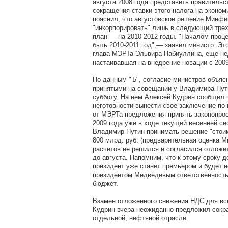
августа 2008 года представить правительс
сокращения ставки этого налога на эконом
пояснил, что августовское решение Минф
"инкорпорировать" лишь в следующий тре
план — на 2010-2012 годы. "Началом проц
быть 2010-2011 год",— заявил министр. Эт
глава МЭРТа Эльвира Набиуллина, еще н
настаивавшая на внедрение новации с 2009
По данным "Ъ", согласие министров объяс
принятыми на совещании у Владимира Пу
субботу. На нем Алексей Кудрин сообщил 
неготовности вынести свое заключение по
от МЭРТа предложения принять законопрое
2009 года уже в ходе текущей весенней се
Владимир Путин принимать решение "стои
800 млрд. руб. (предварительная оценка М
расчетов не решился и согласился отложи
до августа. Напомним, что к этому сроку 
президент уже станет премьером и будет н
президентом Медведевым ответственност
бюджет.
Взамен отложенного снижения НДС для вс
Кудрин вчера неожиданно предложил сок
отдельной, нефтяной отрасли.