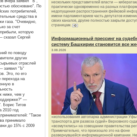
в вчера заявил "Ъ",
нескольких представителей власти — киберата
остью обосновано". По
практически одновременно на разных платформ
йских потребителей,
недопущения распространения фейковой инфо
имени парламентариев часть депутатов измени
тельные средства в
своих каналов, другие полностью закрыли доступ
ки газа. "Очевидно,
страницам.
ько за счет
т прибыли, которую
— сказал Сергей
Информационный прессинг на судеб
систему Башкирии становится все же
3.08.2026
ний по поводу
авители других
 сырьевых отраслей
— заявил "Ъ"
в. Это, по его
е перехода на
енную в
льность
к ниже, чем у
поддержке?" —
. Борис Титов
а 2010 год
дпринимателей: "Такое
«использования автопарка администрации Уфы 
ва принимало
транспорта для развоза судей» Верховного суд
вки до 15% c 2009
«возмутились» на совещании правительства рег
Примечательно, что произошло это на фоне
развернувшейся информационной кампании. Не