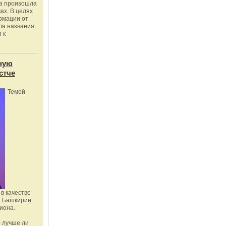
ка произошла
ах. В целях
рмации от
ла названия
 к
ную
стче
Темой
в качестве
а Башкирии
иона.
 лучше ли