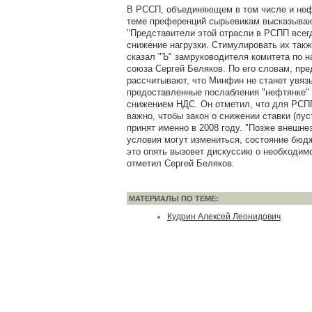
В РССП, объединяющем в том числе и неф
теме преференций сырьевикам высказываю
"Представители этой отрасли в РСПП всег
снижение нагрузки. Стимулировать их так
сказал "Ъ" замруководителя комитета по н
союза Сергей Беляков. По его словам, пр
рассчитывают, что Минфин не станет увяз
предоставленные послабления "нефтянке"
снижением НДС. Он отметил, что для РСП
важно, чтобы закон о снижении ставки (пус
принят именно в 2008 году. "Позже внешн
условия могут измениться, состояние бюд
это опять вызовет дискуссию о необходим
отметил Сергей Беляков.
МАТЕРИАЛЫ ПО ТЕМЕ:
Кудрин Алексей Леонидович