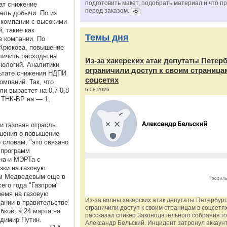
подготовить макет, подобрать материал и что п
ат снижение
перед заказом.
рель добычи. По их
 компании с высокими
, такие как
Темы дня
е компании. По
 Крюкова, повышение
личить расходы на
Из‑за хакерских атак депутаты Петер
нологий. Аналитики
ограничили доступ к своим страница
льтате снижения НДПИ
соцсетях
мпаний. Так, что
и вырастет на 0,7-0,8
6.08.2026
, ТНК-ВР на — 1,
и газовая отрасль.
ешения о повышение
 словам, "это связано
 программ
на и МЭРТа с
зки на газовую
ем Медведевым еще в
сего года "Газпром"
ремя на газовую
Из‑за волны хакерских атак депутаты Петербур
ании в правительстве
ограничили доступ к своим страницам в соцсетях
бков, а 24 марта на
рассказал спикер Законодательного собрания г
димир Путин.
Александр Бельский. Инцидент затронул аккаун