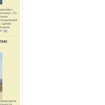
занному с
онтанка». По
 ранее
тся выпиской
, однако
мездная
я.
тказ
 предъявили
ельности,