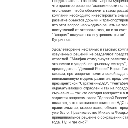
Представитель "Газпрома" Сергей Куприяно
что принятое решение "экономически полн
его словам, чтобы обеспечить газом росси
компании необходимо инвестировать значи
развитие объектов добычи и транспортиров
что этот вопрос необходимо решать не тол
поступлений от экспорта газа, но и за сче
"Газпром" получает на внутреннем рынке",
Куприянов.
Удовлетворение нефтяных и газовых компа
озвученных решений не разделяют предст
отраслей. "Минфин стимулирует развитие
экономики в ущерб несырьевому сектору",
председатель "Деловой России" Борис Тито
словам, противоречит политической задач
инновационную модель развития, предлож
президентской "Стратегии-2020". "Рентабе
обрабатывающих отраслей и так на порядо
сырьевых — так кто сегодня нуждается в 
задается вопросом глава "Деловой России"
полагает, что отложившее снижение НДС н
правительство, скорее всего, обманет пре
уже было. Правительство Михаила Фрадко
принципиальное решение о сокращении ста
года. Ну, и где оно?"