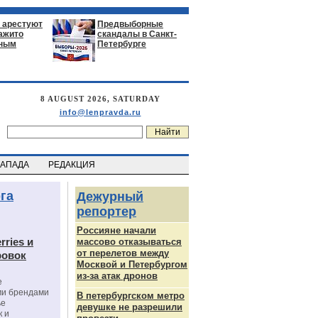
 арестуют
Предвыборные
нажито
скандалы в Санкт-
ьным
Петербурге
8 AUGUST 2026, SATURDAY
info@lenpravda.ru
ЗАПАДА
РЕДАКЦИЯ
га
Дежурный
репортер
Россияне начали
rries и
массово отказываться
от перелетов между
ровок
Москвой и Петербургом
из-за атак дронов
е
ми брендами
В петербургском метро
ье
девушке не разрешили
к и