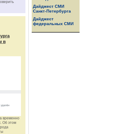
роверить
Дайджест СМИ
Санкт-Петербурга
Дайджест
федеральных СМИ
бурга
м в
га временно
. Об этом
орода
ты