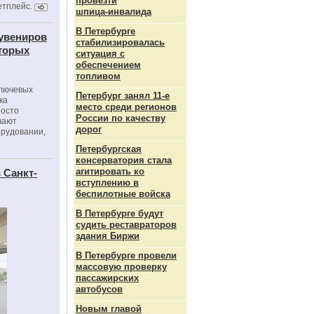
провезти
етплейс.
шпица‑инвалида
В Петербурге
сувениров
стабилизировалась
оторых
ситуация с
обеспечением
топливом
ключевых
Петербург занял 11-е
ка
место среди регионов
росто
России по качеству
вают
дорог
орудовании,
Петербургская
консерватория стала
агитировать ко
 Санкт-
вступлению в
беспилотные войска
В Петербурге будут
судить реставраторов
здания Биржи
В Петербурге провели
массовую проверку
пассажирских
автобусов
Новым главой