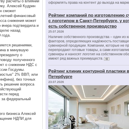
тву расчеты о влиянии
оформлять права на контент до выхода на марк
ику. Алексей Кудрин
ин сможет
Рейтинг компаний по изготовлению 
хлетний финансовый
с логотипом в Санкт-Петербурге, у к
есса снижения может
о вчера подтвердила и
есть собственное производство
еделю назад
25.07.2026
 года.
Наличие собственного производства – один из 
факторов, определяющих надёжность поставщи
няется решениями,
сувенирной продукции. Компании, которые не п
тина в минувшую
перепродают готовые товары, а сами изготавли
сувениры и наносят логотип на собственном об
президенту о
имеют ряд важных преимуществ.
 поводу полученного
кт о снижении НДС с
ссии Госдумы.
Рейтинг клиник контурной пластики в
мостью" 2% ВВП, или
Петербурге
инфина), без точных
23.07.2026
ть решение вопроса
действующий
ести перед
ь за федеральный
его бизнеса Алексей
ращение НДПИ для