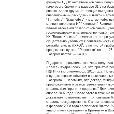
формулы НДПИ нефтяные компании получ
налогового бремени в размере $1,3 на бар
оценке, более других от новации выгадают
операционными расходами и низкой маржей
"Татнефть", "Башнефть" и малые нефтяны
мнению аналитика ИГ "Капиталъ" Виталия
планки отсечения позволит компаниям уве
геологоразведку и на внедрение новых тех
ИК "Велес Капитал" отмечают, что в резу
существенно увеличится рентабельность ко
рентабельность ЛУКОЙЛа по чистой прибыл
процентного пункта, "Роснефти" на — 1,25
"Газпром нефти" — на 0,85.
Подарок от правительства вчера получила 
Алексей Кудрин сообщил, что принятие р
НДПИ на газ отложено до 2010 года. По его
с существенным объемом инвестиционных
"Газпрома"". Напомним, что доклад Минфи
предложениями о резком увеличении нагру
отрасль был "принят к сведению" Дмитри
апреле 2007 года. После этого в течение в
доказывал правительству, что повышать б
отрасль преждевременно. С этим на совещ
в феврале 2008 года согласился Виктор Зу
аналогичном совещании в Кремле — и Вла