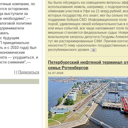
бы было обсуждать на совещаниях вопросы эф
тяные компании, по
использования земель, например, с подозрите
тся осторожнее.
обменами участков в Уфе на 21 млрд рублей, во
да выступали за
которых государству, кто знает, мог бы сильно п
же необходимо",—
поддержке бойцов СВО. Информационное поле 
алоговой политике
порой, удивляющее своей избирательностью в о
едприниматели
или иных событий, все чаще напоминает поле бо
мишенью становятся федеральные судьи. Нову
ывать
всколыхнули запросы депутата Госдумы Алексе
 с будущим
тут же растиражированные СМИ. Причем охотно
П принципиально
неохотно?) тему «разогнали» государственные 
ть и с 2010 года) был
республиканского уровня.
еэкономические
жета — ухудшиться, и
Петербургский нефтяной терминал о
ости снижения",—
семье Ротенбергов
|
|
Поделиться
31.07.2026