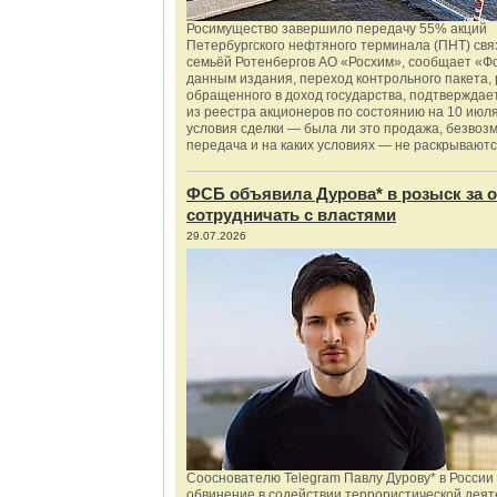
Росимущество завершило передачу 55% акций
Петербургского нефтяного терминала (ПНТ) свя
семьёй Ротенбергов АО «Росхим», сообщает «Ф
данным издания, переход контрольного пакета,
обращенного в доход государства, подтверждае
из реестра акционеров по состоянию на 10 июля
условия сделки — была ли это продажа, безвоз
передача и на каких условиях — не раскрываютс
ФСБ объявила Дурова* в розыск за о
сотрудничать с властями
29.07.2026
Сооснователю Telegram Павлу Дурову* в России
обвинение в содействии террористической деят