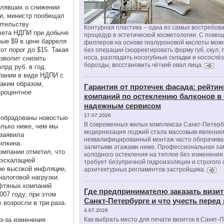
влявших о снижении
и, министр пообещал
ительству
Контурная пластика – одна из самых востребов
чета НДПИ при добыче
процедур в эстетической косметологии. С помо
ые $9 в цене барреля
филлеров на основе гиалуроновой кислоты мож
т порог до $15. Такая
без операции скорректировать форму губ, скул, 
носа, разгладить носогубные складки и носослё
озволит снизить
борозды, восстановить чёткий овал лица.
лрд руб. в год.
мпании в виде НДПИ с
Таким образом,
Гарантия от протечек фасада: рейтин
процентное
компаний по остеклению балконов в
надежным сервисом
17.07.2026
 обрадованы новостью
В современных жилых комплексах Санкт-Петерб
олько ниже, чем мы
модернизация лоджий стала массовым явлением
 заявила
неквалифицированный монтаж часто оборачива
илкина.
залитыми этажами ниже. Профессиональная за
омпании отметил, что
холодного остекления на теплое без изменени
 эскалацией
требует безупречной гидроизоляции и строгого
не высокой инфляции,
архитектурных регламентов застройщика.
налоговой нагрузки.
ефтяных компаний
Где предпринимателю заказать визит
007 году, при этом
Санкт-Петербурге и что учесть перед
 возросли в три раза.
4.07.2026
з-за изменения
Как выбрать место для печати визиток в Санкт-