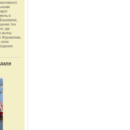
фективного
льными
зврат
омочь в
Башкирии,
ценке тех
я, где
ю волну
я Журавлева,
 (или
издания
тдали