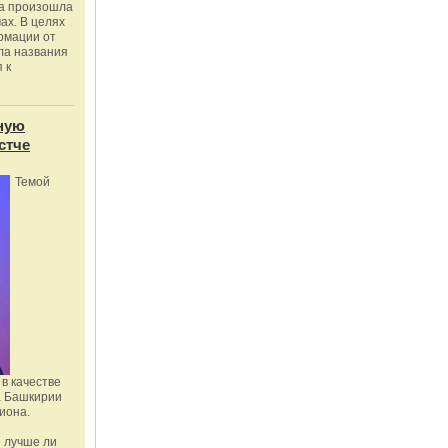
ка произошла
ах. В целях
рмации от
ла названия
 к
ную
стче
Темой
в качестве
а Башкирии
иона.
 лучше ли