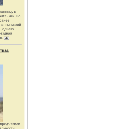
занному с
онтанка». По
 ранее
тся выпиской
, однако
мездная
я.
тказ
 предъявили
ельности,