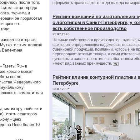
бодилось после того,
оформлять права на контент до выхода на марк
авительства города
орта, туризма и
Рейтинг компаний по изготовлению 
ерации он проработал
с логотипом в Санкт-Петербурге, у к
 и срок его
есть собственное производство
 года.
25.07.2026
заявил во вторник,
Наличие собственного производства – один из 
о Мутко: с этим должна
факторов, определяющих надёжность поставщи
сувенирной продукции. Компании, которые не п
а Валентина
перепродают готовые товары, а сами изготавли
сувениры и наносят логотип на собственном об
имеют ряд важных преимуществ.
 «Газеты.Ru» в
кое кресло может
аботы после
Рейтинг клиник контурной пластики в
льства Федерального
Петербурге
оммунальному
23.07.2026
должность заместителя
одним из крупнейших и
а), стать сенатором
акону «ценз
оде на Неве более 10