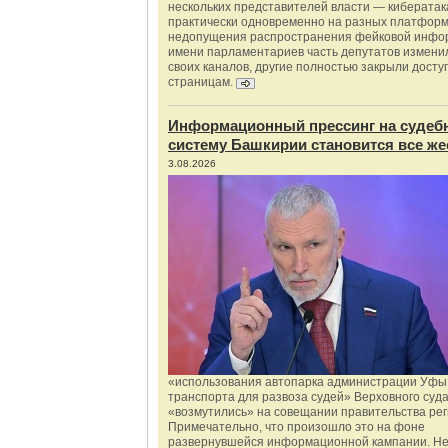
нескольких представителей власти — киберата
практически одновременно на разных платформ
недопущения распространения фейковой инфо
имени парламентариев часть депутатов измени
своих каналов, другие полностью закрыли доступ
страницам.
Информационный прессинг на судеб
систему Башкирии становится все же
3.08.2026
«использования автопарка администрации Уфы 
транспорта для развоза судей» Верховного суд
«возмутились» на совещании правительства рег
Примечательно, что произошло это на фоне
развернувшейся информационной кампании. Не