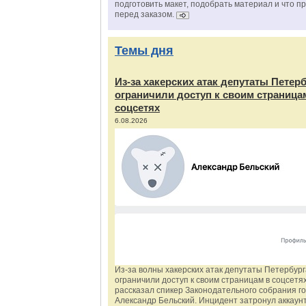
подготовить макет, подобрать материал и что п
перед заказом.
Темы дня
Из‑за хакерских атак депутаты Петер
ограничили доступ к своим страница
соцсетях
6.08.2026
Из‑за волны хакерских атак депутаты Петербур
ограничили доступ к своим страницам в соцсетях
рассказал спикер Законодательного собрания г
Александр Бельский. Инцидент затронул аккаун