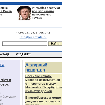
орные
У Чубайса арестуют
в Санкт-
все, что нажито
ге
непосильным
трудом
7 AUGUST 2026, FRIDAY
info@lenpravda.ru
ЗАПАДА
РЕДАКЦИЯ
га
Дежурный
репортер
Россияне начали
rries и
массово отказываться
от перелетов между
ровок
Москвой и Петербургом
из-за атак дронов
е
ми брендами
В петербургском метро
ье
девушке не разрешили
к и