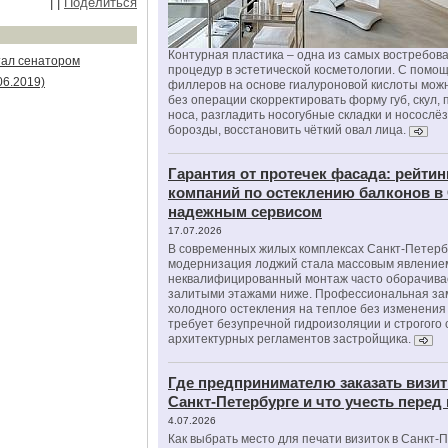
|
|
Поделиться
Контурная пластика – одна из самых востребов
тал сенатором
процедур в эстетической косметологии. С помо
06.2019)
филлеров на основе гиалуроновой кислоты мож
без операции скорректировать форму губ, скул, 
носа, разгладить носогубные складки и носослё
борозды, восстановить чёткий овал лица.
Гарантия от протечек фасада: рейтин
компаний по остеклению балконов в
надежным сервисом
17.07.2026
В современных жилых комплексах Санкт-Петерб
модернизация лоджий стала массовым явлением
неквалифицированный монтаж часто оборачива
залитыми этажами ниже. Профессиональная за
холодного остекления на теплое без изменени
требует безупречной гидроизоляции и строгого
архитектурных регламентов застройщика.
Где предпринимателю заказать визит
Санкт-Петербурге и что учесть перед
4.07.2026
Как выбрать место для печати визиток в Санкт-