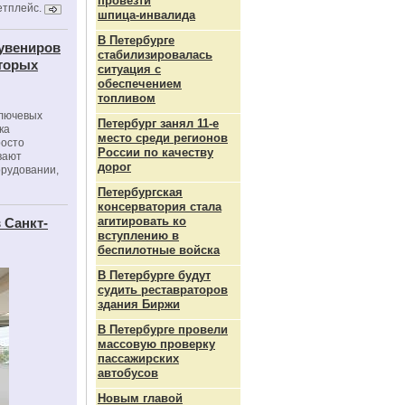
провезти
етплейс.
шпица‑инвалида
В Петербурге
сувениров
стабилизировалась
оторых
ситуация с
обеспечением
топливом
ключевых
Петербург занял 11-е
ка
место среди регионов
росто
России по качеству
вают
дорог
орудовании,
Петербургская
консерватория стала
агитировать ко
 Санкт-
вступлению в
беспилотные войска
В Петербурге будут
судить реставраторов
здания Биржи
В Петербурге провели
массовую проверку
пассажирских
автобусов
Новым главой