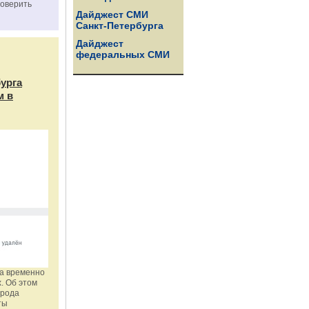
роверить
Дайджест СМИ
Санкт-Петербурга
Дайджест
федеральных СМИ
бурга
м в
га временно
. Об этом
орода
ты