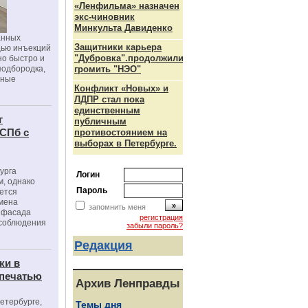
«Ленфильма» назначен
экс-чиновник
Минкульта Давиденко
анных
Защитники карьера
щью инъекций
"Дубровка".продолжили
но быстро и
подбородка,
громить "НЭО"
зные
Конфликт «Новых» и
ЛДПР стал пока
единственным
г
публичным
 СПб с
противостоянием на
выборах в Петербурге.
урга
Логин
, однако
Пароль
ется
мена
запомнить меня
я фасада
регистрация
 соблюдения
забыли пароль?
Редакция
ки в
 печатью
Архив Ленправды
Петербурге,
Темы дня