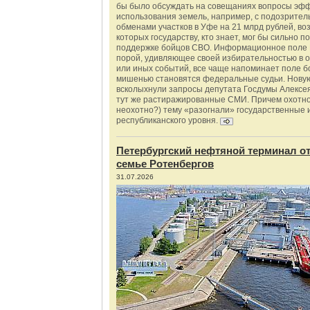
бы было обсуждать на совещаниях вопросы эф
использования земель, например, с подозрите
обменами участков в Уфе на 21 млрд рублей, во
которых государству, кто знает, мог бы сильно п
поддержке бойцов СВО. Информационное поле 
порой, удивляющее своей избирательностью в о
или иных событий, все чаще напоминает поле бо
мишенью становятся федеральные судьи. Нову
всколыхнули запросы депутата Госдумы Алексе
тут же растиражированные СМИ. Причем охотно
неохотно?) тему «разогнали» государственные 
республиканского уровня.
Петербургский нефтяной терминал о
семье Ротенбергов
31.07.2026