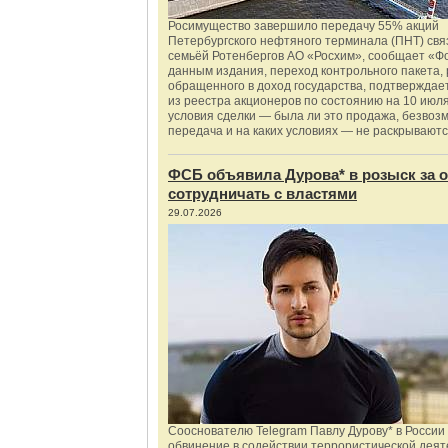
Росимущество завершило передачу 55% акций
Петербургского нефтяного терминала (ПНТ) свя
семьёй Ротенбергов АО «Росхим», сообщает «Ф
данным издания, переход контрольного пакета,
обращенного в доход государства, подтверждае
из реестра акционеров по состоянию на 10 июля
условия сделки — была ли это продажа, безвоз
передача и на каких условиях — не раскрываютс
ФСБ объявила Дурова* в розыск за о
сотрудничать с властями
29.07.2026
Сооснователю Telegram Павлу Дурову* в России
обвинение в содействии террористической деят