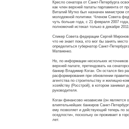
Кресло сенатора от Санкт-Петербурга осво
как член верхней палаты парламента от пр
Виталий Мутко был назначен министром сп
молодежной политики. Членом Совета фед
чуть больше года, с 21 февраля 2007 года,
полномочий истекал только в декабре 2011
Спикер Совета федерации Сергей Миронов 
что не знает пока, кто мог бы занять мест
определиться губернатор Санкт-Петербург
Матвиенко.
Но, по информации нескольких источников
верхней палате, претендовать на сенаторс
банкир Владимир Коган. Он остался без р
расформирования при обновлении правите
агентства по строительству и жилищно-к
хозяйству (Росстрой), в котором занимал 
руководителя.
Коган финансово независим (он является 
влиятельнейших банкиров Санкт-Петербург
ему позволяет и действующий теперь по з
оседлости», поскольку он проживает в гор
лет.