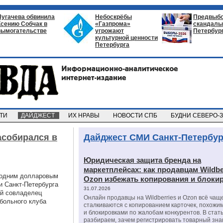
Пугачева обвинила
Небоскрёбы
Предвыб
Ксению Собчак в
«Газпрома»
скандалы 
вымогательстве
угрожают
Петербур
культурной ценности
Петербурга
СТИ
ДАЙДЖЕСТ
ИХ НРАВЫ
НОВОСТИ СПБ
БУДНИ СЕВЕРО-
асобирался в
Дайджест СМИ Санкт-Петербур
Юридическая защита бренда на
маркетплейсах: как продавцам Wildbe
 одним долларовым
Ozon избежать копирования и блоки
и Санкт-Петербурга
31.07.2026
ий совладелец
Онлайн продавцы на Wildberries и Ozon всё чащ
больного клуба
сталкиваются с копированием карточек, похожи
и блокировками по жалобам конкурентов. В стат
разбираем, зачем регистрировать товарный зна