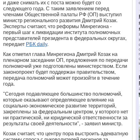
и даже снимать их с поста можно будет со
следующего года. С таким заявлением перед
членами Общественной палаты РФ (ОП) выступил
министр регионального развития Дмитрий Козак.
Эксперты считают
, что реформы Минрегиона -
первый шаг к ликвидации института полномочных
представителей президента в федеральных округах,
передает
РБК daily
.
Как отметил глава Минрегиона Дмитрий Козак на
пленарном заседании ОП, предложения по передачи
полномочий уже подготовлены министерством. Если
законопроект будет поддержан правительством,
передача полномочий может произойти в течение
года.
"Сегодня подавляющее большинство полномочий,
которые оказывают определяющее влияние на
социально-экономическое развитие территорий,
закреплены за федеральным центром, у которого нет
ни практической, ни юридической ответственности за
результаты своей деятельности", - заявил министр.
Козак считает, что центру пора выстроить адекватную
систему спроса с руководителей регионов за