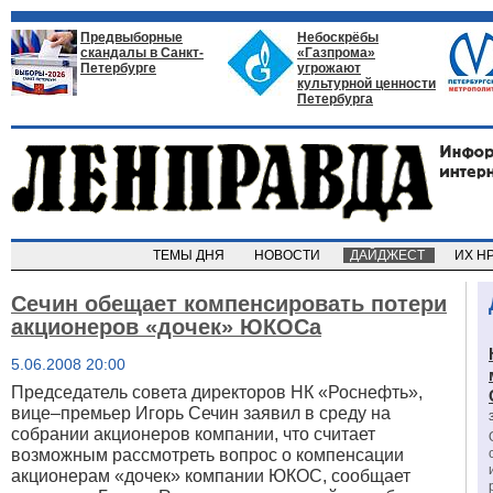
Предвыборные
Небоскрёбы
скандалы в Санкт-
«Газпрома»
Петербурге
угрожают
культурной ценности
Петербурга
ТЕМЫ ДНЯ
НОВОСТИ
ДАЙДЖЕСТ
ИХ Н
Сечин обещает компенсировать потери
акционеров «дочек» ЮКОСа
5.06.2008 20:00
Председатель совета директоров НК «Роснефть»,
вице–премьер Игорь Сечин заявил в среду на
собрании акционеров компании, что считает
возможным рассмотреть вопрос о компенсации
акционерам «дочек» компании ЮКОС, сообщает