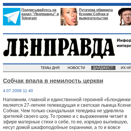
Подписывайтесь на
Пугачева обвинила
канал "Ленправды" в
Ксению Собчак в
Telegram
вымогательстве
ТЕМЫ ДНЯ
НОВОСТИ
ДАЙДЖЕСТ
ИХ Н
Собчак впала в немилость церкви
4.07.2008 11:40
Напомним, главной и единственной героиней «Блондинки
является 27-летняя телеведущая и светская львица Ксени
Собчак. Чем только скандальная теледива не удивляла
зрителей своего шоу. То громко и с выражением читает в
эфире матерные стихи о себе, то ее, изрядно выпившую,
несут домой шкафоподобные охранники, а то и вовсе