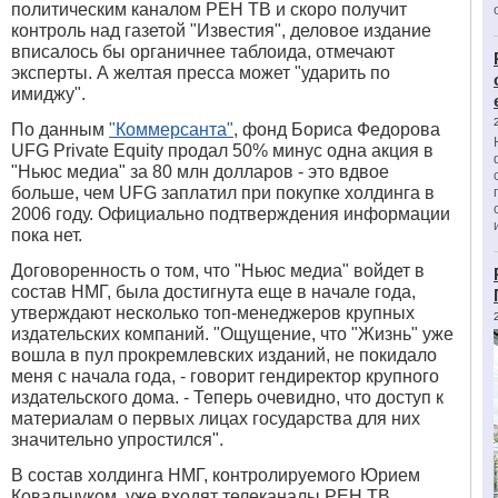
политическим каналом РЕН ТВ и скоро получит
контроль над газетой "Известия", деловое издание
вписалось бы органичнее таблоида, отмечают
эксперты. А желтая пресса может "ударить по
имиджу".
По данным
"Коммерсанта"
, фонд Бориса Федорова
UFG Private Equity продал 50% минус одна акция в
"Ньюс медиа" за 80 млн долларов - это вдвое
больше, чем UFG заплатил при покупке холдинга в
2006 году. Официально подтверждения информации
пока нет.
Договоренность о том, что "Ньюс медиа" войдет в
состав НМГ, была достигнута еще в начале года,
утверждают несколько топ-менеджеров крупных
издательских компаний. "Ощущение, что "Жизнь" уже
вошла в пул прокремлевских изданий, не покидало
меня с начала года, - говорит гендиректор крупного
издательского дома. - Теперь очевидно, что доступ к
материалам о первых лицах государства для них
значительно упростился".
В состав холдинга НМГ, контролируемого Юрием
Ковальчуком, уже входят телеканалы РЕН ТВ,