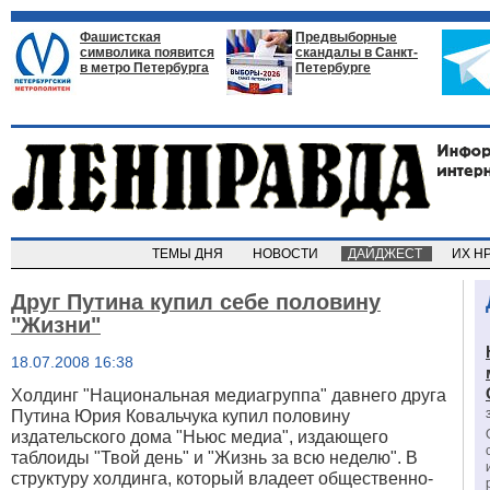
Фашистская
Предвыборные
символика появится
скандалы в Санкт-
в метро Петербурга
Петербурге
ТЕМЫ ДНЯ
НОВОСТИ
ДАЙДЖЕСТ
ИХ Н
Друг Путина купил себе половину
"Жизни"
18.07.2008 16:38
Холдинг "Национальная медиагруппа" давнего друга
Путина Юрия Ковальчука купил половину
издательского дома "Ньюс медиа", издающего
таблоиды "Твой день" и "Жизнь за всю неделю". В
структуру холдинга, который владеет общественно-