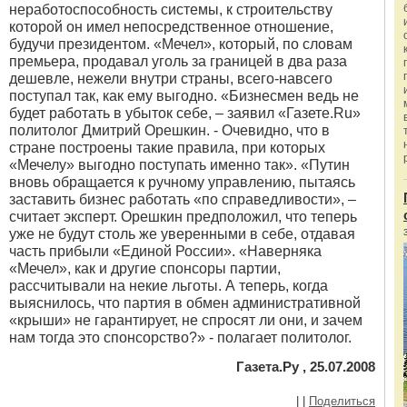
неработоспособность системы, к строительству
которой он имел непосредственное отношение,
будучи президентом. «Мечел», который, по словам
премьера, продавал уголь за границей в два раза
дешевле, нежели внутри страны, всего-навсего
поступал так, как ему выгодно. «Бизнесмен ведь не
будет работать в убыток себе, – заявил «Газете.Ru»
политолог Дмитрий Орешкин. - Очевидно, что в
стране построены такие правила, при которых
«Мечелу» выгодно поступать именно так». «Путин
вновь обращается к ручному управлению, пытаясь
заставить бизнес работать «по справедливости», –
считает эксперт. Орешкин предположил, что теперь
уже не будут столь же уверенными в себе, отдавая
часть прибыли «Единой России». «Наверняка
«Мечел», как и другие спонсоры партии,
рассчитывали на некие льготы. А теперь, когда
выяснилось, что партия в обмен административной
«крыши» не гарантирует, не спросят ли они, и зачем
нам тогда это спонсорство?» - полагает политолог.
Газета.Ру , 25.07.2008
|
|
Поделиться