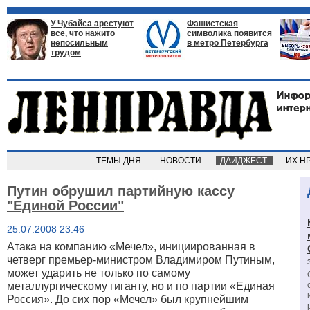
У Чубайса арестуют
Фашистская
все, что нажито
символика появится
непосильным
в метро Петербурга
трудом
ТЕМЫ ДНЯ
НОВОСТИ
ДАЙДЖЕСТ
ИХ Н
Путин обрушил партийную кассу
"Единой России"
25.07.2008 23:46
Атака на компанию «Мечел», инициированная в
четверг премьер-министром Владимиром Путиным,
может ударить не только по самому
металлургическому гиганту, но и по партии «Единая
Россия». До сих пор «Мечел» был крупнейшим