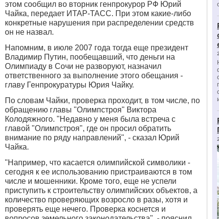
этом сообщил во вторник генпрокурор РФ Юрий
Чайка, передает ИТАР-ТАСС. При этом какие-либо
конкретные нарушения при распределении средств
он не назвал.
Напомним, в июле 2007 года тогда еще президент
Владимир Путин, пообещавший, что деньги на
Олимпиаду в Сочи не разворуют
, назначил
ответственного за выполнение этого обещания -
главу Генпрокуратуры Юрия Чайку
.
По словам Чайки, проверка проходит, в том числе, по
обращению главы "Олимпстроя" Виктора
Колодяжного. "Недавно у меня была встреча с
главой "Олимпстроя", где он просил обратить
внимание по ряду направлений", - сказал Юрий
Чайка.
"Например, что касается олимпийской символики -
сегодня к ее использованию пристраиваются в том
числе и мошенники. Кроме того, еще не успели
приступить к строительству олимпийских объектов, а
количество проверяющих возросло в разы, хотя и
проверять еще нечего. Проверка коснется и
вопросов земельного законодательства", - пояснил