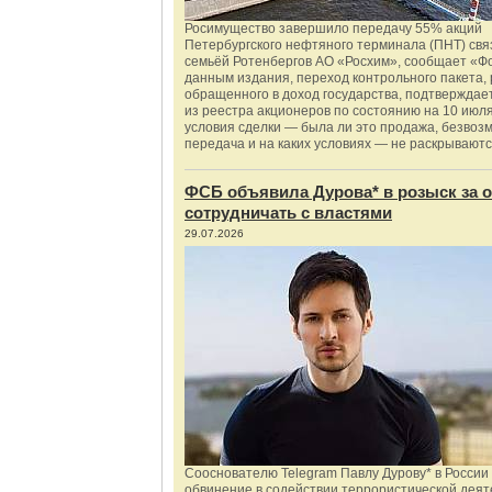
Росимущество завершило передачу 55% акций
Петербургского нефтяного терминала (ПНТ) свя
семьёй Ротенбергов АО «Росхим», сообщает «Ф
данным издания, переход контрольного пакета,
обращенного в доход государства, подтверждае
из реестра акционеров по состоянию на 10 июля
условия сделки — была ли это продажа, безвоз
передача и на каких условиях — не раскрываютс
ФСБ объявила Дурова* в розыск за о
сотрудничать с властями
29.07.2026
Сооснователю Telegram Павлу Дурову* в России
обвинение в содействии террористической деят