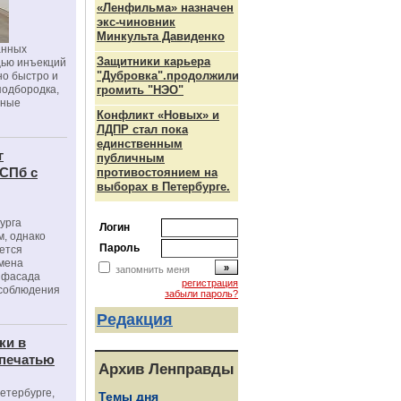
«Ленфильма» назначен
экс-чиновник
Минкульта Давиденко
анных
Защитники карьера
щью инъекций
"Дубровка".продолжили
но быстро и
подбородка,
громить "НЭО"
зные
Конфликт «Новых» и
ЛДПР стал пока
единственным
г
публичным
 СПб с
противостоянием на
выборах в Петербурге.
урга
Логин
, однако
Пароль
ется
мена
запомнить меня
я фасада
регистрация
 соблюдения
забыли пароль?
Редакция
ки в
 печатью
Архив Ленправды
Петербурге,
Темы дня