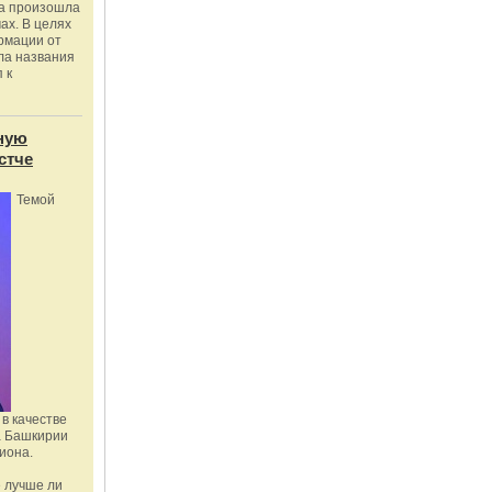
ка произошла
ах. В целях
рмации от
ла названия
 к
ную
стче
Темой
в качестве
а Башкирии
иона.
 лучше ли