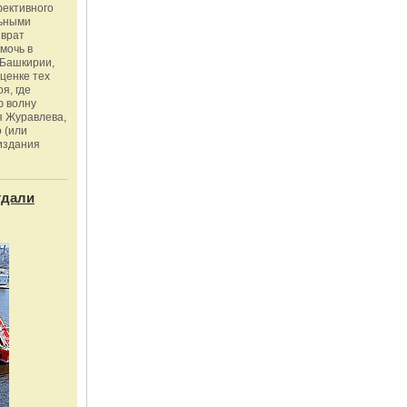
фективного
льными
зврат
омочь в
Башкирии,
ценке тех
я, где
ю волну
я Журавлева,
 (или
издания
тдали