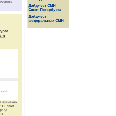
роверить
Дайджест СМИ
Санкт-Петербурга
Дайджест
федеральных СМИ
бурга
м в
га временно
. Об этом
орода
ты