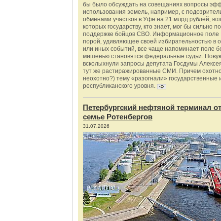
бы было обсуждать на совещаниях вопросы эф
использования земель, например, с подозрите
обменами участков в Уфе на 21 млрд рублей, во
которых государству, кто знает, мог бы сильно п
поддержке бойцов СВО. Информационное поле 
порой, удивляющее своей избирательностью в о
или иных событий, все чаще напоминает поле бо
мишенью становятся федеральные судьи. Нову
всколыхнули запросы депутата Госдумы Алексе
тут же растиражированные СМИ. Причем охотно
неохотно?) тему «разогнали» государственные 
республиканского уровня.
Петербургский нефтяной терминал о
семье Ротенбергов
31.07.2026