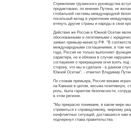
Стремление грузинского руководства всту
продиктовано, по мнению Путина, не жела
глобальной системы международной безопа
посильный вклад в укрепление международ
втянуть другие страны и народы в свои кр
Действия же России в Южной Осетии явля
обоснованными и легитимными с юридическ
заявил премьер-министр РФ. "В соответс
международными соглашениями, в том чис
года, Россия не только выполняет функци
характера, но и обязана в случае нарушени
соглашения о прекращении огня взять под
сторону, что мы и сделали - в данном слу
Южной Осетии", - отметил Владимир Пути
По словам премьера, Россия веками играла
на Кавказе в целом, весьма позитивную, 
роль, была гарантом безопасности, сотруд
в этом регионе.
"Мы прекрасно понимаем, в каком мире мы
стремиться к справедливому, мирному ра
конфликтных ситуаций, доставшихся нам из
подчеркнул глава правительства.