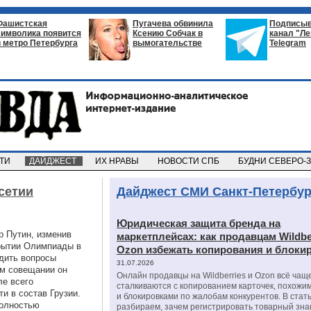
Фашистская
Пугачева обвинила
Подписыв
символика появится
Ксению Собчак в
канал "Л
в метро Петербурга
вымогательстве
Telegram
СТИ
ДАЙДЖЕСТ
ИХ НРАВЫ
НОВОСТИ СПБ
БУДНИ СЕВЕРО-
сетии
Дайджест СМИ Санкт-Петербур
Юридическая защита бренда на
 Путин, изменив
маркетплейсах: как продавцам Wildbe
крытии Олимпиады в
Ozon избежать копирования и блоки
удить вопросы
31.07.2026
ем совещании он
Онлайн продавцы на Wildberries и Ozon всё чащ
ле всего
сталкиваются с копированием карточек, похожи
и в состав Грузии.
и блокировками по жалобам конкурентов. В стат
полностью
разбираем, зачем регистрировать товарный зна