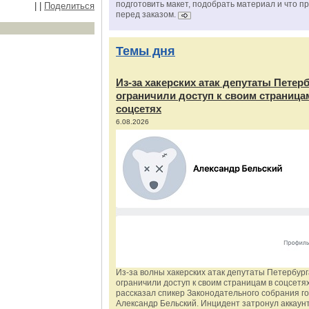
подготовить макет, подобрать материал и что п
|
|
Поделиться
перед заказом.
Темы дня
Из‑за хакерских атак депутаты Петер
ограничили доступ к своим страница
соцсетях
6.08.2026
Из‑за волны хакерских атак депутаты Петербур
ограничили доступ к своим страницам в соцсетях
рассказал спикер Законодательного собрания г
Александр Бельский. Инцидент затронул аккаун