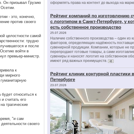
р. Он призывал Грузию
оформлять права на контент до выхода на марк
 Осетии.
Рейтинг компаний по изготовлению 
тии - это, конечно,
с логотипом в Санкт-Петербурге, у к
ление против своего
есть собственное производство
25.07.2026
ной целостности самой
Наличие собственного производства – один из 
арственности: трудно
факторов, определяющих надёжность поставщи
случившегося и после
сувенирной продукции. Компании, которые не п
 Осетию войти в
перепродают готовые товары, а сами изготавли
кнул премьер-министр.
сувениры и наносят логотип на собственном об
имеют ряд важных преимуществ.
привела к
Рейтинг клиник контурной пластики в
ди мирного
Петербурге
ю гуманитарную
23.07.2026
 будет относиться к
 и считать его
на трагические
время, "и сам
 деятельности своего