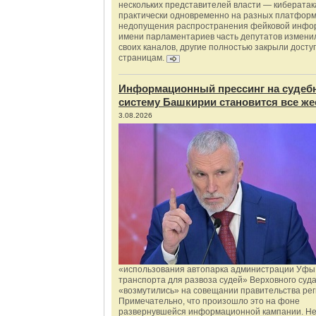
нескольких представителей власти — киберата
практически одновременно на разных платформ
недопущения распространения фейковой инфо
имени парламентариев часть депутатов измени
своих каналов, другие полностью закрыли доступ
страницам.
Информационный прессинг на судеб
систему Башкирии становится все же
3.08.2026
«использования автопарка администрации Уфы 
транспорта для развоза судей» Верховного суд
«возмутились» на совещании правительства рег
Примечательно, что произошло это на фоне
развернувшейся информационной кампании. Не