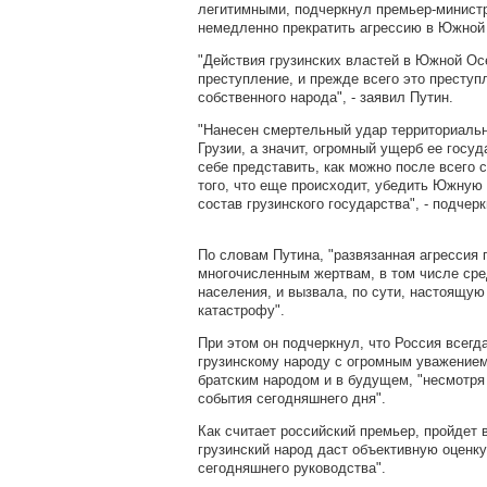
легитимными, подчеркнул премьер-минист
немедленно прекратить агрессию в Южной
"Действия грузинских властей в Южной Осе
преступление, и прежде всего это преступ
собственного народа", - заявил Путин.
"Нанесен смертельный удар территориаль
Грузии, а значит, огромный ущерб ее госуд
себе представить, как можно после всего 
того, что еще происходит, убедить Южную
состав грузинского государства", - подчер
По словам Путина, "развязанная агрессия 
многочисленным жертвам, в том числе сре
населения, и вызвала, по сути, настоящу
катастрофу".
При этом он подчеркнул, что Россия всегда
грузинскому народу с огромным уважением
братским народом и в будущем, "несмотря 
события сегодняшнего дня".
Как считает российский премьер, пройдет 
грузинский народ даст объективную оценку
сегодняшнего руководства".