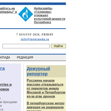
айтесь на
Небоскрёбы
енправды" в
«Газпрома»
угрожают
культурной ценности
Петербурга
7 AUGUST 2026, FRIDAY
info@lenpravda.ru
ЗАПАДА
РЕДАКЦИЯ
га
Дежурный
репортер
Россияне начали
rries и
массово отказываться
от перелетов между
ровок
Москвой и Петербургом
из-за атак дронов
е
ми брендами
В петербургском метро
ье
девушке не разрешили
к и