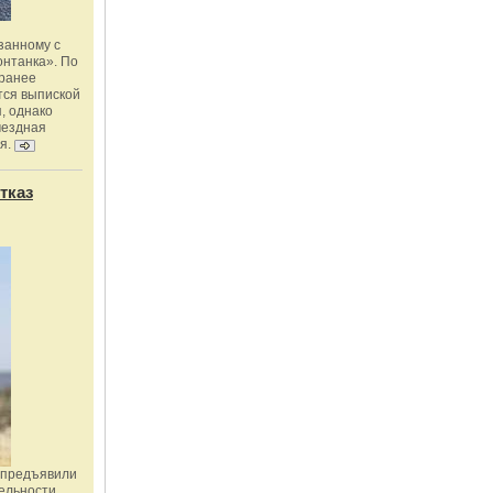
занному с
онтанка». По
 ранее
тся выпиской
, однако
мездная
я.
тказ
 предъявили
ельности,