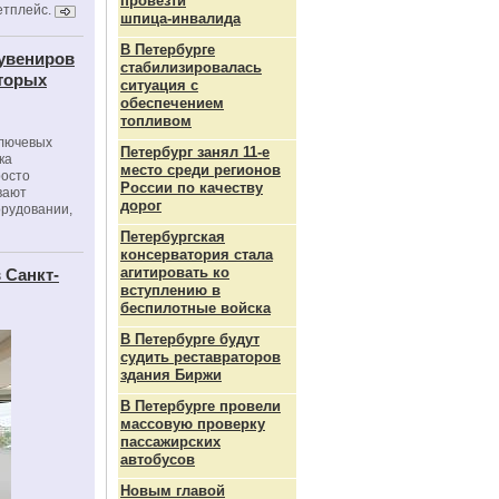
провезти
етплейс.
шпица‑инвалида
В Петербурге
сувениров
стабилизировалась
оторых
ситуация с
обеспечением
топливом
ключевых
Петербург занял 11-е
ка
место среди регионов
росто
России по качеству
вают
дорог
орудовании,
Петербургская
консерватория стала
агитировать ко
 Санкт-
вступлению в
беспилотные войска
В Петербурге будут
судить реставраторов
здания Биржи
В Петербурге провели
массовую проверку
пассажирских
автобусов
Новым главой