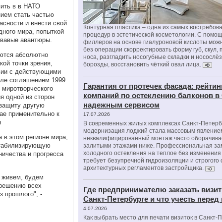
пить в в НАТО
нием стать частью
сности и внести свой
Контурная пластика – одна из самых востребов
ного мира, попыткой
процедур в эстетической косметологии. С помо
овавые авантюры.
филлеров на основе гиалуроновой кислоты мож
без операции скорректировать форму губ, скул, 
ются абсолютно
носа, разгладить носогубные складки и носослё
ой точки зрения,
борозды, восстановить чёткий овал лица.
твии с действующими
ле соглашением 1999
Гарантия от протечек фасада: рейтин
и миротворческого
компаний по остеклению балконов в
я одной из сторон
надежным сервисом
 защиту другую
чае применительно к
17.07.2026
н
В современных жилых комплексах Санкт-Петерб
модернизация лоджий стала массовым явлением
 в этом регионе мира,
неквалифицированный монтаж часто оборачива
стабилизирующую
залитыми этажами ниже. Профессиональная за
холодного остекления на теплое без изменени
ничества и прогресса
требует безупречной гидроизоляции и строгого
архитектурных регламентов застройщика.
 живем, будем
зрешению всех
Где предпринимателю заказать визит
 прошлого", -
Санкт-Петербурге и что учесть перед
4.07.2026
Как выбрать место для печати визиток в Санкт-