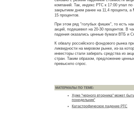
компаний. Так, индекс РТС к 17:00 упал по
закрытием днем ранее на 11,4 процента, а
15 процентов.
При этом ряд "голубых фишек", то есть н
акций, подешевел на 20-30 процентов. В ча
падения оказались ценные бумаги ВТБ и С
К обвалу российского фондового рынка пр
ликвидности на мировом рынке, из-за кото
инвесторы стали забирать средства из ак
стран. Таким образом, предложение ценны
превысило спрос.
МАТЕРИАЛЫ ПО ТЕМЕ:
Хуже "черного вторника" может быт
понедельник"
Катастрофическое падение РТС