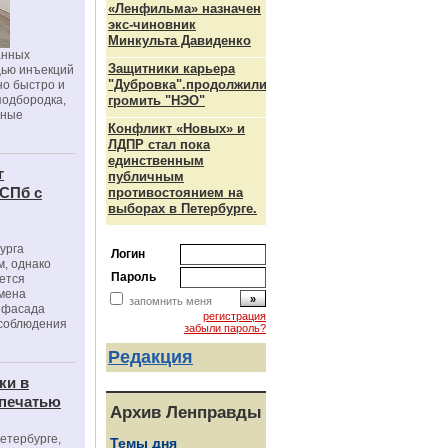
«Ленфильма» назначен
экс-чиновник
Минкульта Давиденко
анных
Защитники карьера
щью инъекций
"Дубровка".продолжили
но быстро и
подбородка,
громить "НЭО"
зные
Конфликт «Новых» и
ЛДПР стал пока
единственным
г
публичным
 СПб с
противостоянием на
выборах в Петербурге.
урга
Логин
, однако
Пароль
ется
мена
запомнить меня
я фасада
регистрация
 соблюдения
забыли пароль?
Редакция
ки в
 печатью
Архив Ленправды
Петербурге,
Темы дня