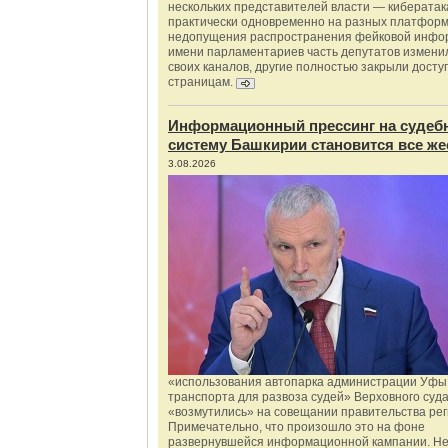
нескольких представителей власти — киберата
практически одновременно на разных платформ
недопущения распространения фейковой инфо
имени парламентариев часть депутатов измени
своих каналов, другие полностью закрыли доступ
страницам.
Информационный прессинг на судеб
систему Башкирии становится все же
3.08.2026
«использования автопарка администрации Уфы 
транспорта для развоза судей» Верховного суд
«возмутились» на совещании правительства рег
Примечательно, что произошло это на фоне
развернувшейся информационной кампании. Не