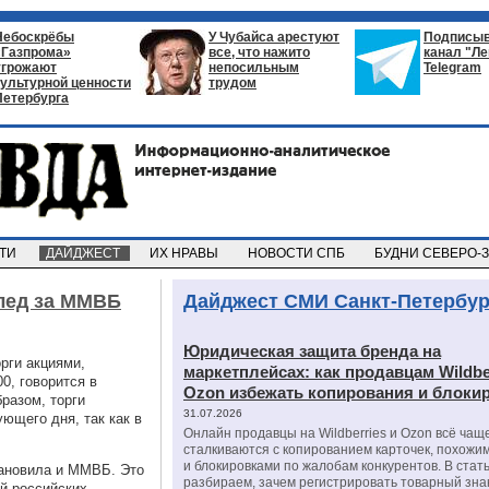
Небоскрёбы
У Чубайса арестуют
Подписыв
«Газпрома»
все, что нажито
канал "Л
угрожают
непосильным
Telegram
культурной ценности
трудом
Петербурга
СТИ
ДАЙДЖЕСТ
ИХ НРАВЫ
НОВОСТИ СПБ
БУДНИ СЕВЕРО-
лед за ММВБ
Дайджест СМИ Санкт-Петербур
Юридическая защита бренда на
рги акциями,
маркетплейсах: как продавцам Wildbe
0, говорится в
Ozon избежать копирования и блоки
бразом, торги
31.07.2026
ющего дня, так как в
Онлайн продавцы на Wildberries и Ozon всё чащ
сталкиваются с копированием карточек, похожи
и блокировками по жалобам конкурентов. В стат
тановила и ММВБ. Это
разбираем, зачем регистрировать товарный зна
ий российских