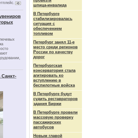
провезти
етплейс.
шпица‑инвалида
В Петербурге
сувениров
стабилизировалась
оторых
ситуация с
обеспечением
топливом
ключевых
Петербург занял 11-е
ка
место среди регионов
росто
России по качеству
вают
дорог
орудовании,
Петербургская
консерватория стала
агитировать ко
 Санкт-
вступлению в
беспилотные войска
В Петербурге будут
судить реставраторов
здания Биржи
В Петербурге провели
массовую проверку
пассажирских
автобусов
Новым главой