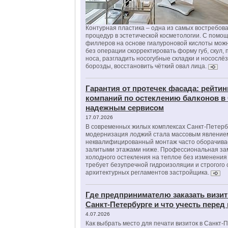
Контурная пластика – одна из самых востребов
процедур в эстетической косметологии. С помо
филлеров на основе гиалуроновой кислоты мож
без операции скорректировать форму губ, скул, 
носа, разгладить носогубные складки и носослё
борозды, восстановить чёткий овал лица.
Гарантия от протечек фасада: рейтин
компаний по остеклению балконов в
надежным сервисом
17.07.2026
В современных жилых комплексах Санкт-Петерб
модернизация лоджий стала массовым явлением
неквалифицированный монтаж часто оборачива
залитыми этажами ниже. Профессиональная за
холодного остекления на теплое без изменени
требует безупречной гидроизоляции и строгого
архитектурных регламентов застройщика.
Где предпринимателю заказать визит
Санкт-Петербурге и что учесть перед
4.07.2026
Как выбрать место для печати визиток в Санкт-