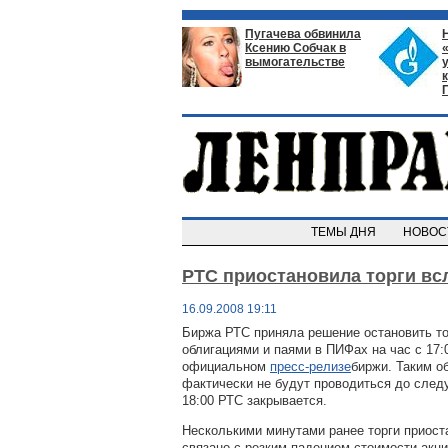
Пугачева обвинила
Ксению Собчак в
вымогательстве
ТЕМЫ ДНЯ
НОВО
РТС приостановила торги вс
16.09.2008 19:11
Биржа РТС приняла решение остановить то
облигациями и паями в ПИФах на час с 17:0
официальном
пресс-релизе
биржи. Таким о
фактически не будут проводиться до следу
18:00 РТС закрывается.
Несколькими минутами ранее торги приос
связано с резким падением стоимости акц