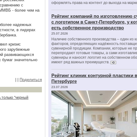
оформлять права на контент до выхода на марк
 сравнению с
 ММВБ - более чем на
Рейтинг компаний по изготовлению 
с логотипом в Санкт-Петербурге, у к
аиболее надежных
есть собственное производство
стности, в лидерах
25.07.2026
бербанка.
Наличие собственного производства – один из 
факторов, определяющих надёжность поставщи
ивел кризис
сувенирной продукции. Компании, которые не п
рого зарубежные
перепродают готовые товары, а сами изготавли
ций развивающихся
сувениры и наносят логотип на собственном об
х бумаг значительно
имеют ряд важных преимуществ.
Рейтинг клиник контурной пластики в
|
|
Поделиться
Петербурге
23.07.2026
ь только "черный