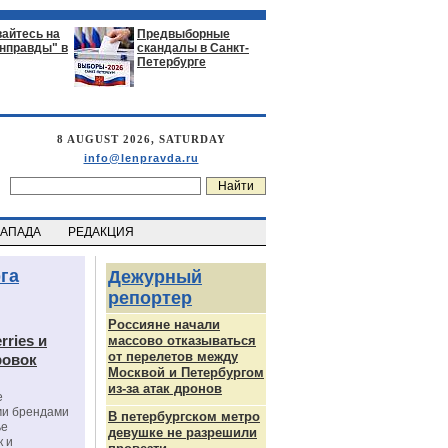
айтесь на
Предвыборные
енправды" в
скандалы в Санкт-
Петербурге
8 AUGUST 2026, SATURDAY
info@lenpravda.ru
ЗАПАДА
РЕДАКЦИЯ
га
Дежурный
репортер
Россияне начали
rries и
массово отказываться
от перелетов между
ровок
Москвой и Петербургом
из-за атак дронов
е
ми брендами
В петербургском метро
ье
девушке не разрешили
к и