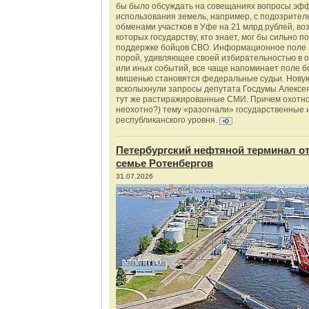
бы было обсуждать на совещаниях вопросы эф
использования земель, например, с подозрите
обменами участков в Уфе на 21 млрд рублей, во
которых государству, кто знает, мог бы сильно п
поддержке бойцов СВО. Информационное поле 
порой, удивляющее своей избирательностью в о
или иных событий, все чаще напоминает поле бо
мишенью становятся федеральные судьи. Нову
всколыхнули запросы депутата Госдумы Алексе
тут же растиражированные СМИ. Причем охотно
неохотно?) тему «разогнали» государственные 
республиканского уровня.
Петербургский нефтяной терминал о
семье Ротенбергов
31.07.2026