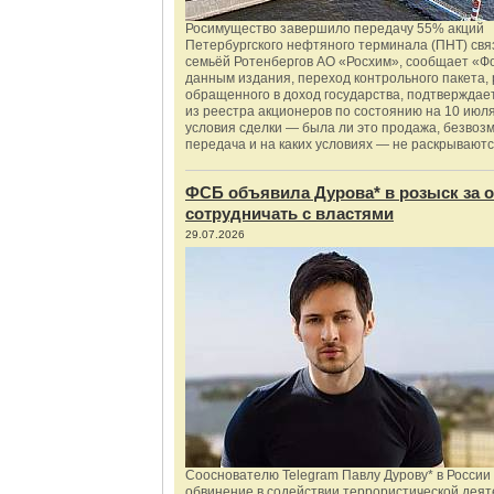
Росимущество завершило передачу 55% акций
Петербургского нефтяного терминала (ПНТ) свя
семьёй Ротенбергов АО «Росхим», сообщает «Ф
данным издания, переход контрольного пакета,
обращенного в доход государства, подтверждае
из реестра акционеров по состоянию на 10 июля
условия сделки — была ли это продажа, безвоз
передача и на каких условиях — не раскрываютс
ФСБ объявила Дурова* в розыск за о
сотрудничать с властями
29.07.2026
Сооснователю Telegram Павлу Дурову* в России
обвинение в содействии террористической деят