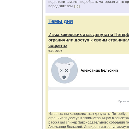
подготовить макет, подобрать материал и что п
перед заказом.
Темы дня
Из‑за хакерских атак депутаты Петер
ограничили доступ к своим страница
соцсетях
6.08.2026
Из‑за волны хакерских атак депутаты Петербур
ограничили доступ к своим страницам в соцсетях
рассказал спикер Законодательного собрания г
Александр Бельский. Инцидент затронул аккаун