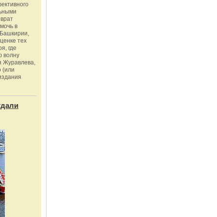
фективного
льными
зврат
омочь в
Башкирии,
ценке тех
я, где
ю волну
я Журавлева,
 (или
издания
тдали