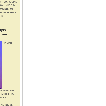
ка произошла
ах. В целях
рмации от
ла названия
 к
ную
стче
Темой
в качестве
а Башкирии
иона.
 лучше ли