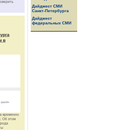
роверить
Дайджест СМИ
Санкт-Петербурга
Дайджест
федеральных СМИ
бурга
м в
га временно
. Об этом
орода
ты