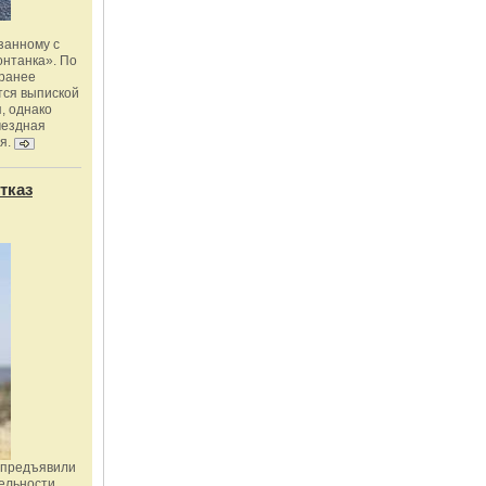
занному с
онтанка». По
 ранее
тся выпиской
, однако
мездная
я.
тказ
 предъявили
ельности,