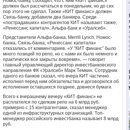
Номос
-банку, сообщил, что с ним «КИТ финанс»
должен был рассчитаться в понедельник, но до сих
пор этого не сделал. Также «КИТ финанс» должен
Связь-банку, добавили два банкира. Среди
«пострадавших» контрагентов КИТ называют также
,
«Ренессанс капитал», Альфа-банк
и «Уралсиб
».
Представители Альфа-банка, Merrill Lynch, Номос-
банка, Связь-банка, «Ренессанс капитала»
отказались от комментариев. «У “КИТ финанс” было
много позиций по репо, но с нами их было немного и
практически все закрыты вовремя», — говорит
главный управляющий директор инвестбанковского
направления ФК «Уралсиб» Марк Темкин. Сотрудник
одного из банков сказал, что вчера КИТ частично
исполнил перед ним обязательства и договорился об
исполнении оставшихся позднее, довнеся бумаги.
Всего к вчерашнему вечеру «КИТ финанс» не
расплатился по сделкам репо на 6 млрд руб.
примерно с 15 контрагентами, сказал менеджер
одной из инфраструктурных организаций. Топ-
менеджер российского инвестбанка называет 8 млрд
руб.