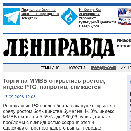
Подписывайтесь на
Небоскрёбы
канал "Ленправды" в
«Газпрома»
Telegram
угрожают
культурной ценности
Петербурга
ТЕМЫ ДНЯ
НОВОСТИ
ДАЙДЖЕСТ
ИХ Н
Торги на ММВБ открылись ростом,
индекс РТС, напротив, снижается
17.09.2008 12:03
Рынок акций РФ после обвала накануне открылся в
среду ростом большинства бумаг на 4-13%, индекс
ММВБ вырос на 5,55% - до 930,06 пункта, однако
проблемы с ликвидностью сохраняются и
сдерживают рост фондового рынка, передает