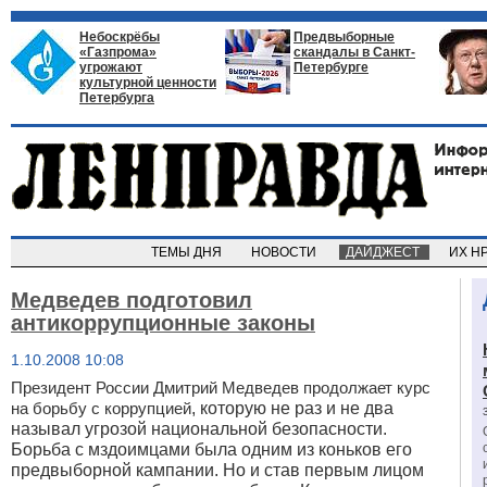
Небоскрёбы
Предвыборные
«Газпрома»
скандалы в Санкт-
угрожают
Петербурге
культурной ценности
Петербурга
ТЕМЫ ДНЯ
НОВОСТИ
ДАЙДЖЕСТ
ИХ Н
Медведев подготовил
антикоррупционные законы
1.10.2008 10:08
Президент России Дмитрий Медведев продолжает курс
на борьбу с коррупцией
, которую не раз и не два
называл угрозой национальной безопасности.
Борьба с мздоимцами была одним из коньков его
предвыборной кампании. Но и став первым лицом