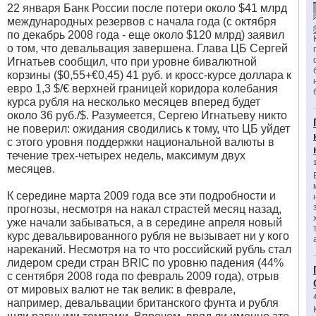
22 января Банк России после потери около $41 млрд
международных резервов с начала года (с октября
по декабрь 2008 года - еще около $120 млрд) заявил
о том, что девальвация завершена. Глава ЦБ Сергей
Игнатьев сообщил, что при уровне бивалютной
корзины ($0,55+€0,45) 41 руб. и кросс-курсе доллара к
евро 1,3 $/€ верхней границей коридора колебания
курса рубля на несколько месяцев вперед будет
около 36 руб./$. Разумеется, Сергею Игнатьеву никто
не поверил: ожидания сводились к тому, что ЦБ уйдет
с этого уровня поддержки национальной валюты в
течение трех-четырех недель, максимум двух
месяцев.
К середине марта 2009 года все эти подробности и
прогнозы, несмотря на накал страстей месяц назад,
уже начали забываться, а в середине апреля новый
курс девальвированного рубля не вызывает ни у кого
нареканий. Несмотря на то что российский рубль стал
лидером среди стран BRIC по уровню падения (44%
с сентября 2008 года по февраль 2009 года), отрыв
от мировых валют не так велик: в феврале,
например, девальвации британского фунта и рубля