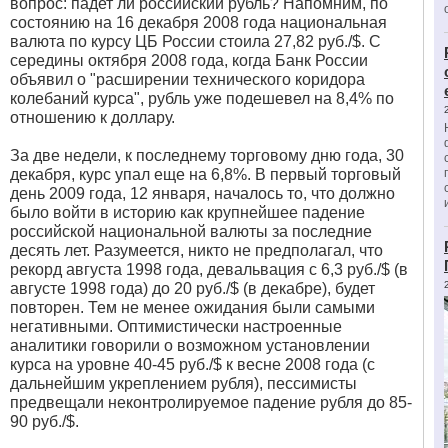
вопрос: падет ли российский рубль? Напомним, по
состоянию на 16 декабря 2008 года национальная
валюта по курсу ЦБ России стоила 27,82 руб./$. С
середины октября 2008 года, когда Банк России
объявил о "расширении технического коридора
колебаний курса", рубль уже подешевел на 8,4% по
отношению к доллару.
За две недели, к последнему торговому дню года, 30
декабря, курс упал еще на 6,8%. В первый торговый
день 2009 года, 12 января, началось то, что должно
было войти в историю как крупнейшее падение
российской национальной валюты за последние
десять лет. Разумеется, никто не предполагал, что
рекорд августа 1998 года, девальвация с 6,3 руб./$ (в
августе 1998 года) до 20 руб./$ (в декабре), будет
повторен. Тем не менее ожидания были самыми
негативными. Оптимистически настроенные
аналитики говорили о возможном установлении
курса на уровне 40-45 руб./$ к весне 2008 года (с
дальнейшим укреплением рубля), пессимисты
предвещали неконтролируемое падение рубля до 85-
90 руб./$.