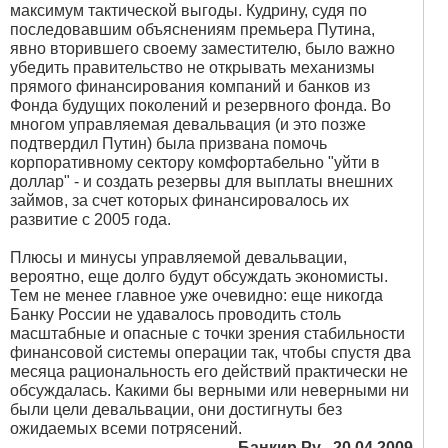
максимум тактической выгоды. Кудрину, судя по
последовавшим объяснениям премьера Путина,
явно вторившего своему заместителю, было важно
убедить правительство не открывать механизмы
прямого финансирования компаний и банков из
Фонда будущих поколений и резервного фонда. Во
многом управляемая девальвация (и это позже
подтвердил Путин) была призвана помочь
корпоративному сектору комфортабельно "уйти в
доллар" - и создать резервы для выплаты внешних
займов, за счет которых финансировалось их
развитие с 2005 года.
Плюсы и минусы управляемой девальвации,
вероятно, еще долго будут обсуждать экономисты.
Тем не менее главное уже очевидно: еще никогда
Банку России не удавалось проводить столь
масштабные и опасные с точки зрения стабильности
финансовой системы операции так, чтобы спустя два
месяца рациональность его действий практически не
обсуждалась. Какими бы верными или неверными ни
были цели девальвации, они достигнуты без
ожидаемых всеми потрясений.
Банкир.Ру , 20.04.2009