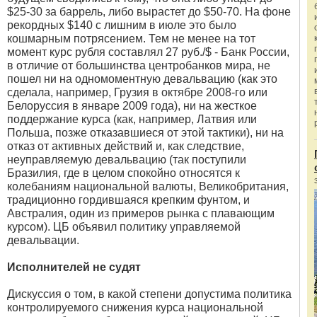
$25-30 за баррель, либо вырастет до $50-70. На фоне
рекордных $140 с лишним в июле это было
кошмарным потрясением. Тем не менее на тот
момент курс рубля составлял 27 руб./$ - Банк России,
в отличие от большинства центробанков мира, не
пошел ни на одномоментную девальвацию (как это
сделала, например, Грузия в октябре 2008-го или
Белоруссия в январе 2009 года), ни на жесткое
поддержание курса (как, например, Латвия или
Польша, позже отказавшиеся от этой тактики), ни на
отказ от активных действий и, как следствие,
неуправляемую девальвацию (так поступили
Бразилия, где в целом спокойно относятся к
колебаниям национальной валюты, Великобритания,
традиционно гордившаяся крепким фунтом, и
Австралия, один из примеров рынка с плавающим
курсом). ЦБ объявил политику управляемой
девальвации.
Исполнителей не судят
Дискуссия о том, в какой степени допустима политика
контролируемого снижения курса национальной