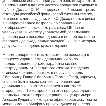
управляемой девальвации давал банкам заработать
на вложениях в валюте десятки процентов годовых в
рублях. Доллар США в определенный момент грозил
стать для российской финансовой системы тем же,
чем десять лет назад стали ГКО. Доходность и риски
в январе-феврале возросли по сравнению с
октябрьскими в несколько раз, когда ЦБ начал
увеличивать и частоту управляемой девальвации
(сначала раз в несколько дней, а в первой половине
февраля - до ежедневных раундов), и шаг, с которым
допускалось падение курса к корзине.
Многие говорили о том, что истинной целью ЦБ в
процессе управляемой девальвации было
предоставление легкого заработка сильно
пострадавшим от "кредитного сжатия" и падения
стоимости активов банкам, в первую очередь
Сбербанку. Глава Сбербанка Герман Греф, впрочем,
сначала был в числе критиков управляемой
девальвации, но потом перешел в лагерь ее
сторонников. Точка зрения на этот процесс одного из
реальных архитекторов операции, вице-премьера
Алексея Кудрина, никогда не афишировалась. Тем не
менее именно Минфину происходящее принесло