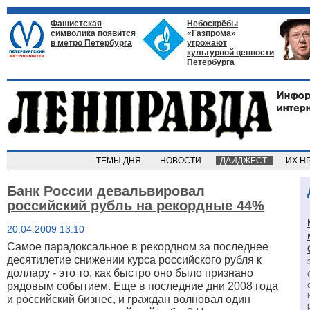
Фашистская
Небоскрёбы
символика появится
«Газпрома»
в метро Петербурга
угрожают
культурной ценности
Петербурга
ТЕМЫ ДНЯ
НОВОСТИ
ДАЙДЖЕСТ
ИХ Н
Банк России девальвировал
российский рубль на рекордные 44%
20.04.2009 13:10
Самое парадоксальное в рекордном за последнее
десятилетие снижении курса российского рубля к
доллару - это то, как быстро оно было признано
рядовым событием. Еще в последние дни 2008 года
и российский бизнес, и граждан волновал один