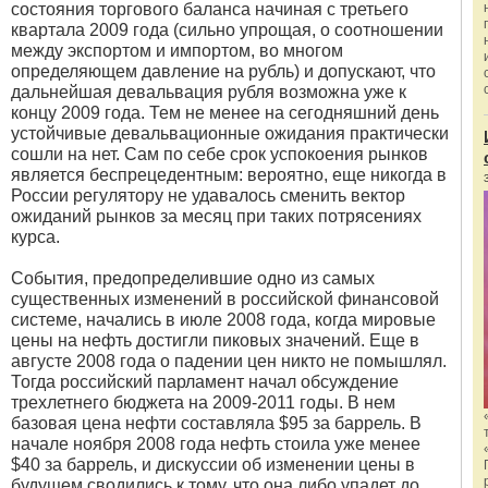
состояния торгового баланса начиная с третьего
квартала 2009 года (сильно упрощая, о соотношении
между экспортом и импортом, во многом
определяющем давление на рубль) и допускают, что
дальнейшая девальвация рубля возможна уже к
концу 2009 года. Тем не менее на сегодняшний день
устойчивые девальвационные ожидания практически
сошли на нет. Сам по себе срок успокоения рынков
является беспрецедентным: вероятно, еще никогда в
России регулятору не удавалось сменить вектор
ожиданий рынков за месяц при таких потрясениях
курса.
События, предопределившие одно из самых
существенных изменений в российской финансовой
системе, начались в июле 2008 года, когда мировые
цены на нефть достигли пиковых значений. Еще в
августе 2008 года о падении цен никто не помышлял.
Тогда российский парламент начал обсуждение
трехлетнего бюджета на 2009-2011 годы. В нем
базовая цена нефти составляла $95 за баррель. В
начале ноября 2008 года нефть стоила уже менее
$40 за баррель, и дискуссии об изменении цены в
будущем сводились к тому, что она либо упадет до