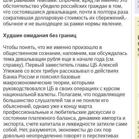
шли равными темпами. Впрочем, вряд ли именно это
обстоятельство убедило российских граждан в том,
что состоявшаяся девальвация, почти в полтора раза
сократившая долларовую стоимость их сбережений,-
обычное и не выходящее за рамки нормы явление.
Худшие ожидания без границ
Чтобы понять, что же именно произошло в
общественном сознании, напомним, как обсуждалась
тема девальвации рубля еще в начале года (см.
справку). Первый заместитель главы ЦБ Алексей
Улюкаев со всех трибун рассказывал о действиях
Банка России и пояснял базовые
макроэкономические теории, которыми
руководствовался ЦБ в своих операциях с курсом
национальной валюты. Полагаем, что подавляющее
большинство слушателей так и не поняли его
объяснений, однако уже к концу марта
профессиональные и любительские дискуссии о
состоянии платежного баланса, динамике импорта и
экспорта, счете капитала и ликвидности затихли сами
собой. Нет, разумеется, экономисты до сих пор
довольно неопределенно говорят о перспективах