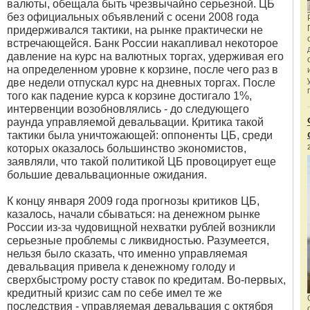
валюты, обещала быть чрезвычайно серьезной. ЦБ
без официальных объявлений с осени 2008 года
придерживался тактики, на рынке практически не
встречающейся. Банк России накапливал некоторое
давление на курс на валютных торгах, удерживая его
на определенном уровне к корзине, после чего раз в
две недели отпускал курс на дневных торгах. После
того как падение курса к корзине достигало 1%,
интервенции возобновлялись - до следующего
раунда управляемой девальвации. Критика такой
тактики была уничтожающей: оппоненты ЦБ, среди
которых оказалось большинство экономистов,
заявляли, что такой политикой ЦБ провоцирует еще
большие девальвационные ожидания.
К концу января 2009 года прогнозы критиков ЦБ,
казалось, начали сбываться: на денежном рынке
России из-за чудовищной нехватки рублей возникли
серьезные проблемы с ликвидностью. Разумеется,
нельзя было сказать, что именно управляемая
девальвация привела к денежному голоду и
сверхбыстрому росту ставок по кредитам. Во-первых,
кредитный кризис сам по себе имел те же
последствия - управляемая девальвация с октября