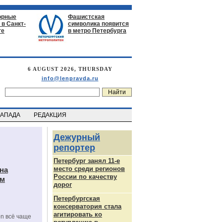
орные
Фашистская
в Санкт-
символика появится
ге
в метро Петербурга
6 AUGUST 2026, THURSDAY
info@lenpravda.ru
ЗАПАДА
РЕДАКЦИЯ
Дежурный
репортер
Петербург занял 11-е
место среди регионов
на
России по качеству
ам
дорог
Петербургская
консерватория стала
агитировать ко
on всё чаще