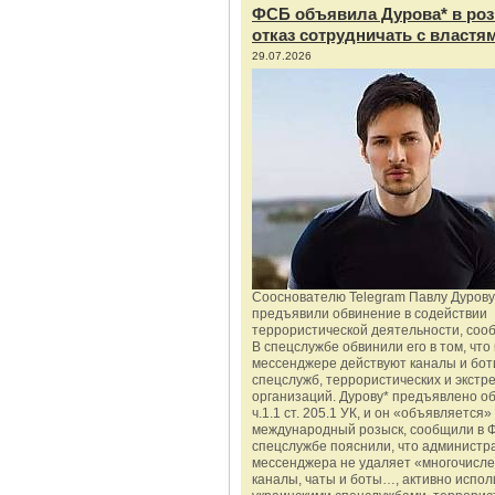
ФСБ объявила Дурова* в роз
отказ сотрудничать с властя
29.07.2026
Сооснователю Telegram Павлу Дурову
предъявили обвинение в содействии
террористической деятельности, соо
В спецслужбе обвинили его в том, что 
мессенджере действуют каналы и бот
спецслужб, террористических и экстр
организаций. Дурову* предъявлено о
ч.1.1 ст. 205.1 УК, и он «объявляется»
международный розыск, сообщили в 
спецслужбе пояснили, что администр
мессенджера не удаляет «многочисл
каналы, чаты и боты…, активно испо