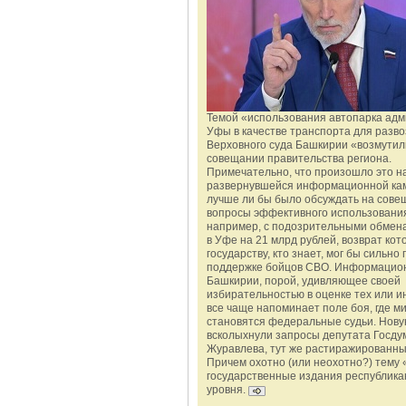
Темой «использования автопарка ад
Уфы в качестве транспорта для разво
Верховного суда Башкирии «возмутил
совещании правительства региона.
Примечательно, что произошло это н
развернувшейся информационной ка
лучше ли бы было обсуждать на сове
вопросы эффективного использования
например, с подозрительными обмена
в Уфе на 21 млрд рублей, возврат кот
государству, кто знает, мог бы сильно 
поддержке бойцов СВО. Информацио
Башкирии, порой, удивляющее своей
избирательностью в оценке тех или и
все чаще напоминает поле боя, где 
становятся федеральные судьи. Нову
всколыхнули запросы депутата Госду
Журавлева, тут же растиражированн
Причем охотно (или неохотно?) тему 
государственные издания республика
уровня.