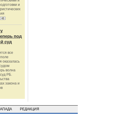
тическими и
одготовки и
ристических
ния
му
теперь под
й суд
ится все
 поле
я оказалась
судом
ерь волна
суд РБ.
льства
ах закона и
ов
ЗАПАДА
РЕДАКЦИЯ