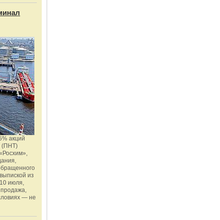
минал
5% акций
 (ПНТ)
«Росхим»,
дания,
 обращенного
 выпиской из
10 июля,
 продажа,
словиях — не