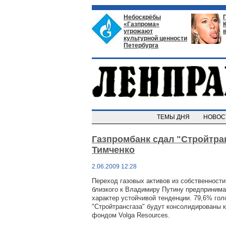
Небоскрёбы
«Газпрома»
угрожают
культурной ценности
Петербурга
ТЕМЫ ДНЯ
НОВО
Газпромбанк сдал "Стройтра
Тимченко
2.06.2009 12:28
Переход газовых активов из собственности
близкого к Владимиру Путину предпринима
характер устойчивой тенденции. 79,6% го
"Стройтрансгаза" будут консолидированы 
фондом Volga Resources.