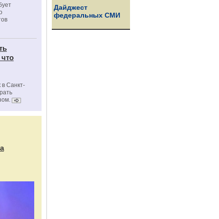
бует
Дайджест
о
федеральных СМИ
тов
ть
 что
 в Санкт-
брать
зом.
а