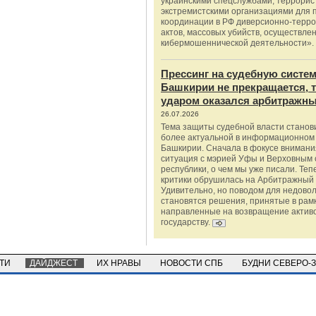
украинскими спецслужбами, террорис
экстремистскими организациями для п
координации в РФ диверсионно-терро
актов, массовых убийств, осуществле
кибермошеннической деятельности».
Прессинг на судебную систе
Башкирии не прекращается, 
ударом оказался арбитражны
26.07.2026
Тема защиты судебной власти станов
более актуальной в информационном
Башкирии. Сначала в фокусе внимани
ситуация с мэрией Уфы и Верховным 
республики, о чем мы уже писали. Теп
критики обрушилась на Арбитражный 
Удивительно, но поводом для недово
становятся решения, принятые в рамк
направленные на возвращение актив
государству.
СТИ
ДАЙДЖЕСТ
ИХ НРАВЫ
НОВОСТИ СПБ
БУДНИ СЕВЕРО-