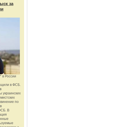
ыск за
ми
* в России
бщили в ФСБ.
в
ы украинских
емистских
бвинение по
 в
ФСБ. В
ация
енные
льзуемые