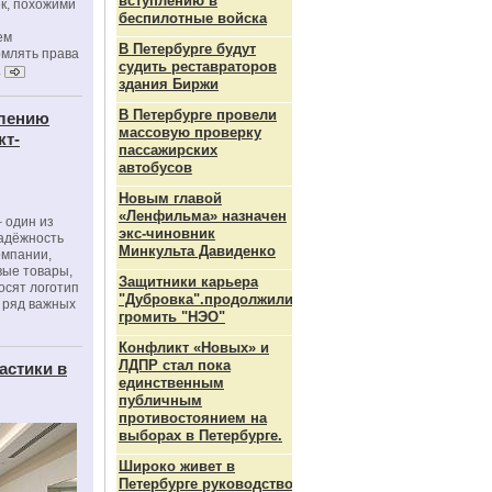
вступлению в
к, похожими
беспилотные войска
ем
В Петербурге будут
рмлять права
судить реставраторов
.
здания Биржи
В Петербурге провели
влению
массовую проверку
кт-
пассажирских
автобусов
Новым главой
«Ленфильма» назначен
 один из
экс-чиновник
адёжность
Минкульта Давиденко
омпании,
вые товары,
Защитники карьера
осят логотип
"Дубровка".продолжили
 ряд важных
громить "НЭО"
Конфликт «Новых» и
ЛДПР стал пока
астики в
единственным
публичным
противостоянием на
выборах в Петербурге.
Широко живет в
Петербурге руководство