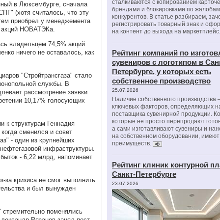
сталкиваются с копированием карточе
нный в Люксембурге, сначала
брендами и блокировками по жалобам
Г" (хотя считалось, что эту
конкурентов. В статье разбираем, зач
атем приобрел у менеджемента
регистрировать товарный знак и офо
 акций НОВАТЭКа.
на контент до выхода на маркетплейс
лась владельцем 74,5% акций
нко ничего не оставалось, как
Рейтинг компаний по изгото
сувениров с логотипом в Сан
Петербурге, у которых есть
циаров "Стройтрансгаза" стало
собственное производство
монопольной службы. В
25.07.2026
длевает рассмотрение заявки
Наличие собственного производства –
бретении 10,17% голосующих
ключевых факторов, определяющих н
поставщика сувенирной продукции. К
которые не просто перепродают гото
и к структурам Геннадия
а сами изготавливают сувениры и нан
 когда сменился и совет
на собственном оборудовании, имеют
аз" - один из крупнейших
преимуществ.
 нефтегазовой инфраструктуры.
убыток - 6,22 млрд, напоминает
Рейтинг клиник контурной пл
Санкт-Петербурге
из-за кризиса не смог выполнить
23.07.2026
тельства и был вынужден
е" стремительно поменялись
Александр Рязанов занял пост