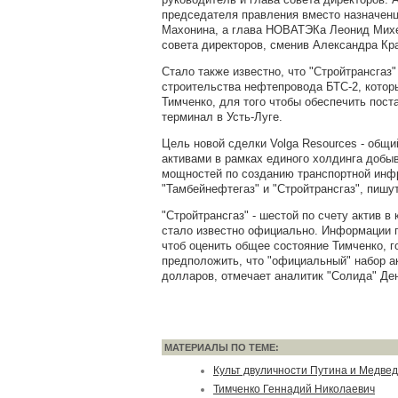
председателя правления вместо назначенц
Махонина, а глава НОВАТЭКа Леонид Михе
совета директоров, сменив Александра Кр
Стало также известно, что "Стройтрансгаз
строительства нефтепровода БТС-2, котор
Тимченко, для того чтобы обеспечить пос
терминал в Усть-Луге.
Цель новой сделки Volga Resources - общи
активами в рамках единого холдинга добы
мощностей по созданию транспортной инф
"Тамбейнефтегаз" и "Стройтрансгаз", пишу
"Стройтрансгаз" - шестой по счету актив в
стало известно официально. Информации п
чтоб оценить общее состояние Тимченко, г
предположить, что "официальный" набор ак
долларов, отмечает аналитик "Солида" Де
МАТЕРИАЛЫ ПО ТЕМЕ:
Культ двуличности Путина и Медве
Тимченко Геннадий Николаевич