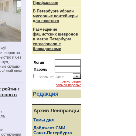
Профсоюзов
В Петербурге убрали
мусорные контейнеры
для пластика
Размещение
фашистских шевронов
в метро Петербурга
согласовали с
ской
блокадниками
филлеров на
быстро и без
скул,
Логин
бные складки
Пароль
 чёткий овал
запомнить меня
регистрация
забыли пароль?
: рейтинг
Редакция
конов в
Архив Ленправды
кт-
ала
Темы дня
Дайджест СМИ
же.
Санкт-Петербурга
 остекления