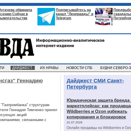
Пугачева обвинила
Подписывайтесь на
Предвыб
Ксению Собчак в
канал "Ленправды" в
скандалы 
вымогательстве
Telegram
Петербур
СТИ
ДАЙДЖЕСТ
ИХ НРАВЫ
НОВОСТИ СПБ
БУДНИ СЕВЕРО-
нсгаз" Геннадию
Дайджест СМИ Санкт-
Петербурга
Юридическая защита бренда 
 "Газпромбанка" структурам
маркетплейсах: как продавц
теля Геннадия Тимченко принял
Wildberries и Ozon избежать
лосующих акций
копирования и блокировок
компаниями, связанными с
31.07.2026
Онлайн продавцы на Wildberries и Oz