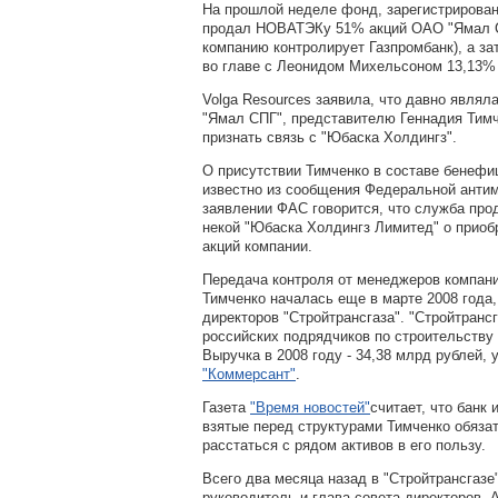
На прошлой неделе фонд, зарегистрирова
продал НОВАТЭКу 51% акций ОАО "Ямал СП
компанию контролирует Газпромбанк), а з
во главе с Леонидом Михельсоном 13,13%
Volga Resources заявила, что давно явля
"Ямал СПГ", представителю Геннадия Тимче
признать связь с "Юбаска Холдингз".
О присутствии Тимченко в составе бенефи
известно из сообщения Федеральной анти
заявлении ФАС говорится, что служба про
некой "Юбаска Холдингз Лимитед" о прио
акций компании.
Передача контроля от менеджеров компани
Тимченко началась еще в марте 2008 года,
директоров "Стройтрансгаза". "Стройтрансг
российских подрядчиков по строительству
Выручка в 2008 году - 34,38 млрд рублей, 
"Коммерсант"
.
Газета
"Время новостей"
считает, что банк 
взятые перед структурами Тимченко обяза
расстаться с рядом активов в его пользу.
Всего два месяца назад в "Стройтрансгаз
руководитель и глава совета директоров. 