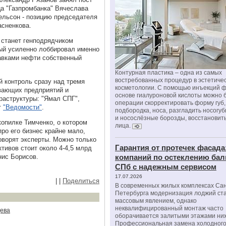
а "Газпромбанка" Вячеслава
льсон - позицию председателя
асненкова.
" станет генподрядчиком
ый усиленно лоббировал именно
тавками нефти собственный
Контурная пластика – одна из самых
востребованных процедур в эстетиче
й контроль сразу над тремя
косметологии. С помощью инъекций 
вающих предприятий и
основе гиалуроновой кислоты можно 
раструктуры: "Ямал СПГ",
операции скорректировать форму губ, 
т
"Ведомости"
.
подбородка, носа, разгладить носогу
и носослёзные борозды, восстановить
 копилке Тимченко, о котором
лица.
ро его бизнес крайне мало,
оворят эксперты. Можно только
Гарантия от протечек фасада
тивов стоит около 4-4,5 млрд
нис Борисов.
компаний по остеклению бал
СПб с надежным сервисом
17.07.2026
|
|
Поделиться
В современных жилых комплексах Сан
Петербурга модернизация лоджий ст
массовым явлением, однако
неквалифицированный монтаж часто
дева
оборачивается залитыми этажами ни
Профессиональная замена холодного