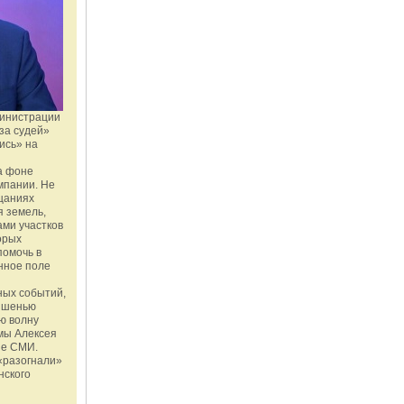
министрации
за судей»
ись» на
а фоне
мпании. Не
щаниях
 земель,
ми участков
орых
помочь в
нное поле
ных событий,
мишенью
ю волну
мы Алексея
ые СМИ.
«разогнали»
нского