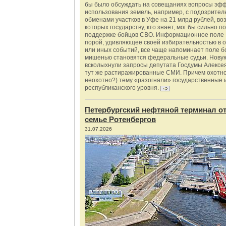
бы было обсуждать на совещаниях вопросы эф
использования земель, например, с подозрите
обменами участков в Уфе на 21 млрд рублей, во
которых государству, кто знает, мог бы сильно п
поддержке бойцов СВО. Информационное поле 
порой, удивляющее своей избирательностью в о
или иных событий, все чаще напоминает поле бо
мишенью становятся федеральные судьи. Нову
всколыхнули запросы депутата Госдумы Алексе
тут же растиражированные СМИ. Причем охотно
неохотно?) тему «разогнали» государственные 
республиканского уровня.
Петербургский нефтяной терминал о
семье Ротенбергов
31.07.2026