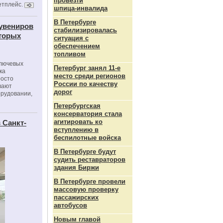
провезти
етплейс.
шпица‑инвалида
В Петербурге
сувениров
стабилизировалась
оторых
ситуация с
обеспечением
топливом
ключевых
Петербург занял 11-е
ка
место среди регионов
росто
России по качеству
вают
дорог
орудовании,
Петербургская
консерватория стала
агитировать ко
 Санкт-
вступлению в
беспилотные войска
В Петербурге будут
судить реставраторов
здания Биржи
В Петербурге провели
массовую проверку
пассажирских
автобусов
Новым главой