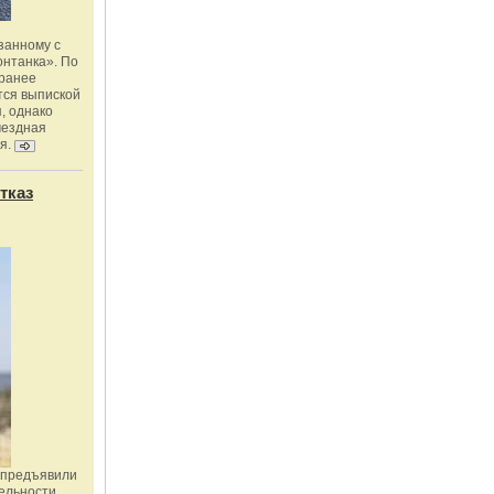
занному с
онтанка». По
 ранее
тся выпиской
, однако
мездная
я.
тказ
 предъявили
ельности,