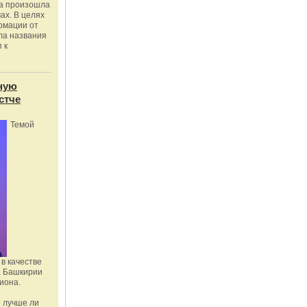
ка произошла
ах. В целях
рмации от
ла названия
 к
ную
стче
Темой
в качестве
а Башкирии
иона.
 лучше ли