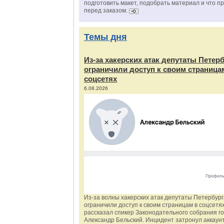
подготовить макет, подобрать материал и что п
перед заказом.
Темы дня
Из‑за хакерских атак депутаты Петер
ограничили доступ к своим страница
соцсетях
6.08.2026
Из‑за волны хакерских атак депутаты Петербур
ограничили доступ к своим страницам в соцсетях
рассказал спикер Законодательного собрания г
Александр Бельский. Инцидент затронул аккаун