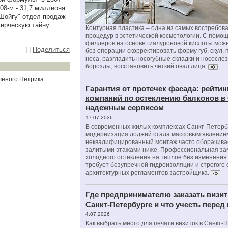
08-м - 31,7 миллиона
Шойгу" отдел продаж
мерческую тайну.
Контурная пластика – одна из самых востребов
процедур в эстетической косметологии. С помо
филлеров на основе гиалуроновой кислоты мож
|
|
Поделиться
без операции скорректировать форму губ, скул, 
носа, разгладить носогубные складки и носослё
борозды, восстановить чёткий овал лица.
ченого Петрика
Гарантия от протечек фасада: рейтин
компаний по остеклению балконов в
надежным сервисом
17.07.2026
В современных жилых комплексах Санкт-Петерб
модернизация лоджий стала массовым явлением
неквалифицированный монтаж часто оборачива
залитыми этажами ниже. Профессиональная за
холодного остекления на теплое без изменени
требует безупречной гидроизоляции и строгого
архитектурных регламентов застройщика.
Где предпринимателю заказать визит
Санкт-Петербурге и что учесть перед
4.07.2026
Как выбрать место для печати визиток в Санкт-