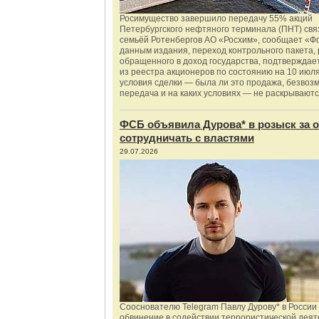
Росимущество завершило передачу 55% акций
Петербургского нефтяного терминала (ПНТ) свя
семьёй Ротенбергов АО «Росхим», сообщает «Ф
данным издания, переход контрольного пакета,
обращенного в доход государства, подтверждае
из реестра акционеров по состоянию на 10 июля
условия сделки — была ли это продажа, безвоз
передача и на каких условиях — не раскрываютс
ФСБ объявила Дурова* в розыск за о
сотрудничать с властями
29.07.2026
Сооснователю Telegram Павлу Дурову* в России
обвинение в содействии террористической деят