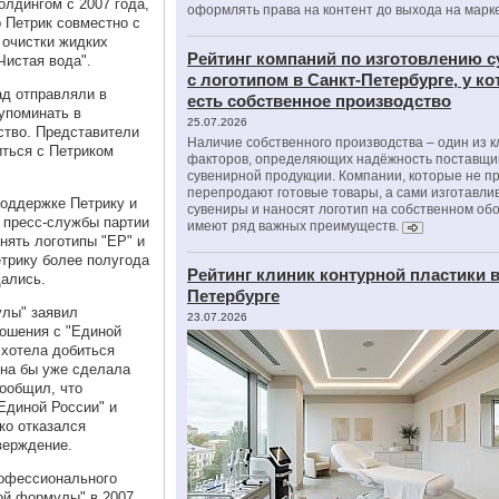
олдингом с 2007 года,
оформлять права на контент до выхода на марк
 Петрик совместно с
 очистки жидких
Рейтинг компаний по изготовлению 
Чистая вода".
с логотипом в Санкт-Петербурге, у к
ад отправляли в
есть собственное производство
упоминать в
25.07.2026
ство. Представители
Наличие собственного производства – один из 
ться с Петриком
факторов, определяющих надёжность поставщи
сувенирной продукции. Компании, которые не п
перепродают готовые товары, а сами изготавли
оддержке Петрику и
сувениры и наносят логотип на собственном об
я пресс-службы партии
имеют ряд важных преимуществ.
нять логотипы "ЕР" и
етрику более полугода
Рейтинг клиник контурной пластики в
щались.
Петербурге
улы" заявил
23.07.2026
ношения с "Единой
 хотела добиться
она бы уже сделала
сообщил, что
Единой России" и
ко отказался
верждение.
офессионального
той формулы" в 2007