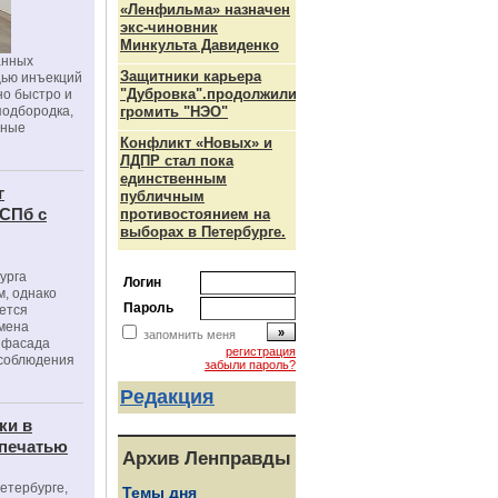
«Ленфильма» назначен
экс-чиновник
Минкульта Давиденко
анных
Защитники карьера
щью инъекций
"Дубровка".продолжили
но быстро и
подбородка,
громить "НЭО"
зные
Конфликт «Новых» и
ЛДПР стал пока
единственным
г
публичным
 СПб с
противостоянием на
выборах в Петербурге.
урга
Логин
, однако
Пароль
ется
мена
запомнить меня
я фасада
регистрация
 соблюдения
забыли пароль?
Редакция
ки в
 печатью
Архив Ленправды
Петербурге,
Темы дня