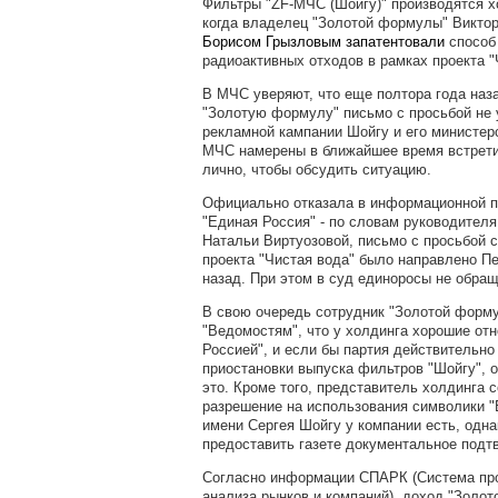
Фильтры "ZF-МЧС (Шойгу)" производятся х
когда владелец "Золотой формулы" Виктор
Борисом Грызловым
запатентовали
способ
радиоактивных отходов в рамках проекта "
В МЧС уверяют, что еще полтора года наз
"Золотую формулу" письмо с просьбой не 
рекламной кампании Шойгу и его министер
МЧС намерены в ближайшее время встрети
лично, чтобы обсудить ситуацию.
Официально отказала в информационной п
"Единая Россия" - по словам руководител
Натальи Виртуозовой, письмо с просьбой с
проекта "Чистая вода" было направлено П
назад. При этом в суд единоросы не обра
В свою очередь сотрудник "Золотой форм
"Ведомостям", что у холдинга хорошие от
Россией", и если бы партия действительно
приостановки выпуска фильтров "Шойгу", 
это. Кроме того, представитель холдинга 
разрешение на использования символики "
имени Сергея Шойгу у компании есть, одна
предоставить газете документальное подт
Согласно информации СПАРК (Система пр
анализа рынков и компаний), доход "Золо