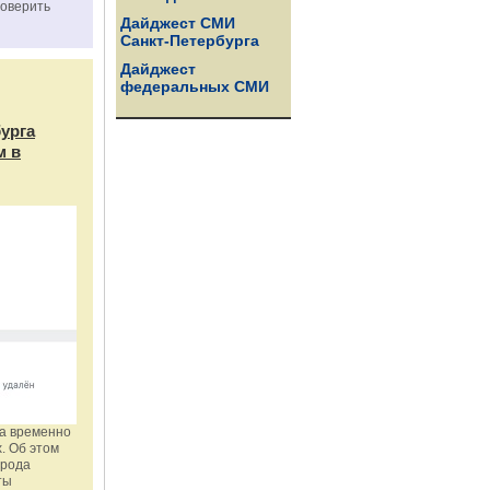
роверить
Дайджест СМИ
Санкт-Петербурга
Дайджест
федеральных СМИ
бурга
м в
га временно
. Об этом
орода
ты