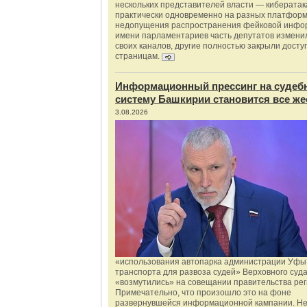
нескольких представителей власти — киберата
практически одновременно на разных платформ
недопущения распространения фейковой инфо
имени парламентариев часть депутатов измени
своих каналов, другие полностью закрыли доступ
страницам.
Информационный прессинг на судеб
систему Башкирии становится все же
3.08.2026
«использования автопарка администрации Уфы 
транспорта для развоза судей» Верховного суд
«возмутились» на совещании правительства рег
Примечательно, что произошло это на фоне
развернувшейся информационной кампании. Не