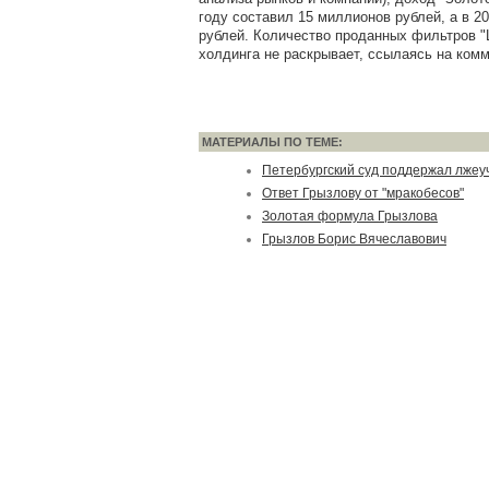
году составил 15 миллионов рублей, а в 20
рублей. Количество проданных фильтров "
холдинга не раскрывает, ссылаясь на ком
МАТЕРИАЛЫ ПО ТЕМЕ:
Петербургский суд поддержал лжеу
Ответ Грызлову от "мракобесов"
Золотая формула Грызлова
Грызлов Борис Вячеславович