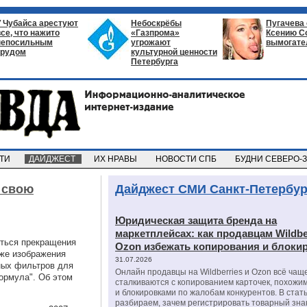
У Чубайса арестуют
Небоскрёбы
Пугачева
все, что нажито
«Газпрома»
Ксению С
непосильным
угрожают
вымогате
трудом
культурной ценности
Петербурга
СТИ
ДАЙДЖЕСТ
ИХ НРАВЫ
НОВОСТИ СПБ
БУДНИ СЕВЕРО-
 свою
Дайджест СМИ Санкт-Петербур
Юридическая защита бренда на
маркетплейсах: как продавцам Wildbe
ться прекращения
Ozon избежать копирования и блоки
кже изображения
31.07.2026
ных фильтров для
Онлайн продавцы на Wildberries и Ozon всё чащ
ормула". Об этом
сталкиваются с копированием карточек, похожи
и блокировками по жалобам конкурентов. В стат
разбираем, зачем регистрировать товарный зна