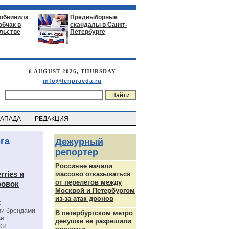
 обвинила
Предвыборные
обчак в
скандалы в Санкт-
льстве
Петербурге
6 AUGUST 2026, THURSDAY
info@lenpravda.ru
ЗАПАДА
РЕДАКЦИЯ
га
Дежурный
репортер
Россияне начали
rries и
массово отказываться
от перелетов между
ровок
Москвой и Петербургом
из-за атак дронов
е
ми брендами
В петербургском метро
ье
девушке не разрешили
к и