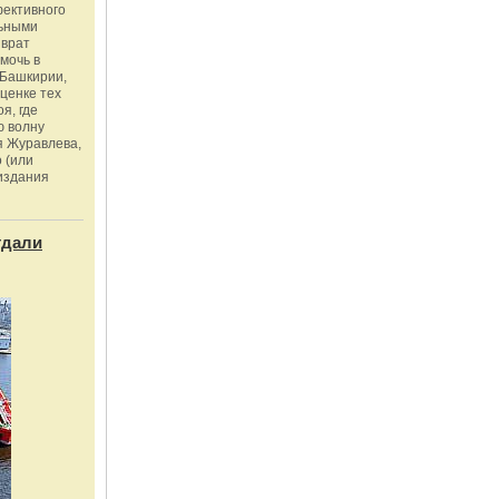
фективного
льными
зврат
омочь в
Башкирии,
ценке тех
я, где
ю волну
я Журавлева,
 (или
издания
тдали