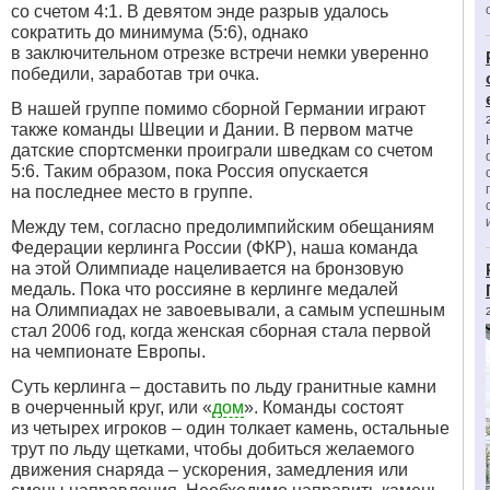
со счетом 4:1. В девятом энде разрыв удалось
сократить до минимума (5:6), однако
в заключительном отрезке встречи немки уверенно
победили, заработав три очка.
В нашей группе помимо сборной Германии играют
также команды Швеции и Дании. В первом матче
датские спортсменки проиграли шведкам со счетом
5:6. Таким образом, пока Россия опускается
на последнее место в группе.
Между тем, согласно предолимпийским обещаниям
Федерации керлинга России (ФКР), наша команда
на этой Олимпиаде нацеливается на бронзовую
медаль. Пока что россияне в керлинге медалей
на Олимпиадах не завоевывали, а самым успешным
стал 2006 год, когда женская сборная стала первой
на чемпионате Европы.
Суть керлинга – доставить по льду гранитные камни
в очерченный круг, или «
дом
». Команды состоят
из четырех игроков – один толкает камень, остальные
трут по льду щетками, чтобы добиться желаемого
движения снаряда – ускорения, замедления или