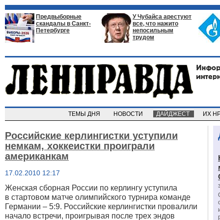
Предвыборные
У Чубайса арестуют
скандалы в Санкт-
все, что нажито
Петербурге
непосильным
трудом
ТЕМЫ ДНЯ
НОВОСТИ
ДАЙДЖЕСТ
ИХ Н
Российские керлингистки уступили
немкам, хоккеистки проиграли
американкам
17.02.2010 12:17
Женская сборная России по керлингу уступила
в стартовом матче олимпийского турнира команде
Германии – 5:9. Российские керлингистки провалили
начало встречи, проигрывая после трех эндов