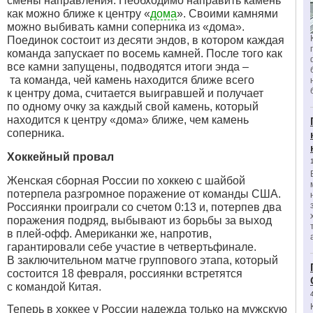
смены направления. Необходимо направить камень
как можно ближе к центру «
дома
». Своими камнями
можно выбивать камни соперника из «дома».
Поединок состоит из десяти эндов, в котором каждая
команда запускает по восемь камней. После того как
все камни запущены, подводятся итоги энда –
та команда, чей камень находится ближе всего
к центру дома, считается выигравшей и получает
по одному очку за каждый свой камень, который
находится к центру «дома» ближе, чем камень
соперника.
Хоккейный провал
Женская сборная России по хоккею с шайбой
потерпела разгромное поражение от команды США.
Россиянки проиграли со счетом 0:13 и, потерпев два
поражения подряд, выбывают из борьбы за выход
в плей-офф. Американки же, напротив,
гарантировали себе участие в четвертьфинале.
В заключительном матче группового этапа, который
состоится 18 февраля, россиянки встретятся
с командой Китая.
Теперь в хоккее у России надежда только на мужскую