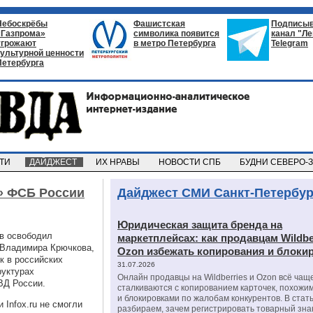
Небоскрёбы
Фашистская
Подписыв
«Газпрома»
символика появится
канал "Л
угрожают
в метро Петербурга
Telegram
культурной ценности
Петербурга
СТИ
ДАЙДЖЕСТ
ИХ НРАВЫ
НОВОСТИ СПБ
БУДНИ СЕВЕРО-
» ФСБ России
Дайджест СМИ Санкт-Петербур
Юридическая защита бренда на
в освободил
маркетплейсах: как продавцам Wildbe
 Владимира Крючкова,
Ozon избежать копирования и блоки
к в российских
31.07.2026
руктурах
Онлайн продавцы на Wildberries и Ozon всё чащ
ВД России.
сталкиваются с копированием карточек, похожи
и блокировками по жалобам конкурентов. В стат
Infox.ru не смогли
разбираем, зачем регистрировать товарный зна