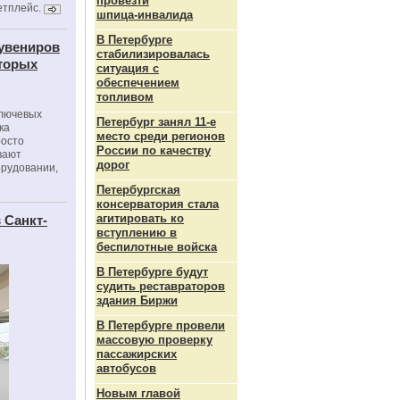
провезти
етплейс.
шпица‑инвалида
В Петербурге
сувениров
стабилизировалась
оторых
ситуация с
обеспечением
топливом
ключевых
Петербург занял 11-е
ка
место среди регионов
росто
России по качеству
вают
дорог
орудовании,
Петербургская
консерватория стала
агитировать ко
 Санкт-
вступлению в
беспилотные войска
В Петербурге будут
судить реставраторов
здания Биржи
В Петербурге провели
массовую проверку
пассажирских
автобусов
Новым главой