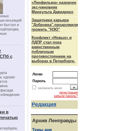
«Ленфильма» назначен
экс-чиновник
Минкульта Давиденко
анных
Защитники карьера
щью инъекций
"Дубровка".продолжили
но быстро и
подбородка,
громить "НЭО"
зные
Конфликт «Новых» и
ЛДПР стал пока
единственным
г
публичным
 СПб с
противостоянием на
выборах в Петербурге.
урга
Логин
, однако
Пароль
ется
мена
запомнить меня
я фасада
регистрация
 соблюдения
забыли пароль?
Редакция
ки в
 печатью
Архив Ленправды
Петербурге,
Темы дня