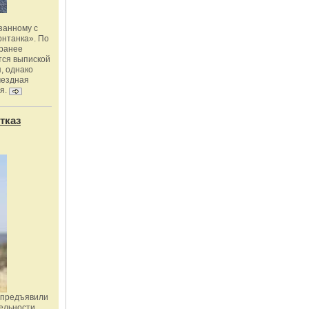
занному с
онтанка». По
 ранее
тся выпиской
, однако
мездная
я.
тказ
 предъявили
ельности,