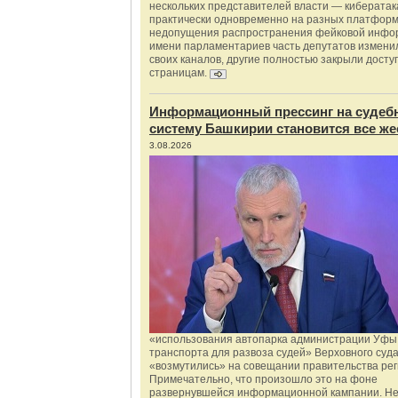
нескольких представителей власти — киберата
практически одновременно на разных платформ
недопущения распространения фейковой инфо
имени парламентариев часть депутатов измени
своих каналов, другие полностью закрыли доступ
страницам.
Информационный прессинг на судеб
систему Башкирии становится все же
3.08.2026
«использования автопарка администрации Уфы 
транспорта для развоза судей» Верховного суд
«возмутились» на совещании правительства рег
Примечательно, что произошло это на фоне
развернувшейся информационной кампании. Не