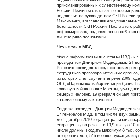
прикомандированный к следственному коми
России. Причиной отставки, по неофициал
недовольство руководством СКП России д
Максименко, возглавлявшего управление 
безопасности СКП России. После этого ра
реформирована, подразделение собственн
лишено ряда полномочий.
Что не так в МВД
Указ о реформировании системы МВД был
президентом Дмитрием Медведевым 24 дек
Решению президента предшествовал ряд г
сотрудников правоохранительных органов
из которых стал случай в апреле 2009 года
ОВД «Царицыно» майор милиции Денис Ев
кровавую бойню на юге Москвы, убив двои
семерых человек. 19 февраля он был приг
к пожизненному заключению.
Тогда же президент Дмитрий Медведев зая
17 генералов МВД, в том числе двух замми
до 1 декабря 2010 года центральный аппа
сокращен в два раза — с 19,9 тыс. до 10 т
число должны входить максимум 8 тыс. со
внутренних дел, 545 военнослужащих вну