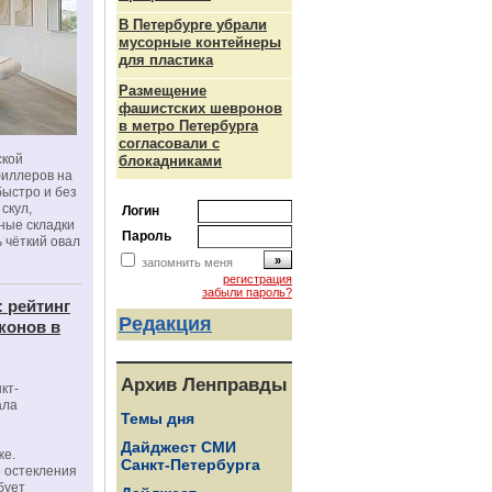
В Петербурге убрали
мусорные контейнеры
для пластика
Размещение
фашистских шевронов
в метро Петербурга
согласовали с
ской
блокадниками
филлеров на
быстро и без
скул,
Логин
бные складки
Пароль
 чёткий овал
запомнить меня
регистрация
забыли пароль?
: рейтинг
Редакция
конов в
Архив Ленправды
кт-
ала
Темы дня
Дайджест СМИ
же.
Санкт-Петербурга
 остекления
бует