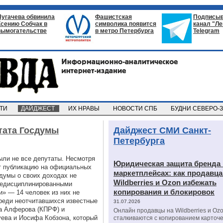
Пугачева обвинила
Фашистская
Подписыв
Ксению Собчак в
символика появится
канал "Л
вымогательстве
в метро Петербурга
Telegram
СТИ
ДАЙДЖЕСТ
ИХ НРАВЫ
НОВОСТИ СПБ
БУДНИ СЕВЕРО-
тата Госдумы
Дайджест СМИ Санкт-
Петербурга
рыли не все депутаты. Несмотря
Юридическая защита бренда 
 публикацию на официальных
маркетплейсах: как продавц
сдумы о своих доходах не
Wildberries и Ozon избежать
 недисциплинированными
копирования и блокировок
» — 14 человек из них не
реди неотчитавшихся известные
31.07.2026
а Алферова (КПРФ) и
Онлайн продавцы на Wildberries и Oz
ева и Иосифа Кобзона, который
сталкиваются с копированием карточе