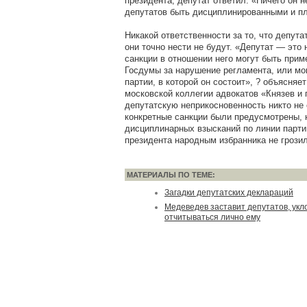
президента, депутат ответил: «Ничего он н
депутатов быть дисциплинированными и пл
Никакой ответственности за то, что депут
они точно нести не будут. «Депутат — это
санкции в отношении него могут быть при
Госдумы за нарушение регламента, или мо
партии, в которой он состоит», ? объясня
московской коллегии адвокатов «Князев и 
депутатскую неприкосновенность никто не
конкретные санкции были предусмотрены, 
дисциплинарных взысканий по линии парти
президента народным избранника не грозил
МАТЕРИАЛЫ ПО ТЕМЕ:
Загадки депутатских деклараций
Медеведев заставит депутатов, укл
отчитываться лично ему