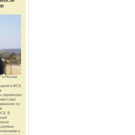
ми
* в России
бщили в ФСБ.
в
ы украинских
емистских
бвинение по
 в
ФСБ. В
ация
енные
льзуемые
тическими и