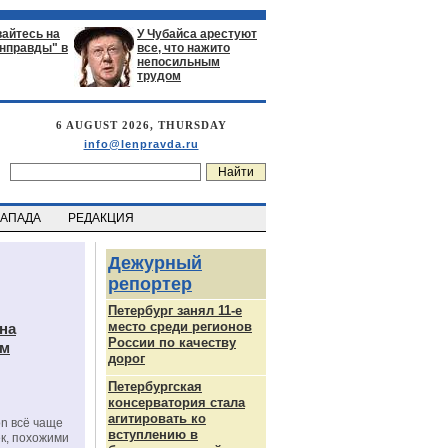
айтесь на
У Чубайса арестуют
енправды" в
все, что нажито
непосильным
трудом
6 AUGUST 2026, THURSDAY
info@lenpravda.ru
ЗАПАДА
РЕДАКЦИЯ
Дежурный
репортер
Петербург занял 11-е
место среди регионов
на
России по качеству
ам
дорог
Петербургская
консерватория стала
агитировать ко
on всё чаще
вступлению в
к, похожими