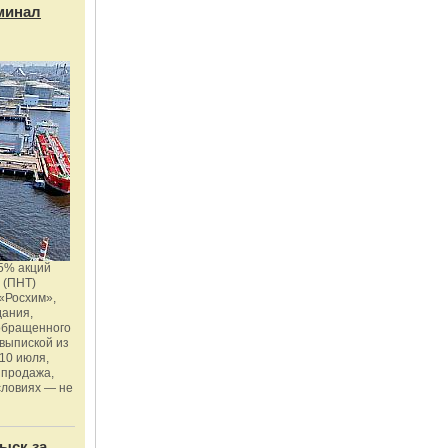
минал
5% акций
 (ПНТ)
«Росхим»,
дания,
 обращенного
 выпиской из
10 июля,
 продажа,
словиях — не
ыск за