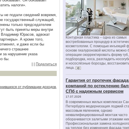
е обязывает. Он обязывает
атить налоги».
аты не подали сведений вовремя,
 не государственный служащий,
менены только председателем
гут быть приняты меры внутри
ет Владимир Юрасов, адвокат
Контурная пластика – одна из самых
партнеры». А кроме того,
востребованных процедур в эстетиче
 отменял, и даже если бы
косметологии. С помощью инъекций 
ничего страшнее
основе гиалуроновой кислоты можно 
и за нарушение указа
операции скорректировать форму губ, 
о бы.
подбородка, носа, разгладить носогу
и носослёзные борозды, восстановить
|
|
Поделиться
лица.
Гарантия от протечек фасада
компаний по остеклению бал
онившихся от публикации доходов,
СПб с надежным сервисом
17.07.2026
В современных жилых комплексах Сан
Петербурга модернизация лоджий ст
массовым явлением, однако
неквалифицированный монтаж часто
оборачивается залитыми этажами ни
Профессиональная замена холодного
на теплое без изменения фасада тре