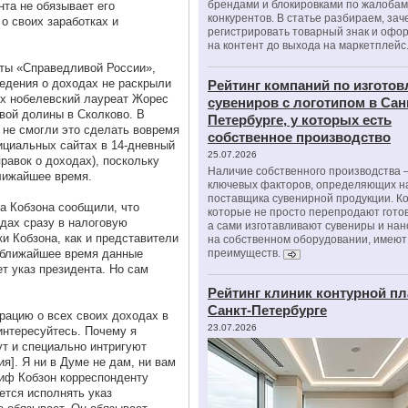
брендами и блокировками по жалобам
нта не обязывает его
конкурентов. В статье разбираем, зач
о своих заработках и
регистрировать товарный знак и офо
на контент до выхода на маркетплейс
ты «Справедливой России»,
едения о доходах не раскрыли
Рейтинг компаний по изгото
их нобелевский лауреат Жорес
сувениров с логотипом в Сан
вой долины в Сколково. В
Петербурге, у которых есть
 не смогли это сделать вовремя
собственное производство
циальных сайтах в 14-дневный
25.07.2026
равок о доходах), поскольку
Наличие собственного производства –
ближайшее время.
ключевых факторов, определяющих н
поставщика сувенирной продукции. К
а Кобзона сообщили, что
которые не просто перепродают гото
одах сразу в налоговую
а сами изготавливают сувениры и нан
и Кобзона, как и представители
на собственном оборудовании, имеют
в ближайшее время данные
преимуществ.
ет указ президента. Но сам
Рейтинг клиник контурной пл
Санкт-Петербурге
рацию о всех своих доходах в
23.07.2026
интересуйтесь. Почему я
ут и специально интригуют
я]. Я ни в Думе не дам, ни вам
сиф Кобзон корреспонденту
ется исполнять указ