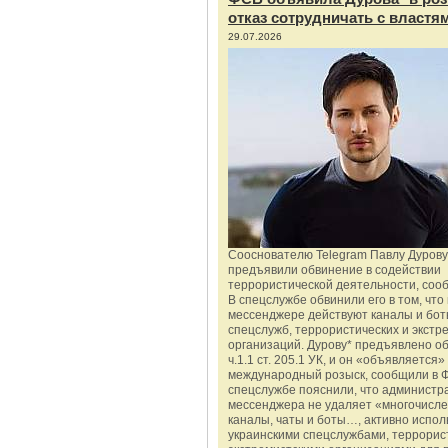
отказ сотрудничать с властя
29.07.2026
Сооснователю Telegram Павлу Дурову
предъявили обвинение в содействии
террористической деятельности, соо
В спецслужбе обвинили его в том, что 
мессенджере действуют каналы и бот
спецслужб, террористических и экстр
организаций. Дурову* предъявлено о
ч.1.1 ст. 205.1 УК, и он «объявляется»
международный розыск, сообщили в 
спецслужбе пояснили, что администр
мессенджера не удаляет «многочисл
каналы, чаты и боты…, активно испо
украинскими спецслужбами, террорис