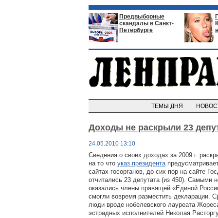
Предвыборные
скандалы в Санкт-
Петербурге
ТЕМЫ ДНЯ
НОВО
Доходы не раскрыли 23 депу
24.05.2010 13:10
Сведения о своих доходах за 2009 г. раск
на то что
указ президента
предусматривает
сайтах госорганов, до сих пор на сайте Го
отчитались 23 депутата (из 450). Самыми
оказались члены правящей «Единой России
смогли вовремя разместить декларации. С
люди вроде нобелевского лауреата Жорес
эстрадных исполнителей Николая Расторгу