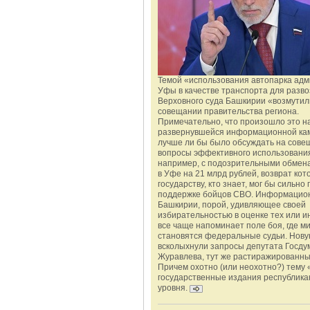
Темой «использования автопарка ад
Уфы в качестве транспорта для разво
Верховного суда Башкирии «возмутил
совещании правительства региона.
Примечательно, что произошло это н
развернувшейся информационной ка
лучше ли бы было обсуждать на сове
вопросы эффективного использования
например, с подозрительными обмена
в Уфе на 21 млрд рублей, возврат кот
государству, кто знает, мог бы сильно 
поддержке бойцов СВО. Информацио
Башкирии, порой, удивляющее своей
избирательностью в оценке тех или и
все чаще напоминает поле боя, где 
становятся федеральные судьи. Нову
всколыхнули запросы депутата Госду
Журавлева, тут же растиражированн
Причем охотно (или неохотно?) тему 
государственные издания республика
уровня.