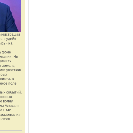
министрации
за судей»
ись» на
а фоне
мпании. Не
щаниях
 земель,
ми участков
орых
помочь в
нное поле
ных событий,
мишенью
ю волну
мы Алексея
ые СМИ.
«разогнали»
нского