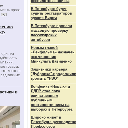
беспилотные войска
ем
В Петербурге будут
рмлять права
судить реставраторов
.
здания Биржи
В Петербурге провели
влению
массовую проверку
кт-
пассажирских
автобусов
Новым главой
«Ленфильма» назначен
 один из
экс-чиновник
адёжность
Минкульта Давиденко
омпании,
вые товары,
Защитники карьера
осят логотип
"Дубровка".продолжили
 ряд важных
громить "НЭО"
Конфликт «Новых» и
ЛДПР стал пока
астики в
единственным
публичным
противостоянием на
выборах в Петербурге.
Широко живет в
Петербурге руководство
Профсоюзов