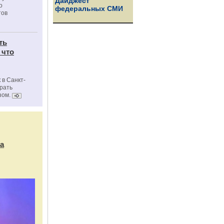
Дайджест
о
федеральных СМИ
тов
ть
 что
 в Санкт-
брать
зом.
а