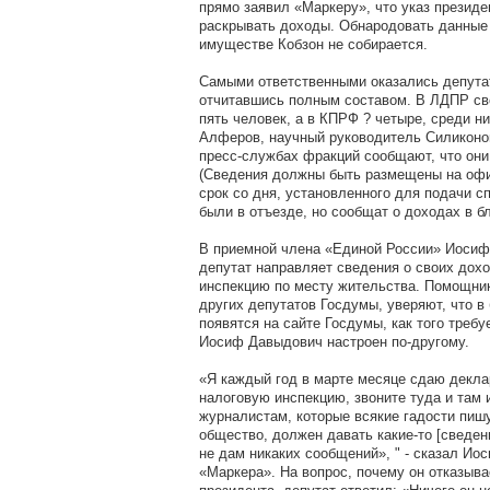
прямо заявил «Маркеру», что указ президе
раскрывать доходы. Обнародовать данные 
имуществе Кобзон не собирается.
Самыми ответственными оказались депута
отчитавшись полным составом. В ЛДПР св
пять человек, а в КПРФ ? четыре, среди н
Алферов, научный руководитель Силиконо
пресс-службах фракций сообщают, что они
(Сведения должны быть размещены на офи
срок со дня, установленного для подачи сп
были в отъезде, но сообщат о доходах в 
В приемной члена «Единой России» Иосиф
депутат направляет сведения о своих дох
инспекцию по месту жительства. Помощник
других депутатов Госдумы, уверяют, что 
появятся на сайте Госдумы, как того требу
Иосиф Давыдович настроен по-другому.
«Я каждый год в марте месяце сдаю декла
налоговую инспекцию, звоните туда и там 
журналистам, которые всякие гадости пиш
общество, должен давать какие-то [сведени
не дам никаких сообщений», " - сказал Ио
«Маркера». На вопрос, почему он отказыва