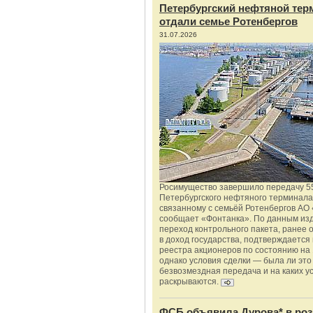
Петербургский нефтяной тер
отдали семье Ротенбергов
31.07.2026
Росимущество завершило передачу 5
Петербургского нефтяного терминала
связанному с семьёй Ротенбергов АО 
сообщает «Фонтанка». По данным из
переход контрольного пакета, ранее
в доход государства, подтверждается
реестра акционеров по состоянию на 
однако условия сделки — была ли это
безвозмездная передача и на каких у
раскрываются.
ФСБ объявила Дурова* в роз